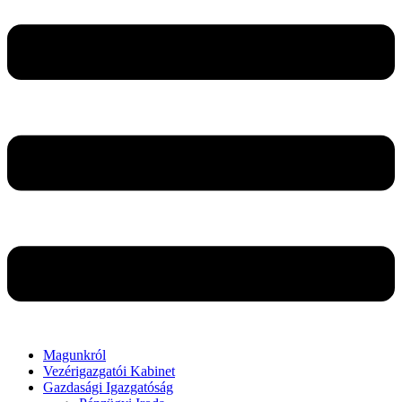
Magunkról
Vezérigazgatói Kabinet
Gazdasági Igazgatóság