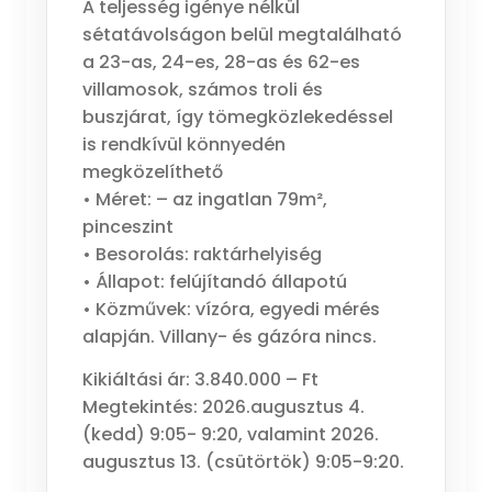
A teljesség igénye nélkül
sétatávolságon belül megtalálható
a 23-as, 24-es, 28-as és 62-es
villamosok, számos troli és
buszjárat, így tömegközlekedéssel
is rendkívül könnyedén
megközelíthető
• Méret: – az ingatlan 79m²,
pinceszint
• Besorolás: raktárhelyiség
• Állapot: felújítandó állapotú
• Közművek: vízóra, egyedi mérés
alapján. Villany- és gázóra nincs.
Kikiáltási ár: 3.840.000 – Ft
Megtekintés: 2026.augusztus 4.
(kedd) 9:05- 9:20, valamint 2026.
augusztus 13. (csütörtök) 9:05-9:20.