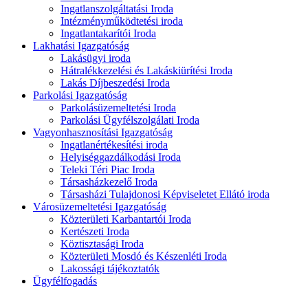
Ingatlanszolgáltatási Iroda
Intézményműködtetési iroda
Ingatlantakarítói Iroda
Lakhatási Igazgatóság
Lakásügyi iroda
Hátralékkezelési és Lakáskiürítési Iroda
Lakás Díjbeszedési Iroda
Parkolási Igazgatóság
Parkolásüzemeltetési Iroda
Parkolási Ügyfélszolgálati Iroda
Vagyonhasznosítási Igazgatóság
Ingatlanértékesítési iroda
Helyiséggazdálkodási Iroda
Teleki Téri Piac Iroda
Társasházkezelő Iroda
Társasházi Tulajdonosi Képviseletet Ellátó iroda
Városüzemeltetési Igazgatóság
Közterületi Karbantartói Iroda
Kertészeti Iroda
Köztisztasági Iroda
Közterületi Mosdó és Készenléti Iroda
Lakossági tájékoztatók
Ügyfélfogadás