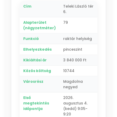
Cím
Teleki László tér
6.
Alapterület
79
(négyzetméter)
Funkció
raktár helyiség
Elhelyezkedés
pinceszint
Kikiáltási ár
3 840 000 Ft
Közös költség
10744
Városrész
Magdolna
negyed
Első
2026.
megtekintés
augusztus 4.
időpontja
(kedd) 9:05-
9:20