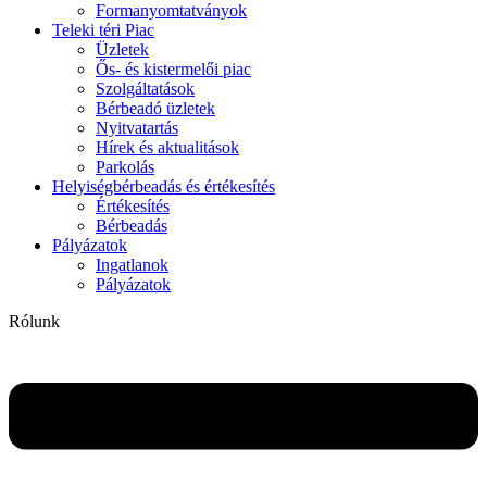
Formanyomtatványok
Teleki téri Piac
Üzletek
Ős- és kistermelői piac
Szolgáltatások
Bérbeadó üzletek
Nyitvatartás
Hírek és aktualitások
Parkolás
Helyiségbérbeadás és értékesítés
Értékesítés
Bérbeadás
Pályázatok
Ingatlanok
Pályázatok
Rólunk
Flyout
Menu