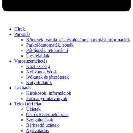
Hírek
Parkolás
Körzetek, várakozási és általános parkolási információk
Parkolóautomaták, zónák
Pótdíjazás, reklamáció
Ügyfélablak
Városüzemeltetés
Köztisztaság
Nyilvános Wc-k
Ivókutak és játszóterek
Kutyafuttatók
Lakhatás
Kisokosok, információk
Formanyomtatványok
Teleki téri Piac
Üzletek
Ős- és kistermelői piac
Szolgáltatások
Bérbeadó üzletek
Nyitvatartás