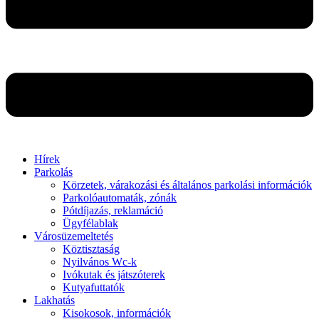
Hírek
Parkolás
Körzetek, várakozási és általános parkolási információk
Parkolóautomaták, zónák
Pótdíjazás, reklamáció
Ügyfélablak
Városüzemeltetés
Köztisztaság
Nyilvános Wc-k
Ivókutak és játszóterek
Kutyafuttatók
Lakhatás
Kisokosok, információk