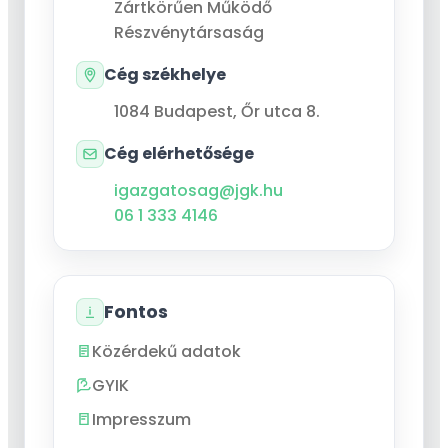
Zártkörűen Működő
Részvénytársaság
Cég székhelye
1084
Budapest
,
Őr utca 8.
Cég elérhetősége
igazgatosag@jgk.hu
06 1 333 4146
Fontos
Közérdekű adatok
GYIK
Impresszum