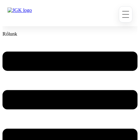
Ugrás
a
tartalomhoz
Rólunk
Flyout
Menu