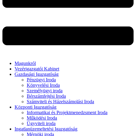
Magunkról
Vezérigazgatói Kabinet
Gazdasági Igazgatóság
Pénzügyi Iroda
Könyvelési Iroda
Személyügyi iroda
Bérszámfejtési Iroda
Számviteli és Házelszámolási Iroda
Központi Igazgatóság
Informatikai és Projektmenedzsment Iroda
Működési Iroda
Ügyviteli iroda
Ingatlanüzemeltetési Igazgatóság
Mérnöki iroda