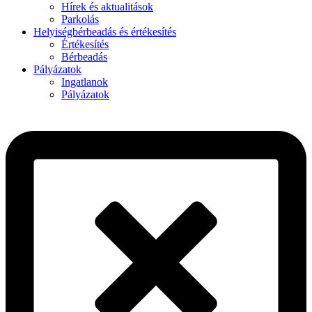
Hírek és aktualitások
Parkolás
Helyiségbérbeadás és értékesítés
Értékesítés
Bérbeadás
Pályázatok
Ingatlanok
Pályázatok