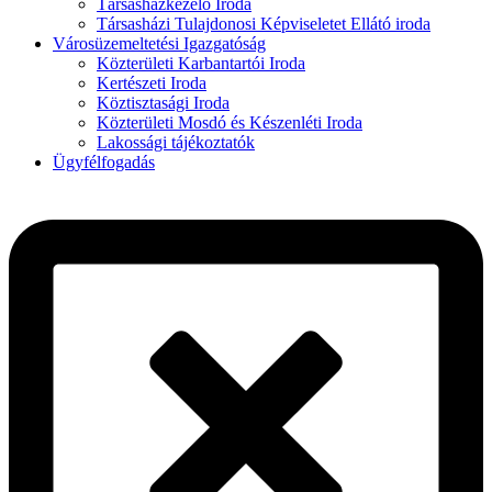
Társasházkezelő Iroda
Társasházi Tulajdonosi Képviseletet Ellátó iroda
Városüzemeltetési Igazgatóság
Közterületi Karbantartói Iroda
Kertészeti Iroda
Köztisztasági Iroda
Közterületi Mosdó és Készenléti Iroda
Lakossági tájékoztatók
Ügyfélfogadás