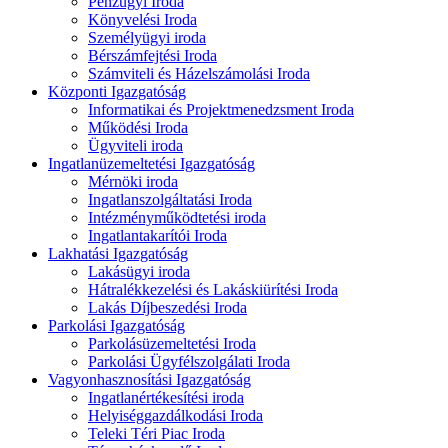
Pénzügyi Iroda
Könyvelési Iroda
Személyügyi iroda
Bérszámfejtési Iroda
Számviteli és Házelszámolási Iroda
Központi Igazgatóság
Informatikai és Projektmenedzsment Iroda
Működési Iroda
Ügyviteli iroda
Ingatlanüzemeltetési Igazgatóság
Mérnöki iroda
Ingatlanszolgáltatási Iroda
Intézményműködtetési iroda
Ingatlantakarítói Iroda
Lakhatási Igazgatóság
Lakásügyi iroda
Hátralékkezelési és Lakáskiürítési Iroda
Lakás Díjbeszedési Iroda
Parkolási Igazgatóság
Parkolásüzemeltetési Iroda
Parkolási Ügyfélszolgálati Iroda
Vagyonhasznosítási Igazgatóság
Ingatlanértékesítési iroda
Helyiséggazdálkodási Iroda
Teleki Téri Piac Iroda