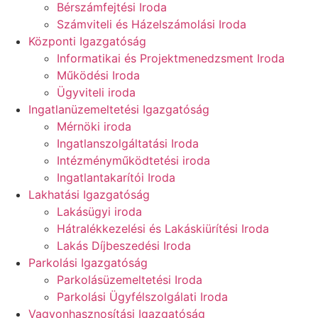
Bérszámfejtési Iroda
Számviteli és Házelszámolási Iroda
Központi Igazgatóság
Informatikai és Projektmenedzsment Iroda
Működési Iroda
Ügyviteli iroda
Ingatlanüzemeltetési Igazgatóság
Mérnöki iroda
Ingatlanszolgáltatási Iroda
Intézményműködtetési iroda
Ingatlantakarítói Iroda
Lakhatási Igazgatóság
Lakásügyi iroda
Hátralékkezelési és Lakáskiürítési Iroda
Lakás Díjbeszedési Iroda
Parkolási Igazgatóság
Parkolásüzemeltetési Iroda
Parkolási Ügyfélszolgálati Iroda
Vagyonhasznosítási Igazgatóság