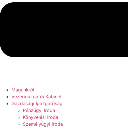
Magunkról
Vezérigazgatói Kabinet
Gazdasági Igazgatóság
Pénzügyi Iroda
Könyvelési Iroda
Személyügyi iroda