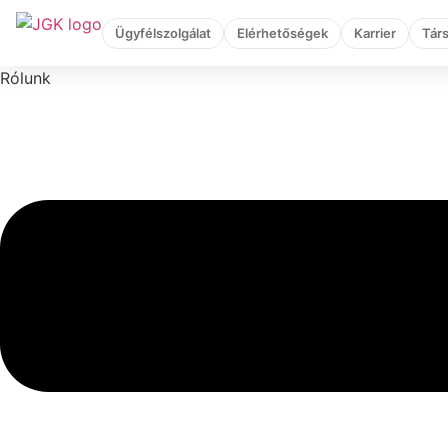
Ugrás
Ügyfélszolgálat
Elérhetőségek
Karrier
Tár
a
tartalomhoz
Rólunk
Flyout
Menu