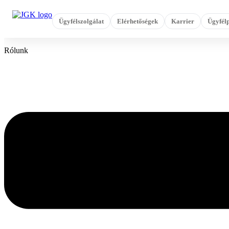
Ugrás
a
Ügyfélszolgálat
Elérhetőségek
Karrier
Ügyfélp
tartalomhoz
Rólunk
Flyout
Menu