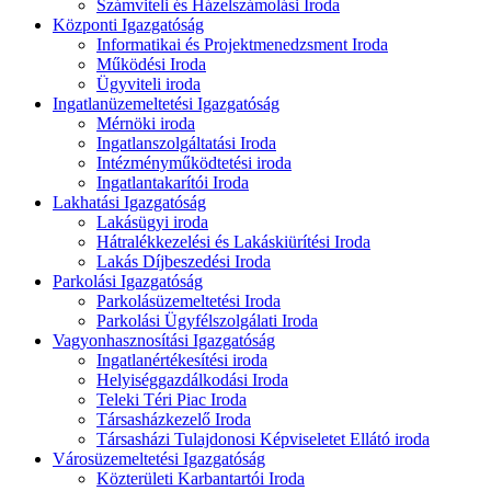
Számviteli és Házelszámolási Iroda
Központi Igazgatóság
Informatikai és Projektmenedzsment Iroda
Működési Iroda
Ügyviteli iroda
Ingatlanüzemeltetési Igazgatóság
Mérnöki iroda
Ingatlanszolgáltatási Iroda
Intézményműködtetési iroda
Ingatlantakarítói Iroda
Lakhatási Igazgatóság
Lakásügyi iroda
Hátralékkezelési és Lakáskiürítési Iroda
Lakás Díjbeszedési Iroda
Parkolási Igazgatóság
Parkolásüzemeltetési Iroda
Parkolási Ügyfélszolgálati Iroda
Vagyonhasznosítási Igazgatóság
Ingatlanértékesítési iroda
Helyiséggazdálkodási Iroda
Teleki Téri Piac Iroda
Társasházkezelő Iroda
Társasházi Tulajdonosi Képviseletet Ellátó iroda
Városüzemeltetési Igazgatóság
Közterületi Karbantartói Iroda