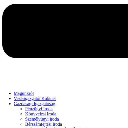
Magunkról
Vezérigazgatói Kabinet
Gazdasági Igazgatóság
Pénzügyi Iroda
Könyvelési Iroda
Személyügyi iroda
Bérszámfejtési Iroda