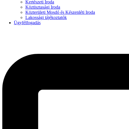
Kertészeti Iroda
Köztisztasági Iroda
Közterületi Mosdó és Készenléti Iroda
Lakossági tájékoztatók
Ügyfélfogadás