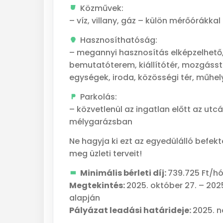
Közművek:
– víz, villany, gáz – külön mérőórákka
Hasznosíthatóság:
– megannyi hasznosítás elképzelhető, 
bemutatóterem, kiállítótér, mozgásstú
egységek, iroda, közösségi tér, műhel
Parkolás:
– közvetlenül az ingatlan előtt az utcá
mélygarázsban
Ne hagyja ki ezt az egyedülálló befek
meg üzleti terveit!
Minimális bérleti díj:
739.725 Ft/hó
Megtekintés:
2025. október 27. – 202
alapján
Pályázat leadási határideje:
2025. n