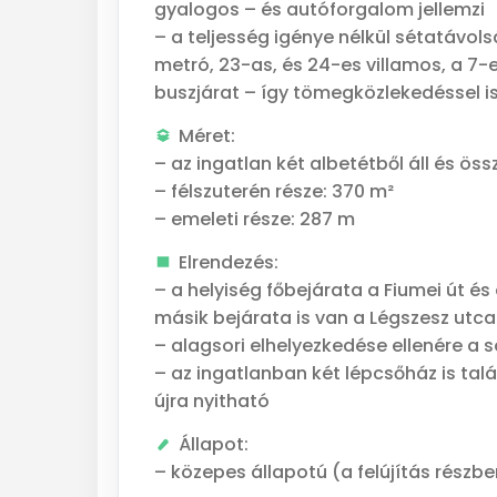
gyalogos – és autóforgalom jellemzi
– a teljesség igénye nélkül sétatávo
metró, 23-as, és 24-es villamos, a 7-
buszjárat – így tömegközlekedéssel i
Méret:
– az ingatlan két albetétből áll és ös
– félszuterén része: 370 m²
– emeleti része: 287 m
Elrendezés:
– a helyiség főbejárata a Fiumei út és
másik bejárata is van a Légszesz utca 
– alagsori elhelyezkedése ellenére a
– az ingatlanban két lépcsőház is talá
újra nyitható
Állapot:
– közepes állapotú (a felújítás részben