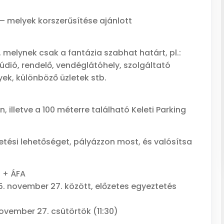
l – melyek korszerűsítése ajánlott
melynek csak a fantázia szabhat határt, pl.:
dió, rendelő, vendéglátóhely, szolgáltató
yek, különböző üzletek stb.
n, illetve a 100 méterre található Keleti Parking
tetési lehetőséget, pályázzon most, és valósítsa
 + ÁFA
5. november 27. között, előzetes egyeztetés
ovember 27. csütörtök (11:30)