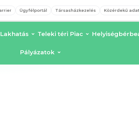
arrier
Ügyfélportál
Társasházkezelés
Közérdekű ada
Lakhatás
Teleki téri Piac
Helyiségbérbea
Pályázatok