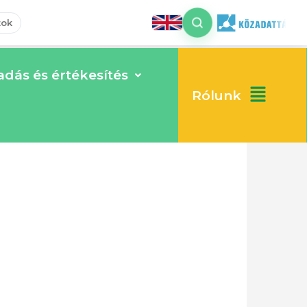
tok
dás és értékesítés
Rólunk