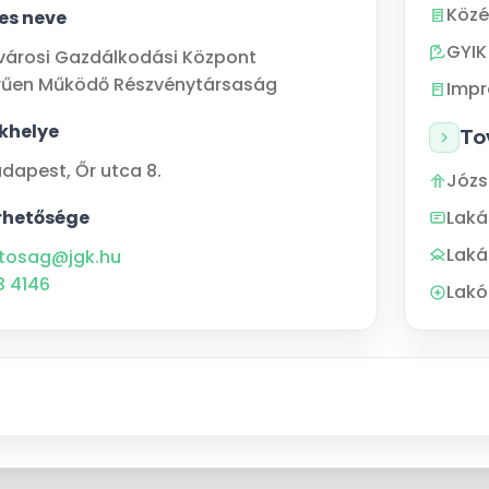
Közé
jes neve
GYIK
városi Gazdálkodási Központ
rűen Működő Részvénytársaság
Imp
khelye
To
udapest
,
Őr utca 8.
Józs
rhetősége
Lak
Laká
tosag@jgk.hu
3 4146
Lakó