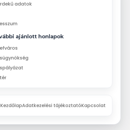
rdekű adatok
resszum
vábbi ajánlott honlapok
efváros
ásügynökség
spályázat
tér
Kezdőlap
Adatkezelési tájékoztató
Kapcsolat