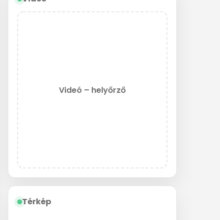
Videó – helyőrző
Térkép