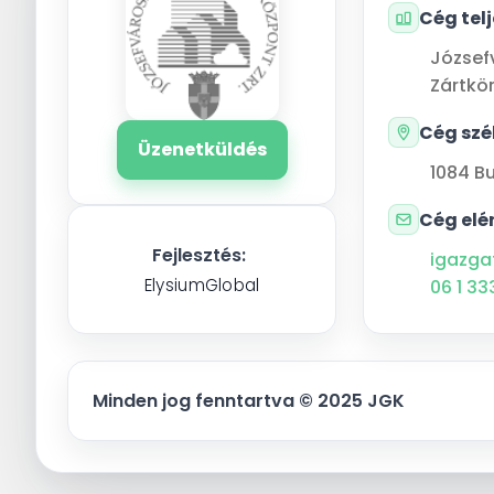
Cég tel
József
Zártkö
Cég szé
Üzenetküldés
1084
B
Cég elé
Fejlesztés:
igazga
ElysiumGlobal
06 1 33
Minden jog fenntartva © 2025 JGK