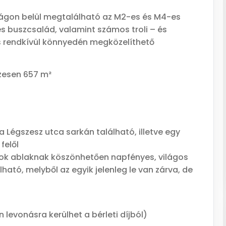
lságon belül megtalálható az M2-es és M4-es
es buszcsalád, valamint számos troli – és
s rendkívül könnyedén megközelíthető
szesen 657 m²
 a Légszesz utca sarkán található, illetve egy
felől
 sok ablaknak köszönhetően napfényes, világos
lható, melyből az egyik jelenleg le van zárva, de
 levonásra kerülhet a bérleti díjból)