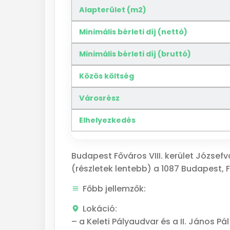
Alapterület (m2)
Minimális bérleti díj (nettó)
Minimális bérleti díj (bruttó)
Közös költség
Városrész
Elhelyezkedés
Budapest Főváros VIII. kerület Józse
(részletek lentebb) a 1087 Budapest, F
Főbb jellemzők:
Lokáció:
– a Keleti Pályaudvar és a II. János Pá