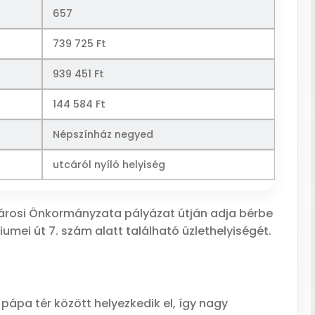
657
739 725 Ft
939 451 Ft
144 584 Ft
Népszínház negyed
utcáról nyíló helyiség
fvárosi Önkormányzata pályázat útján adja bérbe
iumei út 7. szám alatt található üzlethelyiségét.
l pápa tér között helyezkedik el, így nagy