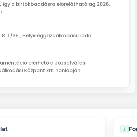
t, így a birtokbaadásra előreláthatólag 2026.
r.
8. 1./35., Helyiséggazdálkodási Iroda
okumentáció elérhető a Józsefvárosi
álkodási Központ Zrt. honlapján.
lat
Fo