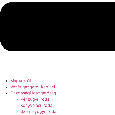
Magunkról
Vezérigazgatói Kabinet
Gazdasági Igazgatóság
Pénzügyi Iroda
Könyvelési Iroda
Személyügyi iroda