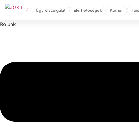
Ugrás
Ügyfélszolgálat
Elérhetőségek
Karrier
Tár
a
tartalomhoz
Rólunk
Flyout
Menu