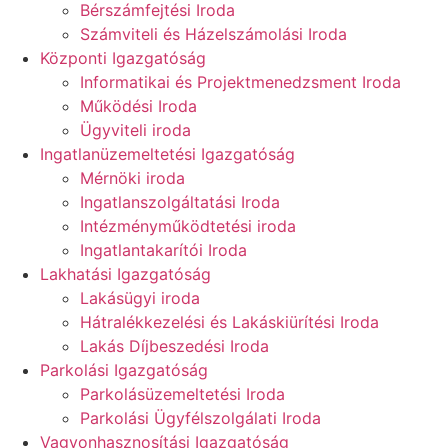
Bérszámfejtési Iroda
Számviteli és Házelszámolási Iroda
Központi Igazgatóság
Informatikai és Projektmenedzsment Iroda
Működési Iroda
Ügyviteli iroda
Ingatlanüzemeltetési Igazgatóság
Mérnöki iroda
Ingatlanszolgáltatási Iroda
Intézményműködtetési iroda
Ingatlantakarítói Iroda
Lakhatási Igazgatóság
Lakásügyi iroda
Hátralékkezelési és Lakáskiürítési Iroda
Lakás Díjbeszedési Iroda
Parkolási Igazgatóság
Parkolásüzemeltetési Iroda
Parkolási Ügyfélszolgálati Iroda
Vagyonhasznosítási Igazgatóság