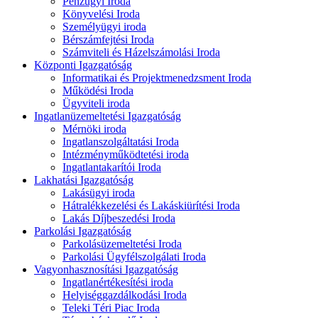
Pénzügyi Iroda
Könyvelési Iroda
Személyügyi iroda
Bérszámfejtési Iroda
Számviteli és Házelszámolási Iroda
Központi Igazgatóság
Informatikai és Projektmenedzsment Iroda
Működési Iroda
Ügyviteli iroda
Ingatlanüzemeltetési Igazgatóság
Mérnöki iroda
Ingatlanszolgáltatási Iroda
Intézményműködtetési iroda
Ingatlantakarítói Iroda
Lakhatási Igazgatóság
Lakásügyi iroda
Hátralékkezelési és Lakáskiürítési Iroda
Lakás Díjbeszedési Iroda
Parkolási Igazgatóság
Parkolásüzemeltetési Iroda
Parkolási Ügyfélszolgálati Iroda
Vagyonhasznosítási Igazgatóság
Ingatlanértékesítési iroda
Helyiséggazdálkodási Iroda
Teleki Téri Piac Iroda