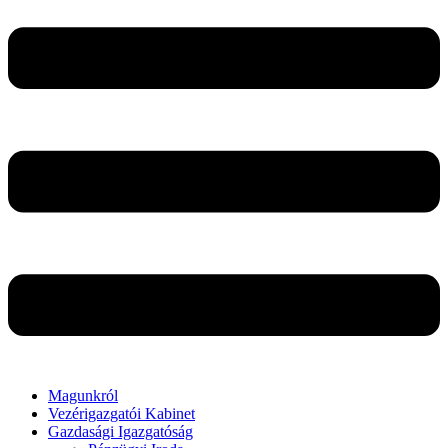
Magunkról
Vezérigazgatói Kabinet
Gazdasági Igazgatóság