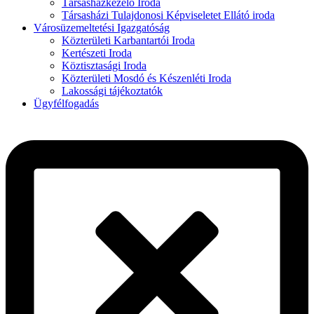
Társasházkezelő Iroda
Társasházi Tulajdonosi Képviseletet Ellátó iroda
Városüzemeltetési Igazgatóság
Közterületi Karbantartói Iroda
Kertészeti Iroda
Köztisztasági Iroda
Közterületi Mosdó és Készenléti Iroda
Lakossági tájékoztatók
Ügyfélfogadás