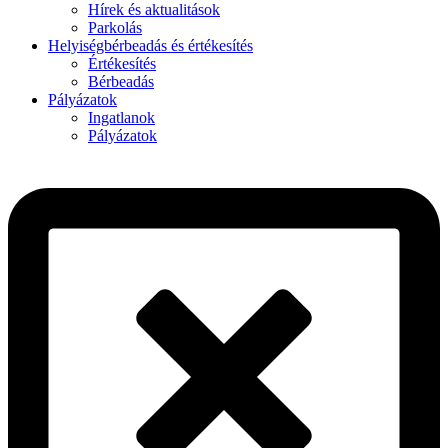
Hírek és aktualitások
Parkolás
Helyiségbérbeadás és értékesítés
Értékesítés
Bérbeadás
Pályázatok
Ingatlanok
Pályázatok