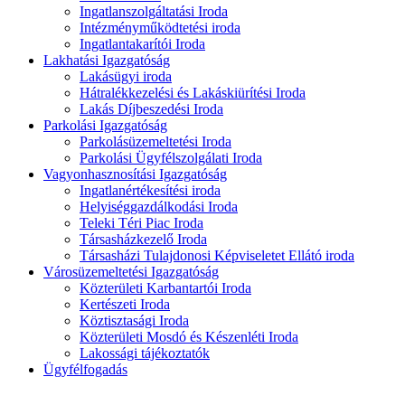
Ingatlanszolgáltatási Iroda
Intézményműködtetési iroda
Ingatlantakarítói Iroda
Lakhatási Igazgatóság
Lakásügyi iroda
Hátralékkezelési és Lakáskiürítési Iroda
Lakás Díjbeszedési Iroda
Parkolási Igazgatóság
Parkolásüzemeltetési Iroda
Parkolási Ügyfélszolgálati Iroda
Vagyonhasznosítási Igazgatóság
Ingatlanértékesítési iroda
Helyiséggazdálkodási Iroda
Teleki Téri Piac Iroda
Társasházkezelő Iroda
Társasházi Tulajdonosi Képviseletet Ellátó iroda
Városüzemeltetési Igazgatóság
Közterületi Karbantartói Iroda
Kertészeti Iroda
Köztisztasági Iroda
Közterületi Mosdó és Készenléti Iroda
Lakossági tájékoztatók
Ügyfélfogadás