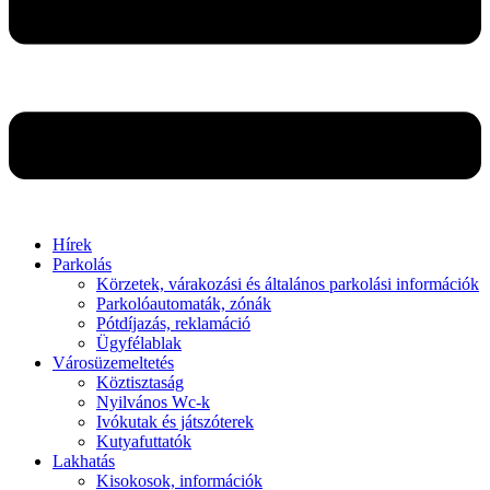
Hírek
Parkolás
Körzetek, várakozási és általános parkolási információk
Parkolóautomaták, zónák
Pótdíjazás, reklamáció
Ügyfélablak
Városüzemeltetés
Köztisztaság
Nyilvános Wc-k
Ivókutak és játszóterek
Kutyafuttatók
Lakhatás
Kisokosok, információk