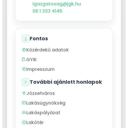
igazgatosag@jgk.hu
06 1 333 4146
Fontos
Közérdekű adatok
GYIK
Impresszum
További ajánlott honlapok
Józsefváros
Lakásügynökség
Lakáspályázat
Lakótér