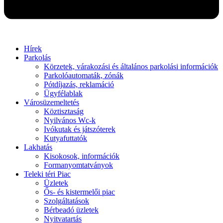
Hírek
Parkolás
Körzetek, várakozási és általános parkolási információk
Parkolóautomaták, zónák
Pótdíjazás, reklamáció
Ügyfélablak
Városüzemeltetés
Köztisztaság
Nyilvános Wc-k
Ivókutak és játszóterek
Kutyafuttatók
Lakhatás
Kisokosok, információk
Formanyomtatványok
Teleki téri Piac
Üzletek
Ős- és kistermelői piac
Szolgáltatások
Bérbeadó üzletek
Nyitvatartás