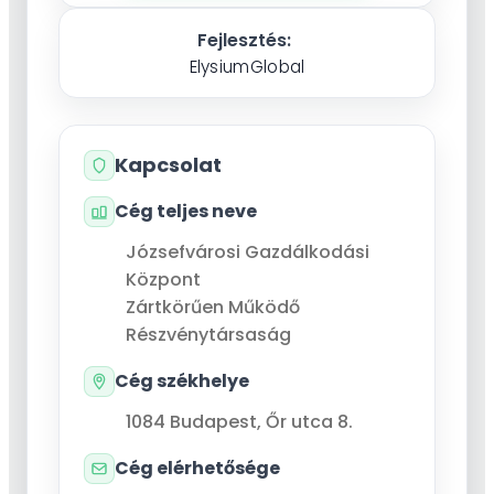
Fejlesztés:
ElysiumGlobal
Kapcsolat
Cég teljes neve
Józsefvárosi Gazdálkodási
Központ
Zártkörűen Működő
Részvénytársaság
Cég székhelye
1084
Budapest
,
Őr utca 8.
Cég elérhetősége