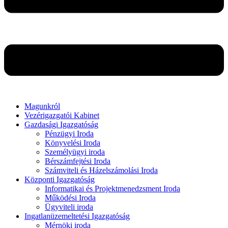
Magunkról
Vezérigazgatói Kabinet
Gazdasági Igazgatóság
Pénzügyi Iroda
Könyvelési Iroda
Személyügyi iroda
Bérszámfejtési Iroda
Számviteli és Házelszámolási Iroda
Központi Igazgatóság
Informatikai és Projektmenedzsment Iroda
Működési Iroda
Ügyviteli iroda
Ingatlanüzemeltetési Igazgatóság
Mérnöki iroda