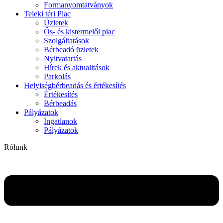
Formanyomtatványok
Teleki téri Piac
Üzletek
Ős- és kistermelői piac
Szolgáltatások
Bérbeadó üzletek
Nyitvatartás
Hírek és aktualitások
Parkolás
Helyiségbérbeadás és értékesítés
Értékesítés
Bérbeadás
Pályázatok
Ingatlanok
Pályázatok
Rólunk
Flyout
Menu