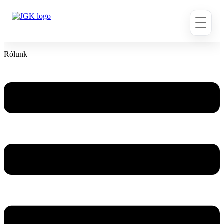
Ugrás
a
tartalomhoz
Rólunk
Flyout
Menu