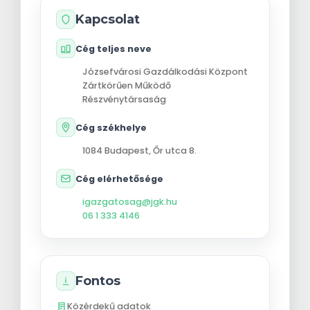
Kapcsolat
Cég teljes neve
Józsefvárosi Gazdálkodási Központ
Zártkörűen Működő
Részvénytársaság
Cég székhelye
1084
Budapest
,
Őr utca 8.
Cég elérhetősége
igazgatosag@jgk.hu
06 1 333 4146
Fontos
Közérdekű adatok