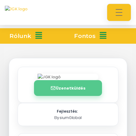
Rólunk
Fontos
Üzenetküldés
Fejlesztés:
ElysiumGlobal