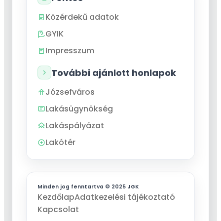
Közérdekű adatok
GYIK
Impresszum
További ajánlott honlapok
Józsefváros
Lakásügynökség
Lakáspályázat
Lakótér
Minden jog fenntartva © 2025 JGK
Kezdőlap
Adatkezelési tájékoztató
Kapcsolat