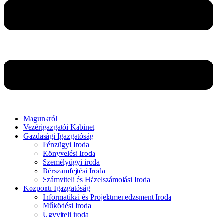
Magunkról
Vezérigazgatói Kabinet
Gazdasági Igazgatóság
Pénzügyi Iroda
Könyvelési Iroda
Személyügyi iroda
Bérszámfejtési Iroda
Számviteli és Házelszámolási Iroda
Központi Igazgatóság
Informatikai és Projektmenedzsment Iroda
Működési Iroda
Ügyviteli iroda