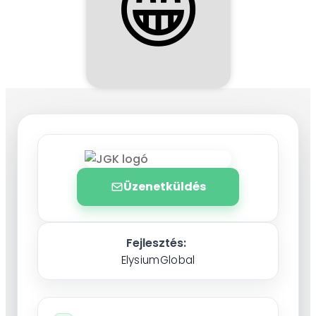
😁
Üzenetküldés
Fejlesztés:
ElysiumGlobal