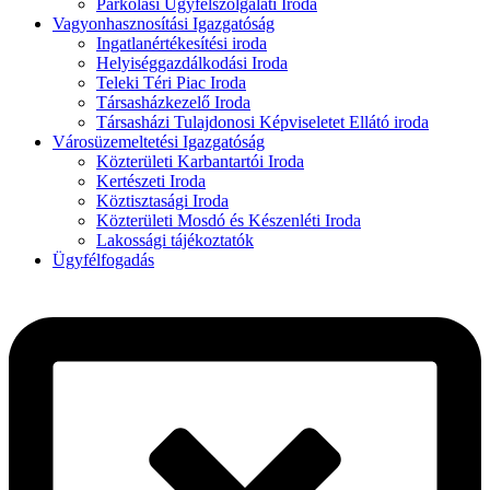
Parkolási Ügyfélszolgálati Iroda
Vagyonhasznosítási Igazgatóság
Ingatlanértékesítési iroda
Helyiséggazdálkodási Iroda
Teleki Téri Piac Iroda
Társasházkezelő Iroda
Társasházi Tulajdonosi Képviseletet Ellátó iroda
Városüzemeltetési Igazgatóság
Közterületi Karbantartói Iroda
Kertészeti Iroda
Köztisztasági Iroda
Közterületi Mosdó és Készenléti Iroda
Lakossági tájékoztatók
Ügyfélfogadás