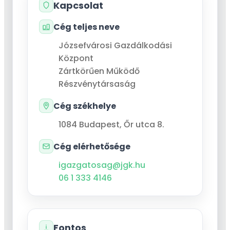
Kapcsolat
Cég teljes neve
Józsefvárosi Gazdálkodási
Központ
Zártkörűen Működő
Részvénytársaság
Cég székhelye
1084
Budapest
,
Őr utca 8.
Cég elérhetősége
igazgatosag@jgk.hu
06 1 333 4146
Fontos