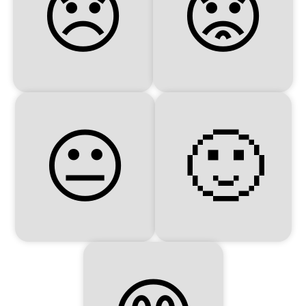
😞
😟
😐
🙂