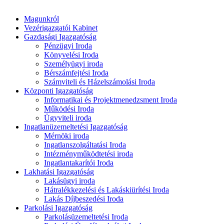
Magunkról
Vezérigazgatói Kabinet
Gazdasági Igazgatóság
Pénzügyi Iroda
Könyvelési Iroda
Személyügyi iroda
Bérszámfejtési Iroda
Számviteli és Házelszámolási Iroda
Központi Igazgatóság
Informatikai és Projektmenedzsment Iroda
Működési Iroda
Ügyviteli iroda
Ingatlanüzemeltetési Igazgatóság
Mérnöki iroda
Ingatlanszolgáltatási Iroda
Intézményműködtetési iroda
Ingatlantakarítói Iroda
Lakhatási Igazgatóság
Lakásügyi iroda
Hátralékkezelési és Lakáskiürítési Iroda
Lakás Díjbeszedési Iroda
Parkolási Igazgatóság
Parkolásüzemeltetési Iroda