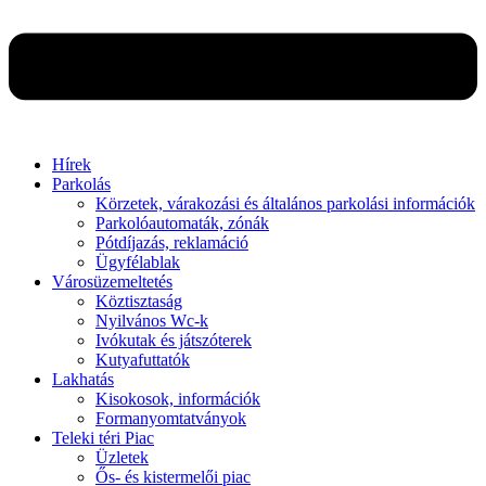
Hírek
Parkolás
Körzetek, várakozási és általános parkolási információk
Parkolóautomaták, zónák
Pótdíjazás, reklamáció
Ügyfélablak
Városüzemeltetés
Köztisztaság
Nyilvános Wc-k
Ivókutak és játszóterek
Kutyafuttatók
Lakhatás
Kisokosok, információk
Formanyomtatványok
Teleki téri Piac
Üzletek
Ős- és kistermelői piac