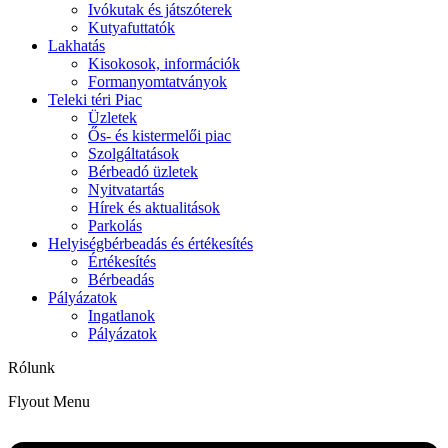
Ivókutak és játszóterek
Kutyafuttatók
Lakhatás
Kisokosok, információk
Formanyomtatványok
Teleki téri Piac
Üzletek
Ős- és kistermelői piac
Szolgáltatások
Bérbeadó üzletek
Nyitvatartás
Hírek és aktualitások
Parkolás
Helyiségbérbeadás és értékesítés
Értékesítés
Bérbeadás
Pályázatok
Ingatlanok
Pályázatok
Rólunk
Flyout Menu