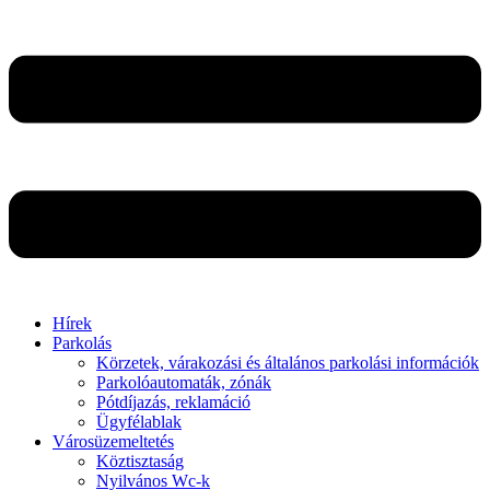
Hírek
Parkolás
Körzetek, várakozási és általános parkolási információk
Parkolóautomaták, zónák
Pótdíjazás, reklamáció
Ügyfélablak
Városüzemeltetés
Köztisztaság
Nyilvános Wc-k