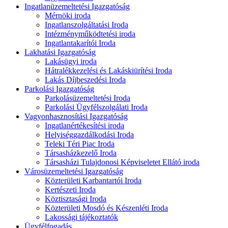
Ingatlanüzemeltetési Igazgatóság
Mérnöki iroda
Ingatlanszolgáltatási Iroda
Intézményműködtetési iroda
Ingatlantakarítói Iroda
Lakhatási Igazgatóság
Lakásügyi iroda
Hátralékkezelési és Lakáskiürítési Iroda
Lakás Díjbeszedési Iroda
Parkolási Igazgatóság
Parkolásüzemeltetési Iroda
Parkolási Ügyfélszolgálati Iroda
Vagyonhasznosítási Igazgatóság
Ingatlanértékesítési iroda
Helyiséggazdálkodási Iroda
Teleki Téri Piac Iroda
Társasházkezelő Iroda
Társasházi Tulajdonosi Képviseletet Ellátó iroda
Városüzemeltetési Igazgatóság
Közterületi Karbantartói Iroda
Kertészeti Iroda
Köztisztasági Iroda
Közterületi Mosdó és Készenléti Iroda
Lakossági tájékoztatók
Ügyfélfogadás