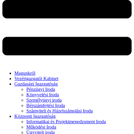
Magunkról
Vezérigazgatói Kabinet
Gazdasági Igazgatóság
Pénzügyi Iroda
Könyvelési Iroda
Személyügyi iroda
Bérszámfejtési Iroda
Számviteli és Házelszámolási Iroda
Központi Igazgatóság
Informatikai és Projektmenedzsment Iroda
Működési Iroda
Ügyviteli iroda