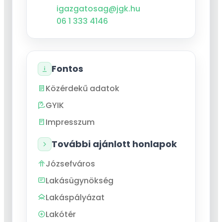
igazgatosag@jgk.hu
06 1 333 4146
Fontos
Közérdekű adatok
GYIK
Impresszum
További ajánlott honlapok
Józsefváros
Lakásügynökség
Lakáspályázat
Lakótér