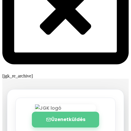
[jgk_re_archive]
Üzenetküldés