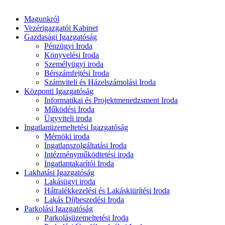
Magunkról
Vezérigazgatói Kabinet
Gazdasági Igazgatóság
Pénzügyi Iroda
Könyvelési Iroda
Személyügyi iroda
Bérszámfejtési Iroda
Számviteli és Házelszámolási Iroda
Központi Igazgatóság
Informatikai és Projektmenedzsment Iroda
Működési Iroda
Ügyviteli iroda
Ingatlanüzemeltetési Igazgatóság
Mérnöki iroda
Ingatlanszolgáltatási Iroda
Intézményműködtetési iroda
Ingatlantakarítói Iroda
Lakhatási Igazgatóság
Lakásügyi iroda
Hátralékkezelési és Lakáskiürítési Iroda
Lakás Díjbeszedési Iroda
Parkolási Igazgatóság
Parkolásüzemeltetési Iroda