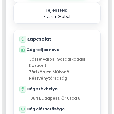
Fejlesztés:
ElysiumGlobal
Kapcsolat
Cég teljes neve
Józsefvárosi Gazdálkodási
Központ
Zártkörűen Működő
Részvénytársaság
Cég székhelye
1084
Budapest
,
Őr utca 8.
Cég elérhetősége