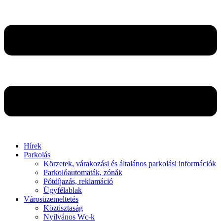
Hírek
Parkolás
Körzetek, várakozási és általános parkolási információk
Parkolóautomaták, zónák
Pótdíjazás, reklamáció
Ügyfélablak
Városüzemeltetés
Köztisztaság
Nyilvános Wc-k