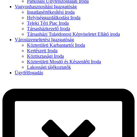
Parkolási Ügyfélszolgálati Iroda
Vagyonhasznosítási Igazgatóság
Ingatlanértékesítési iroda
Helyiséggazdálkodási Iroda
Teleki Téri Piac Iroda
Társasházkezelő Iroda
Társasházi Tulajdonosi Képviseletet Ellátó iroda
Városüzemeltetési Igazgatóság
Közterületi Karbantartói Iroda
Kertészeti Iroda
Köztisztasági Iroda
Közterületi Mosdó és Készenléti Iroda
Lakossági tájékoztatók
Ügyfélfogadás