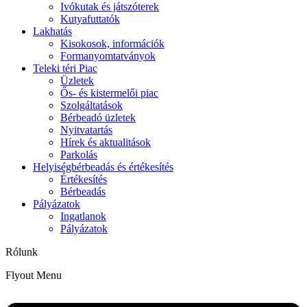
Ivókutak és játszóterek
Kutyafuttatók
Lakhatás
Kisokosok, információk
Formanyomtatványok
Teleki téri Piac
Üzletek
Ős- és kistermelői piac
Szolgáltatások
Bérbeadó üzletek
Nyitvatartás
Hírek és aktualitások
Parkolás
Helyiségbérbeadás és értékesítés
Értékesítés
Bérbeadás
Pályázatok
Ingatlanok
Pályázatok
Rólunk
Flyout Menu