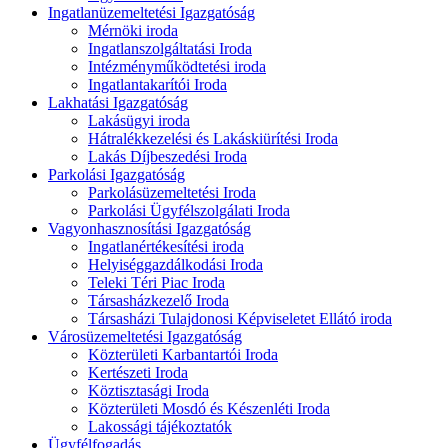
Ingatlanüzemeltetési Igazgatóság
Mérnöki iroda
Ingatlanszolgáltatási Iroda
Intézményműködtetési iroda
Ingatlantakarítói Iroda
Lakhatási Igazgatóság
Lakásügyi iroda
Hátralékkezelési és Lakáskiürítési Iroda
Lakás Díjbeszedési Iroda
Parkolási Igazgatóság
Parkolásüzemeltetési Iroda
Parkolási Ügyfélszolgálati Iroda
Vagyonhasznosítási Igazgatóság
Ingatlanértékesítési iroda
Helyiséggazdálkodási Iroda
Teleki Téri Piac Iroda
Társasházkezelő Iroda
Társasházi Tulajdonosi Képviseletet Ellátó iroda
Városüzemeltetési Igazgatóság
Közterületi Karbantartói Iroda
Kertészeti Iroda
Köztisztasági Iroda
Közterületi Mosdó és Készenléti Iroda
Lakossági tájékoztatók
Ügyfélfogadás