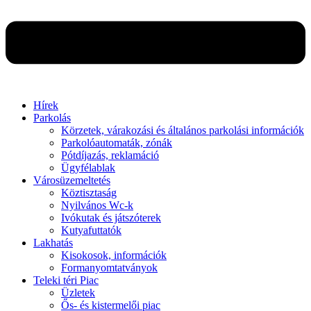
Hírek
Parkolás
Körzetek, várakozási és általános parkolási információk
Parkolóautomaták, zónák
Pótdíjazás, reklamáció
Ügyfélablak
Városüzemeltetés
Köztisztaság
Nyilvános Wc-k
Ivókutak és játszóterek
Kutyafuttatók
Lakhatás
Kisokosok, információk
Formanyomtatványok
Teleki téri Piac
Üzletek
Ős- és kistermelői piac