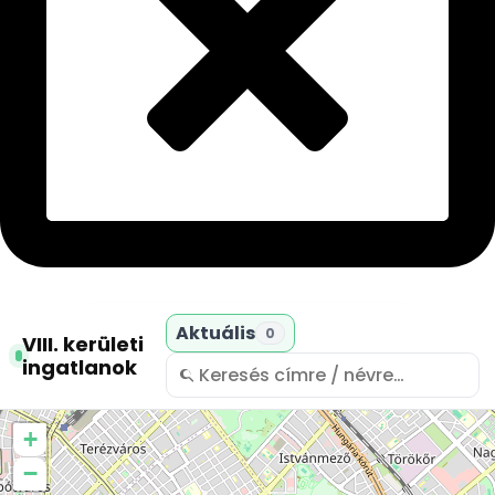
Aktuális
0
VIII. kerületi
ingatlanok
+
−