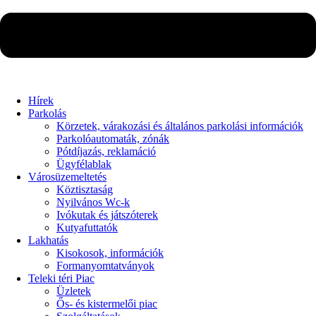
Hírek
Parkolás
Körzetek, várakozási és általános parkolási információk
Parkolóautomaták, zónák
Pótdíjazás, reklamáció
Ügyfélablak
Városüzemeltetés
Köztisztaság
Nyilvános Wc-k
Ivókutak és játszóterek
Kutyafuttatók
Lakhatás
Kisokosok, információk
Formanyomtatványok
Teleki téri Piac
Üzletek
Ős- és kistermelői piac