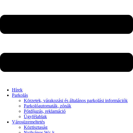
Hírek
Parkolás
Körzetek, várakozási és általános parkolási információk
Parkolóautomaták, zónák
Pótdíjazás, reklamáció
Ügyfélablak
Városüzemeltetés
Köztisztaság
Nyilvános Wc-k