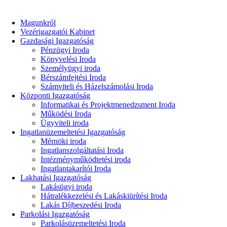
Magunkról
Vezérigazgatói Kabinet
Gazdasági Igazgatóság
Pénzügyi Iroda
Könyvelési Iroda
Személyügyi iroda
Bérszámfejtési Iroda
Számviteli és Házelszámolási Iroda
Központi Igazgatóság
Informatikai és Projektmenedzsment Iroda
Működési Iroda
Ügyviteli iroda
Ingatlanüzemeltetési Igazgatóság
Mérnöki iroda
Ingatlanszolgáltatási Iroda
Intézményműködtetési iroda
Ingatlantakarítói Iroda
Lakhatási Igazgatóság
Lakásügyi iroda
Hátralékkezelési és Lakáskiürítési Iroda
Lakás Díjbeszedési Iroda
Parkolási Igazgatóság
Parkolásüzemeltetési Iroda