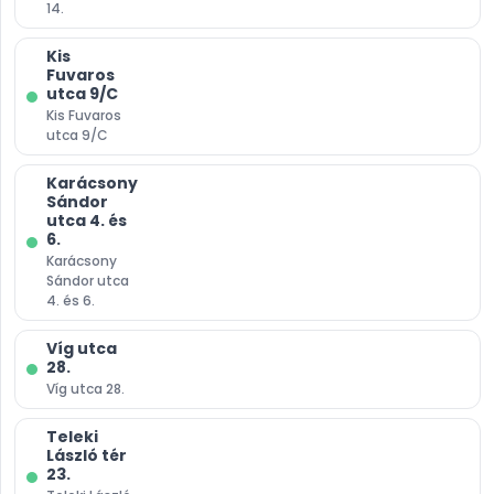
14.
Központ
Zártkörűen Működő
Kis
Fuvaros
Részvénytársaság
utca 9/C
Kis Fuvaros
Cég székhelye
utca 9/C
1084
Budapest
,
Őr utca 8.
Karácsony
Sándor
Cég elérhetősége
utca 4. és
6.
igazgatosag@jgk.hu
Karácsony
06 1 333 4146
Sándor utca
4. és 6.
Víg utca
28.
Fontos
Víg utca 28.
Közérdekű adatok
Teleki
László tér
GYIK
23.