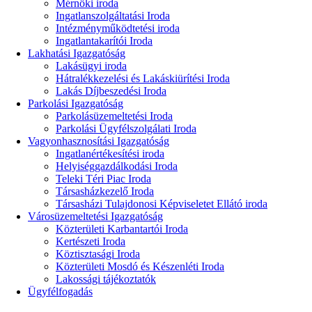
Mérnöki iroda
Ingatlanszolgáltatási Iroda
Intézményműködtetési iroda
Ingatlantakarítói Iroda
Lakhatási Igazgatóság
Lakásügyi iroda
Hátralékkezelési és Lakáskiürítési Iroda
Lakás Díjbeszedési Iroda
Parkolási Igazgatóság
Parkolásüzemeltetési Iroda
Parkolási Ügyfélszolgálati Iroda
Vagyonhasznosítási Igazgatóság
Ingatlanértékesítési iroda
Helyiséggazdálkodási Iroda
Teleki Téri Piac Iroda
Társasházkezelő Iroda
Társasházi Tulajdonosi Képviseletet Ellátó iroda
Városüzemeltetési Igazgatóság
Közterületi Karbantartói Iroda
Kertészeti Iroda
Köztisztasági Iroda
Közterületi Mosdó és Készenléti Iroda
Lakossági tájékoztatók
Ügyfélfogadás