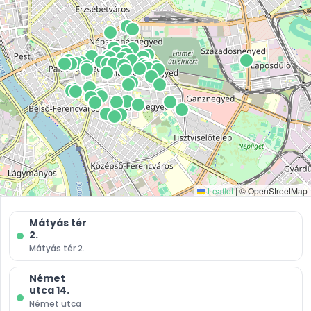
Üzenetküldés
Fejlesztés:
Leaflet
|
© OpenStreetMap
ElysiumGlobal
Mátyás tér
2.
Mátyás tér 2.
Kapcsolat
Német
Cég teljes neve
utca 14.
Német utca
Józsefvárosi Gazdálkodási