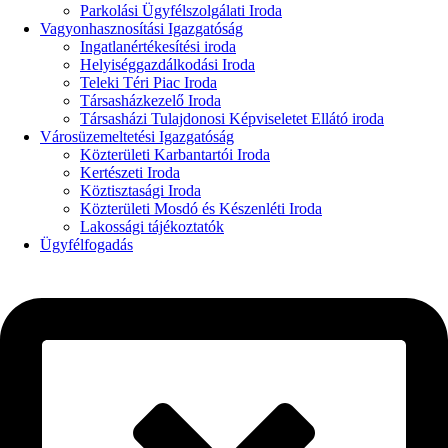
Parkolási Ügyfélszolgálati Iroda
Vagyonhasznosítási Igazgatóság
Ingatlanértékesítési iroda
Helyiséggazdálkodási Iroda
Teleki Téri Piac Iroda
Társasházkezelő Iroda
Társasházi Tulajdonosi Képviseletet Ellátó iroda
Városüzemeltetési Igazgatóság
Közterületi Karbantartói Iroda
Kertészeti Iroda
Köztisztasági Iroda
Közterületi Mosdó és Készenléti Iroda
Lakossági tájékoztatók
Ügyfélfogadás