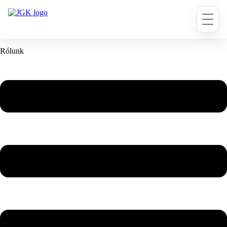
Ugrás
a
tartalomhoz
Rólunk
Flyout
Menu