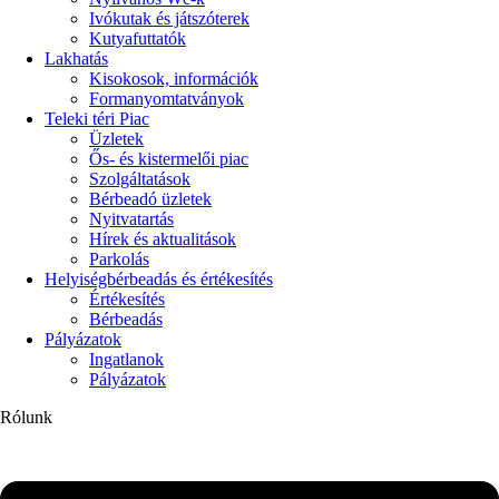
Ivókutak és játszóterek
Kutyafuttatók
Lakhatás
Kisokosok, információk
Formanyomtatványok
Teleki téri Piac
Üzletek
Ős- és kistermelői piac
Szolgáltatások
Bérbeadó üzletek
Nyitvatartás
Hírek és aktualitások
Parkolás
Helyiségbérbeadás és értékesítés
Értékesítés
Bérbeadás
Pályázatok
Ingatlanok
Pályázatok
Rólunk
Flyout
Menu