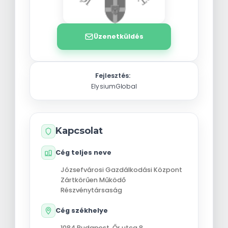
Üzenetküldés
Fejlesztés:
ElysiumGlobal
Kapcsolat
Cég teljes neve
Józsefvárosi Gazdálkodási Központ
Zártkörűen Működő
Részvénytársaság
Cég székhelye
1084
Budapest
,
Őr utca 8.