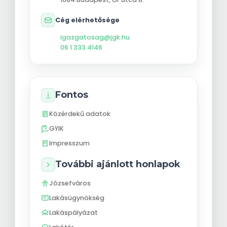
Cég elérhetősége
igazgatosag@jgk.hu
06 1 333 4146
Fontos
Közérdekű adatok
GYIK
Impresszum
További ajánlott honlapok
Józsefváros
Lakásügynökség
Lakáspályázat