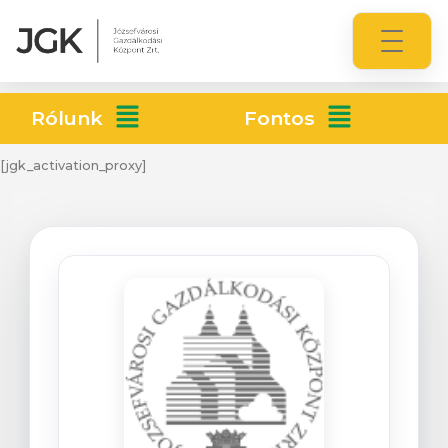
Rólunk
Fontos
[jgk_activation_proxy]