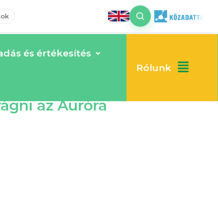
tok
dás és értékesítés
Rólunk
vágni az Auróra