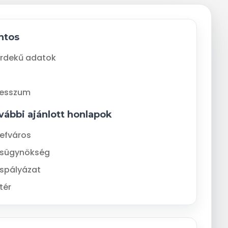
ntos
rdekű adatok
resszum
vábbi ajánlott honlapok
efváros
ásügynökség
spályázat
tér