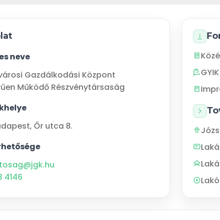
lat
Fo
Közé
jes neve
GYIK
városi Gazdálkodási Központ
rűen Működő Részvénytársaság
Imp
khelye
To
udapest
,
Őr utca 8.
Józs
rhetősége
Lak
Laká
tosag@jgk.hu
3 4146
Lakó