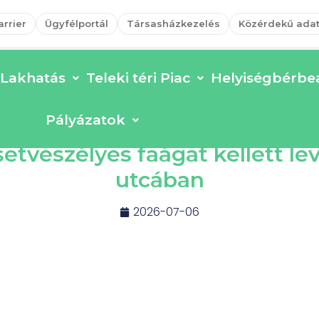
arrier
Ügyfélportál
Társasházkezelés
Közérdekű ada
Lakhatás
Teleki téri Piac
Helyiségbérbea
Pályázatok
esetveszélyes faágat kellett le
utcában
2026-07-06