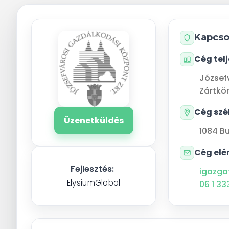
Kapcso
Cég tel
József
Zártkö
Cég szé
Üzenetküldés
1084
B
Cég elé
Fejlesztés:
igazga
ElysiumGlobal
06 1 33