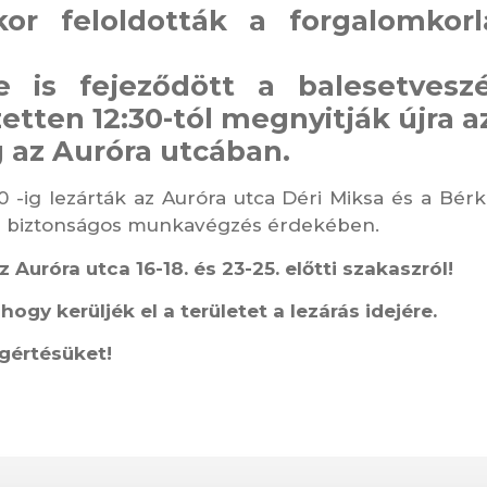
-kor feloldották a forgalomkor
be is fejeződött a balesetvesz
zetten 12:30-tól megnyitják újra a
 az Auróra utcában.
30 -ig lezárták az Auróra utca Déri Miksa és a Bérk
s a biztonságos munkavégzés érdekében.
z Auróra utca 16-18. és 23-25. előtti szakaszról!
hogy kerüljék el a területet
a lezárás idejére.
gértésüket!