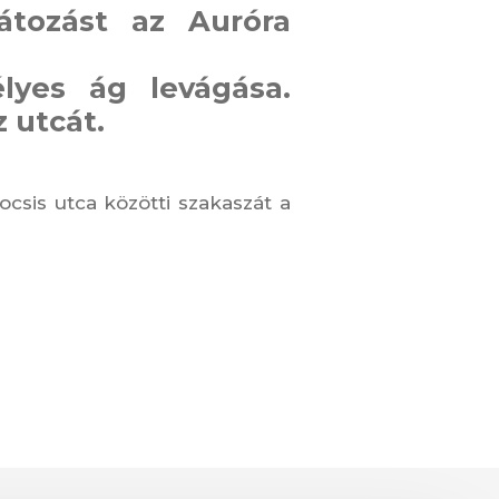
látozást az Auróra
élyes ág levágása.
z utcát.
ocsis utca közötti szakaszát a