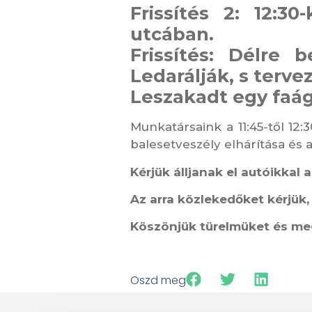
Frissítés 2:
12:30
utcában.
Frissítés: Délre 
Ledarálják, s terve
Leszakadt egy faág
Munkatársaink a 11:45-től 12:
balesetveszély elhárítása é
Kérjük álljanak el autóikkal a
Az arra közlekedőket kérjük, 
Köszönjük türelmüket és me
Oszd meg