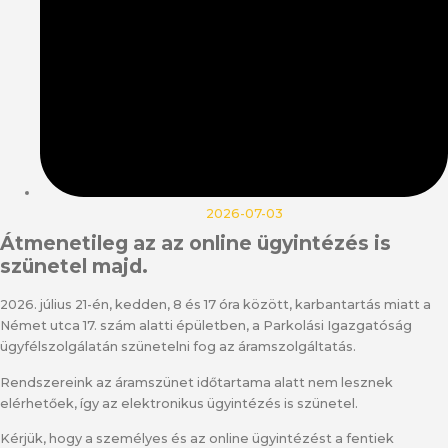
2026-07-03
Átmenetileg az az online ügyintézés is
szünetel majd.
2026. július 21-én, kedden, 8 és 17 óra között, karbantartás miatt a
Német utca 17. szám alatti épületben, a Parkolási Igazgatóság
ügyfélszolgálatán szünetelni fog az áramszolgáltatás.
Rendszereink az áramszünet időtartama alatt nem lesznek
elérhetőek, így az elektronikus ügyintézés is szünetel.
Kérjük, hogy a személyes és az online ügyintézést a fentiek