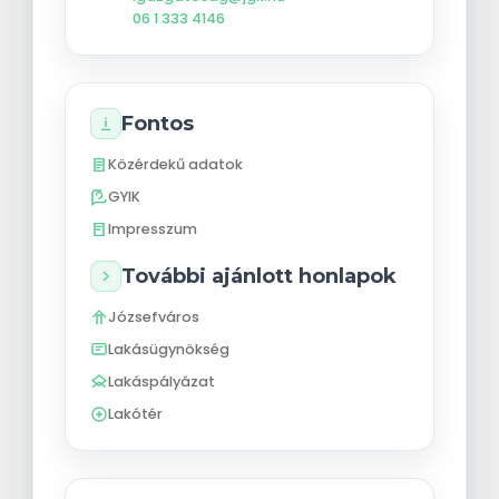
06 1 333 4146
Fontos
Közérdekű adatok
GYIK
Impresszum
További ajánlott honlapok
Józsefváros
Lakásügynökség
Lakáspályázat
Lakótér