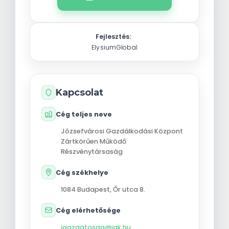
Fejlesztés:
ElysiumGlobal
Kapcsolat
Cég teljes neve
Józsefvárosi Gazdálkodási Központ
Zártkörűen Működő
Részvénytársaság
Cég székhelye
1084
Budapest
,
Őr utca 8.
Cég elérhetősége
igazgatosag@jgk.hu