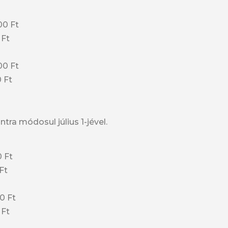
00 Ft
 Ft
00 Ft
0 Ft
tra módosul július 1-jével.
0 Ft
Ft
0 Ft
 Ft