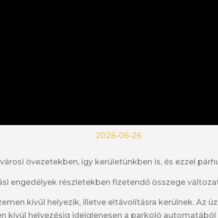
2026-06-26
 fővárosi övezetekben, így kerületünkben is, és ezzel p
ozási engedélyek részletekben fizetendő összege változa
en kívűl helyezik, illetve eltávolításra kerülnek. Az ü
kívül helyezésig ideiglenesen a parkoló automatából is