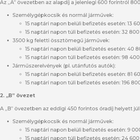
Az „A” övezetben az alapdíj a jelenlegi 600 forintról 80
Személygépkocsik és normál járművek:
15 naptári napon belüli befizetés esetén: 13 6
15 naptári napon túli befizetés esetén: 32 800
3500 kg feletti össztömegű járművek:
15 naptári napon belüli befizetés esetén: 40 8
15 naptári napon túli befizetés esetén: 98 400
Járműszerelvények (pl. utánfutós autók):
15 naptári napon belüli befizetés esetén: 81 6
15 naptári napon túli befizetés esetén: 196 80
2. „B” övezet
A „B” övezetben az eddigi 450 forintos óradíj helyett júliu
Személygépkocsik és normál járművek:
15 naptári napon belüli befizetés esetén: 9 00
15 naptári napon túli befizetés esetén: 24 600