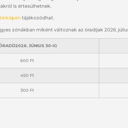
król is értesülhetnek.
 térképen
tájékozódhat.
es zónákban miként változnak az óradíjak 2026. július 
ÓRADÍJ
2026. JÚNIUS 30-IG
600 Ft
450 Ft
300 Ft
.