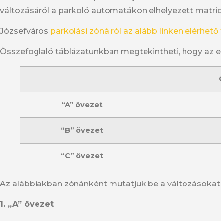
változásáról a parkoló automatákon elhelyezett matricá
Józsefváros
parkolási zónáiról az alább linken elérhető
Összefoglaló táblázatunkban megtekintheti, hogy az egy
“A” övezet
“B” övezet
“C” övezet
Az alábbiakban zónánként mutatjuk be a változásokat
1. „A” övezet