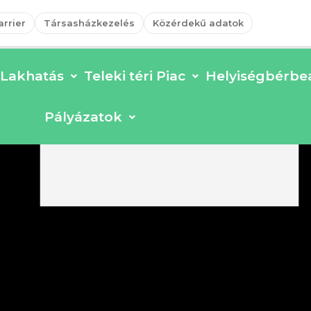
arrier
Társasházkezelés
Közérdekű adatok
Lakhatás
Teleki téri Piac
Helyiségbérbea
Pályázatok