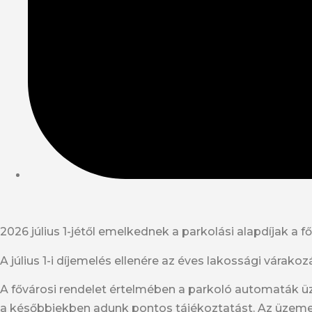
2026 július 1-jétől emelkednek a parkolási alapdíjak a
A július 1-i díjemelés ellenére az éves lakossági várak
A fővárosi rendelet értelmében a parkoló automaták üzem
a későbbiekben adunk pontos tájékoztatást. Az üzemen 