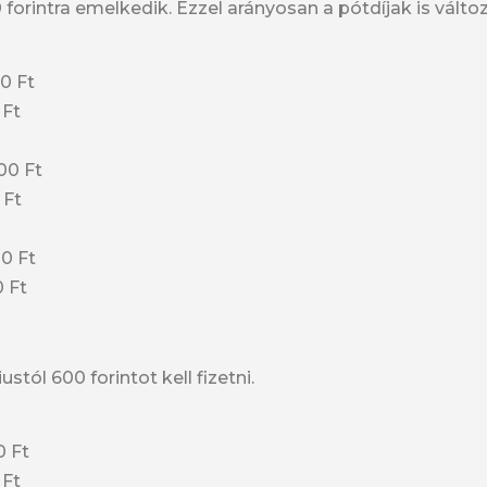
0 forintra emelkedik. Ezzel arányosan a pótdíjak is válto
00 Ft
 Ft
00 Ft
 Ft
00 Ft
0 Ft
stól 600 forintot kell fizetni.
0 Ft
 Ft