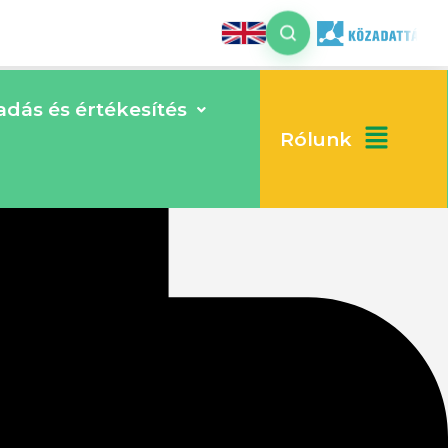
dás és értékesítés
Rólunk