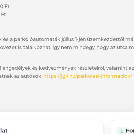
00 Ft
 Ft
 és a parkolóautomaták július 1-jén üzemkezdettől már
vezet is találkozhat, így nem mindegy, hogy az utca me
si engedélyek és kedvezmények részleteiről, valamint a
hatnak az autósok.
https://jgk.hu/parkolasi-informaciok/
lat
Fo