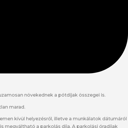
árhuzamosan növekednek a pótdíjak összegei is.
tlan marad.
zemen kívül helyezésről, illetve a munkálatok dátumáról
 megváltható a parkolás díja. A parkolási óradíjak