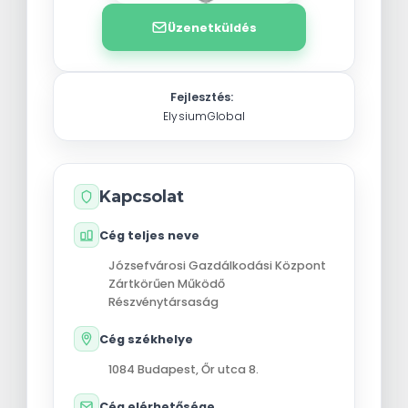
Üzenetküldés
Fejlesztés:
ElysiumGlobal
Kapcsolat
Cég teljes neve
Józsefvárosi Gazdálkodási Központ
Zártkörűen Működő
Részvénytársaság
Cég székhelye
1084
Budapest
,
Őr utca 8.
Cég elérhetősége