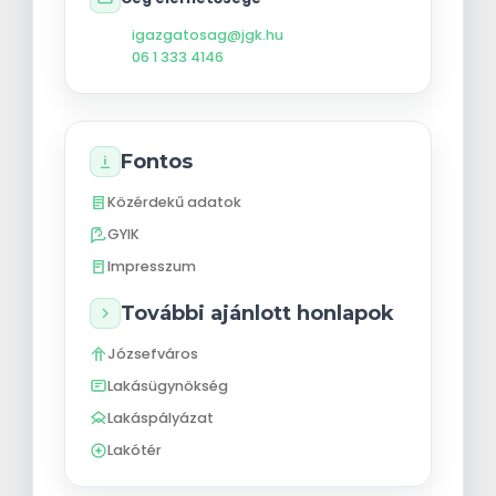
igazgatosag@jgk.hu
06 1 333 4146
Fontos
Közérdekű adatok
GYIK
Impresszum
További ajánlott honlapok
Józsefváros
Lakásügynökség
Lakáspályázat
Lakótér