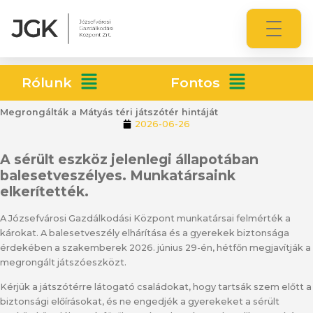
Rólunk
Fontos
Megrongálták a Mátyás téri játszótér hintáját
2026-06-26
A sérült eszköz jelenlegi állapotában
balesetveszélyes.
Munkatársaink
elkerítették.
A Józsefvárosi Gazdálkodási Központ munkatársai felmérték a
károkat. A balesetveszély elhárítása és a gyerekek biztonsága
érdekében a szakemberek 2026. június 29-én, hétfőn megjavítják a
megrongált játszóeszközt.
Kérjük a játszótérre látogató családokat, hogy tartsák szem előtt a
biztonsági előírásokat, és ne engedjék a gyerekeket a sérült