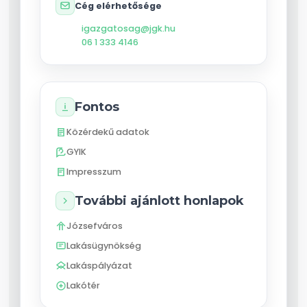
Cég elérhetősége
igazgatosag@jgk.hu
06 1 333 4146
Fontos
Közérdekű adatok
GYIK
Impresszum
További ajánlott honlapok
Józsefváros
Lakásügynökség
Lakáspályázat
Lakótér