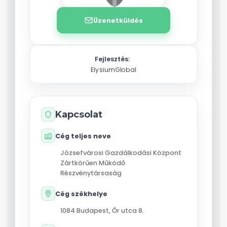
Üzenetküldés
Fejlesztés:
ElysiumGlobal
Kapcsolat
Cég teljes neve
Józsefvárosi Gazdálkodási Központ
Zártkörűen Működő
Részvénytársaság
Cég székhelye
1084
Budapest
,
Őr utca 8.