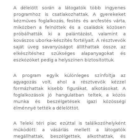
A délelőtt során a látogatók több ingyenes
programhoz is csatlakozhattak. A gyerekeket
kézműves foglalkozás, festés és arcfestés várta,
miközben a felnőttek és a családok közösen
próbálhatták ki a palántázást, valamint a
kovászos uborka-készítés fortélyait. A résztvevők
saját üveg savanyúságot állíthattak össze, az
elkészítéshez szükséges alapanyagokat és
eszközöket pedig a helyszínen biztosítottuk.
A program egyik különleges színfoltja az
agyagozás volt, ahol a résztvevők kézzel
formázhattak kisebb figurákat, alkotásokat. A
foglalkozások jó hangulatban teltek, a közös
munka és beszélgetések igazi közösségi
élménnyé tették a délelőttöt.
A Teleki téri piac ezúttal is találkozóhelyként
működött: a vásárlás mellett a látogatók
megállhattak, beszélgettek, alkothattak, és