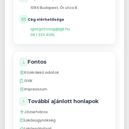
1084
Budapest
,
Őr utca 8.
Cég elérhetősége
igazgatosag@jgk.hu
06 1 333 4146
Fontos
Közérdekű adatok
GYIK
Impresszum
További ajánlott honlapok
Józsefváros
Lakásügynökség
Lakáspályázat