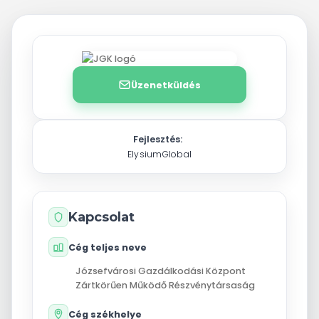
Üzenetküldés
Fejlesztés:
ElysiumGlobal
Kapcsolat
Cég teljes neve
Józsefvárosi Gazdálkodási Központ
Zártkörűen Működő Részvénytársaság
Cég székhelye