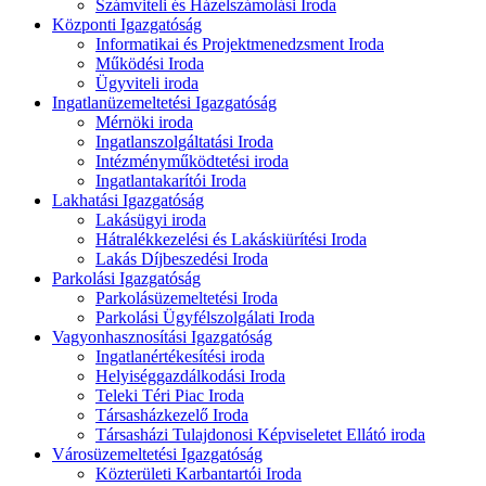
Számviteli és Házelszámolási Iroda
Központi Igazgatóság
Informatikai és Projektmenedzsment Iroda
Működési Iroda
Ügyviteli iroda
Ingatlanüzemeltetési Igazgatóság
Mérnöki iroda
Ingatlanszolgáltatási Iroda
Intézményműködtetési iroda
Ingatlantakarítói Iroda
Lakhatási Igazgatóság
Lakásügyi iroda
Hátralékkezelési és Lakáskiürítési Iroda
Lakás Díjbeszedési Iroda
Parkolási Igazgatóság
Parkolásüzemeltetési Iroda
Parkolási Ügyfélszolgálati Iroda
Vagyonhasznosítási Igazgatóság
Ingatlanértékesítési iroda
Helyiséggazdálkodási Iroda
Teleki Téri Piac Iroda
Társasházkezelő Iroda
Társasházi Tulajdonosi Képviseletet Ellátó iroda
Városüzemeltetési Igazgatóság
Közterületi Karbantartói Iroda