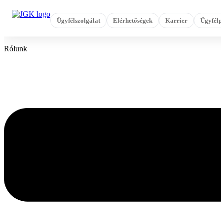
Ugrás
a
Ügyfélszolgálat
Elérhetőségek
Karrier
Ügyfélp
tartalomhoz
Rólunk
Flyout
Menu