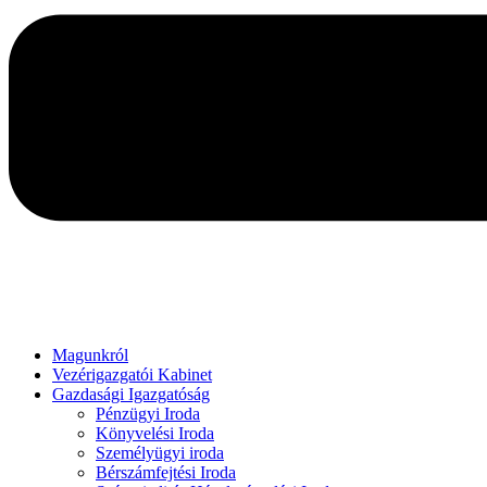
Magunkról
Vezérigazgatói Kabinet
Gazdasági Igazgatóság
Pénzügyi Iroda
Könyvelési Iroda
Személyügyi iroda
Bérszámfejtési Iroda