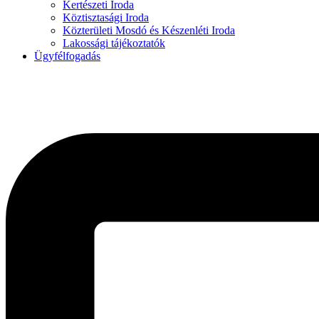
Kertészeti Iroda
Köztisztasági Iroda
Közterületi Mosdó és Készenléti Iroda
Lakossági tájékoztatók
Ügyfélfogadás