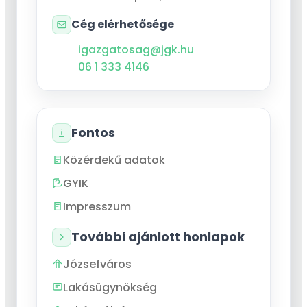
Cég elérhetősége
igazgatosag@jgk.hu
06 1 333 4146
Fontos
Közérdekű adatok
GYIK
Impresszum
További ajánlott honlapok
Józsefváros
Lakásügynökség