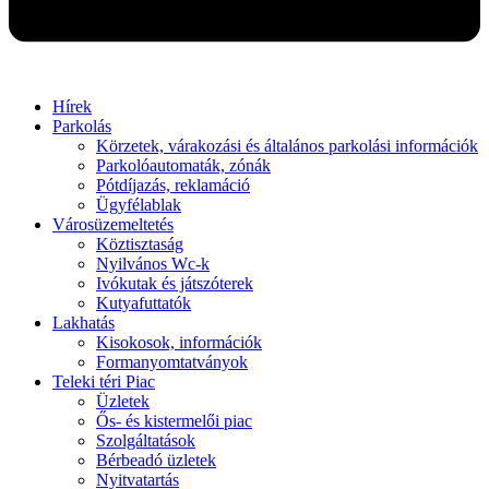
Hírek
Parkolás
Körzetek, várakozási és általános parkolási információk
Parkolóautomaták, zónák
Pótdíjazás, reklamáció
Ügyfélablak
Városüzemeltetés
Köztisztaság
Nyilvános Wc-k
Ivókutak és játszóterek
Kutyafuttatók
Lakhatás
Kisokosok, információk
Formanyomtatványok
Teleki téri Piac
Üzletek
Ős- és kistermelői piac
Szolgáltatások
Bérbeadó üzletek
Nyitvatartás