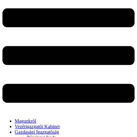
Magunkról
Vezérigazgatói Kabinet
Gazdasági Igazgatóság