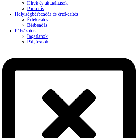
Hírek és aktualitások
Parkolás
Helyiségbérbeadás és értékesítés
Értékesítés
Bérbeadás
Pályázatok
Ingatlanok
Pályázatok