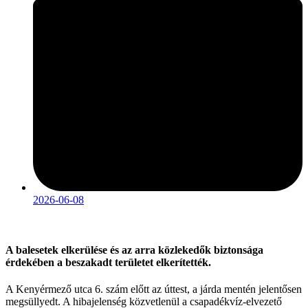
2026-06-08
A balesetek elkerülése és az arra közlekedők biztonsága
érdekében a beszakadt területet elkerítették.
A Kenyérmező utca 6. szám előtt az úttest, a járda mentén jelentősen
megsüllyedt. A hibajelenség közvetlenül a csapadékvíz-elvezető