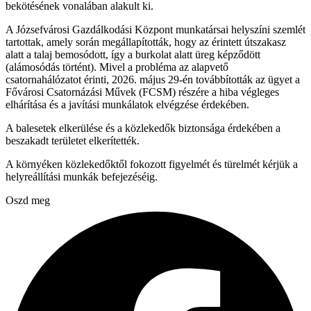
bekötésének vonalában alakult ki.
A Józsefvárosi Gazdálkodási Központ munkatársai helyszíni szemlét
tartottak, amely során megállapították, hogy az érintett útszakasz
alatt a talaj bemosódott, így a burkolat alatt üreg képződött
(alámosódás történt). Mivel a probléma az alapvető
csatornahálózatot érinti, 2026. május 29-én továbbították az ügyet a
Fővárosi Csatornázási Művek (FCSM) részére a hiba végleges
elhárítása és a javítási munkálatok elvégzése érdekében.
A balesetek elkerülése és a közlekedők biztonsága érdekében a
beszakadt területet elkerítették.
A környéken közlekedőktől fokozott figyelmét és türelmét kérjük a
helyreállítási munkák befejezéséig.
Oszd meg