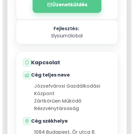
Üzenetküldés
Fejlesztés:
ElysiumGlobal
Kapcsolat
Cég teljes neve
Józsefvárosi Gazdálkodási
Központ
Zártkörűen Működő
Részvénytársaság
Cég székhelye
1084
Budapest
,
Őr utca 8.