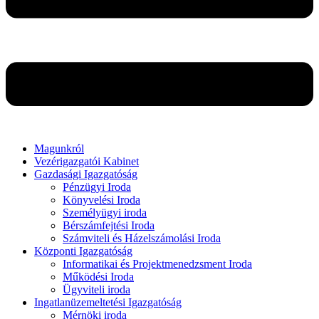
Magunkról
Vezérigazgatói Kabinet
Gazdasági Igazgatóság
Pénzügyi Iroda
Könyvelési Iroda
Személyügyi iroda
Bérszámfejtési Iroda
Számviteli és Házelszámolási Iroda
Központi Igazgatóság
Informatikai és Projektmenedzsment Iroda
Működési Iroda
Ügyviteli iroda
Ingatlanüzemeltetési Igazgatóság
Mérnöki iroda