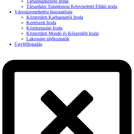
Társasházkezelő Iroda
Társasházi Tulajdonosi Képviseletet Ellátó iroda
Városüzemeltetési Igazgatóság
Közterületi Karbantartói Iroda
Kertészeti Iroda
Köztisztasági Iroda
Közterületi Mosdó és Készenléti Iroda
Lakossági tájékoztatók
Ügyfélfogadás