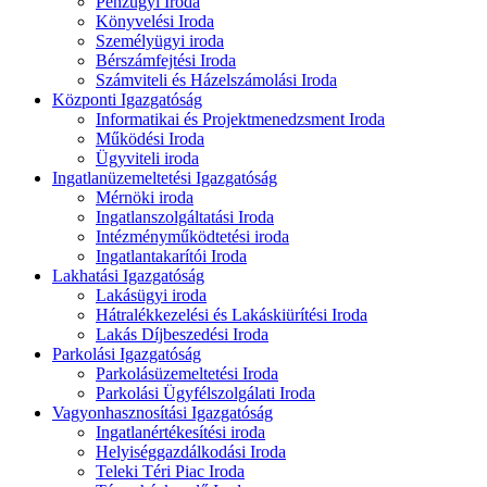
Pénzügyi Iroda
Könyvelési Iroda
Személyügyi iroda
Bérszámfejtési Iroda
Számviteli és Házelszámolási Iroda
Központi Igazgatóság
Informatikai és Projektmenedzsment Iroda
Működési Iroda
Ügyviteli iroda
Ingatlanüzemeltetési Igazgatóság
Mérnöki iroda
Ingatlanszolgáltatási Iroda
Intézményműködtetési iroda
Ingatlantakarítói Iroda
Lakhatási Igazgatóság
Lakásügyi iroda
Hátralékkezelési és Lakáskiürítési Iroda
Lakás Díjbeszedési Iroda
Parkolási Igazgatóság
Parkolásüzemeltetési Iroda
Parkolási Ügyfélszolgálati Iroda
Vagyonhasznosítási Igazgatóság
Ingatlanértékesítési iroda
Helyiséggazdálkodási Iroda
Teleki Téri Piac Iroda