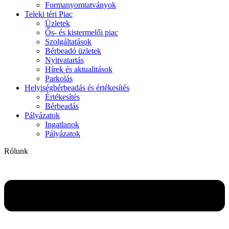
Formanyomtatványok
Teleki téri Piac
Üzletek
Ős- és kistermelői piac
Szolgáltatások
Bérbeadó üzletek
Nyitvatartás
Hírek és aktualitások
Parkolás
Helyiségbérbeadás és értékesítés
Értékesítés
Bérbeadás
Pályázatok
Ingatlanok
Pályázatok
Rólunk
Flyout
Menu