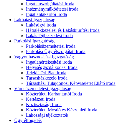
Ingatlanszolgáltatási Iroda
Intézményműködtetési iroda
Ingatlantakarítói Iroda
Lakhatási Igazgatóság
Lakásügyi iroda
Hátralékkezelési és Lakáskiürítési Iroda
Lakás Díjbeszedési Iroda
Parkolási Igazgatóság
Parkolásüzemeltetési Iroda
Parkolási Ügyfélszolgálati Iroda
Vagyonhasznosítási Igazgatóság
Ingatlanértékesítési iroda
Helyiséggazdálkodási Iroda
Teleki Téri Piac Iroda
Társasházkezelő Iroda
Társasházi Tulajdonosi Képviseletet Ellátó iroda
Városüzemeltetési Igazgatóság
Közterületi Karbantartói Iroda
Kertészeti Iroda
Köztisztasági Iroda
Közterületi Mosdó és Készenléti Iroda
Lakossági tájékoztatók
Ügyfélfogadás