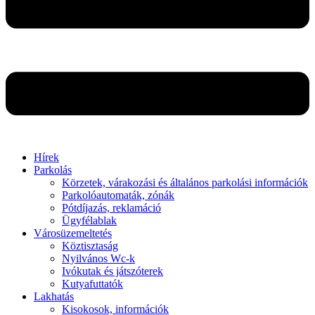
Hírek
Parkolás
Körzetek, várakozási és általános parkolási információk
Parkolóautomaták, zónák
Pótdíjazás, reklamáció
Ügyfélablak
Városüzemeltetés
Köztisztaság
Nyilvános Wc-k
Ivókutak és játszóterek
Kutyafuttatók
Lakhatás
Kisokosok, információk