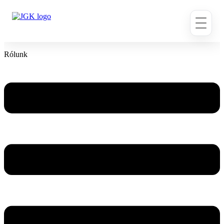
Ugrás
a
tartalomhoz
Rólunk
Flyout
Menu