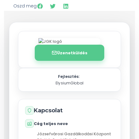
Oszd meg
Üzenetküldés
Fejlesztés:
ElysiumGlobal
Kapcsolat
Cég teljes neve
Józsefvárosi Gazdálkodási Központ