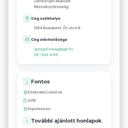
Zártkörűen Működő
Részvénytársaság
Cég székhelye
1084
Budapest
,
Őr utca 8.
Cég elérhetősége
igazgatosag@jgk.hu
06 1 333 4146
Fontos
Közérdekű adatok
GYIK
Impresszum
További ajánlott honlapok