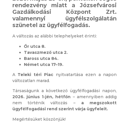
rendezvény miatt a Józsefvárosi
Gazdálkodási Központ Zrt.
valamennyi ügyfélszolgálatán
szünetel az ügyfélfogadás
.
A változás az alábbi telephelyeket érinti:
Őr utca 8.
Tavaszmező utca 2.
Baross utca 84.
Német utca 17–19.
A
Teleki téri Piac
nyitvatartása ezen a napon
változatlan marad.
Társaságunk a következő ügyfélfogadási napon,
2026. június 1-jén, hétfőn
– amennyiben addig
nem történik változás –
a megszokott
ügyfélfogadási rend szerint várja ügyfeleit.
Megértésüket köszönjük!