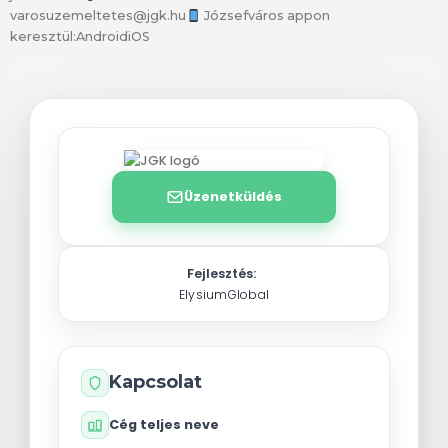
varosuzemeltetes@jgk.hu
Józsefváros appon
keresztül:AndroidiOS
Üzenetküldés
Fejlesztés:
ElysiumGlobal
Kapcsolat
Cég teljes neve