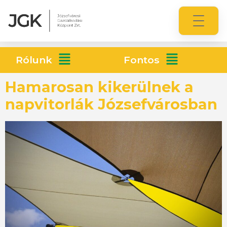
Rólunk
Fontos
Hamarosan kikerülnek a
napvitorlák Józsefvárosban