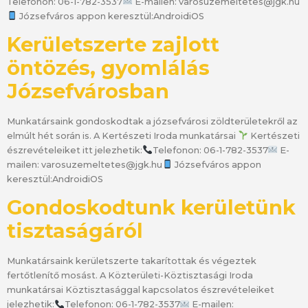
Telefonon: 06-1-782-3537
E-mailen: varosuzemeltetes@jgk.hu
Józsefváros appon keresztül:AndroidiOS
Kerületszerte zajlott
öntözés, gyomlálás
Józsefvárosban
Munkatársaink gondoskodtak a józsefvárosi zöldterületekről az
elmúlt hét során is. A Kertészeti Iroda munkatársai
Kertészeti
észrevételeiket itt jelezhetik:
Telefonon: 06-1-782-3537
E-
mailen: varosuzemeltetes@jgk.hu
Józsefváros appon
keresztül:AndroidiOS
Gondoskodtunk kerületünk
tisztaságáról
Munkatársaink kerületszerte takarítottak és végeztek
fertőtlenítő mosást. A Közterületi-Köztisztasági Iroda
munkatársai Köztisztasággal kapcsolatos észrevételeiket
jelezhetik:
Telefonon: 06-1-782-3537
E-mailen: