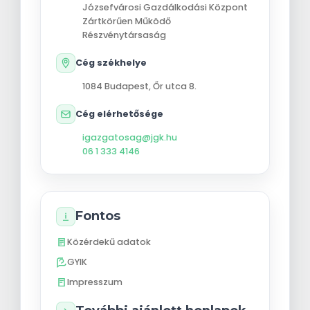
Józsefvárosi Gazdálkodási Központ
Zártkörűen Működő
Részvénytársaság
Cég székhelye
1084
Budapest
,
Őr utca 8.
Cég elérhetősége
igazgatosag@jgk.hu
06 1 333 4146
Fontos
Közérdekű adatok
GYIK
Impresszum