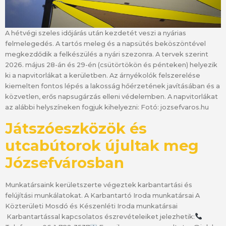
A hétvégi szeles időjárás után kezdetét veszi a nyárias
felmelegedés. A tartós meleg és a napsütés beköszöntével
megkezdődik a felkészülés a nyári szezonra. A tervek szerint
2026. május 28-án és 29-én (csütörtökön és pénteken) helyezik
ki a napvitorlákat a kerületben. Az árnyékolók felszerelése
kiemelten fontos lépés a lakosság hőérzetének javításában és a
közvetlen, erős napsugárzás elleni védelemben. A napvitorlákat
az alábbi helyszíneken fogjuk kihelyezni: Fotó: jozsefvaros.hu
Játszóeszközök és
utcabútorok újultak meg
Józsefvárosban
Munkatársaink kerületszerte végeztek karbantartási és
felújítási munkálatokat. A Karbantartó Iroda munkatársai A
Közterületi Mosdó és Készenléti Iroda munkatársai
Karbantartással kapcsolatos észrevételeiket jelezhetik: