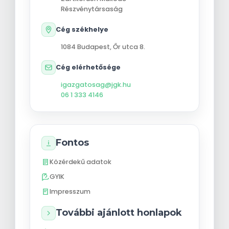
Részvénytársaság
Cég székhelye
1084
Budapest
,
Őr utca 8.
Cég elérhetősége
igazgatosag@jgk.hu
06 1 333 4146
Fontos
Közérdekű adatok
GYIK
Impresszum
További ajánlott honlapok