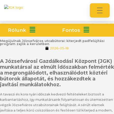
Rólunk
Fontos
Megújulnak Józsefváros utcabútorai: kiterjedt padfelújítási
program zajlik a kerületben
2026-05-18
A Józsefvárosi Gazdálkodási Központ (JGK)
munkatársai az elmúlt időszakban felmérték
a megrongálódott, elhasználódott köztéri
bútorok állapotát, és hozzákezdtek a
javítási munkálatokhoz.
A tavaszi és kora nyári időszak kedvező feltételeket biztosít a
karbantartáshoz, így munkatársaink folyamatosan és ütemezetten
végzik Józsefváros utcabútorainak felújítását. A sérült elemek
javítása a teljes körű csiszoláson és festésen túl kiterjed a modern,