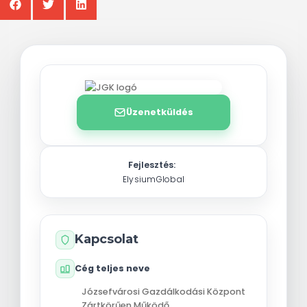
Üzenetküldés
Fejlesztés:
ElysiumGlobal
Kapcsolat
Cég teljes neve
Józsefvárosi Gazdálkodási Központ
Zártkörűen Működő