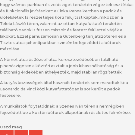
hogy számos parkban és zöldsziget területén végeztek esztétikai
és funkcionális javításokat: a Cinka Panna kertben a padok és
ülőfelületek fa részei teljes körű felújítást kaptak, miközben a
Teleki László téren, valamint az ottani kutyafuttató területén
található padok is frissen csiszolt és festett felülettel várják a
lakókat. Ezzel párhuzamosan a Gutenberg téri játszótéren és a
Tisztes utcai pihenőparkban szintén befejeződött a bútorok
mázolása.
A Német utca és József utca kereszteződésében található
pihenőszigeten a köztéri asztalt a jobb kihasználhatóság és a
biztonság érdekében áthelyezték, majd stabilan rögzítették.
A kutyás közösségek által használt területek sem maradtak ki: a
Leonardo da Vinci közi kutyafuttatóban is sor került a padok
festésére.
A munkálatok folytatódnak: a Szenes Iván téren a nemrégiben
fejeződött be a köztéri bútorok állapotának részletes felmérése.
Oszd meg