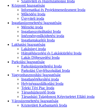
Számviteli és Házelszámolási Iroda
Központi Igazgatóság
Informatikai és Projektmenedzsment Iroda
Működési Iroda
Ügyviteli iroda
Ingatlanüzemeltetési Igazgatóság
Mérnöki iroda
Ingatlanszolgáltatási Iroda
Intézményműködtetési iroda
Ingatlantakarítói Iroda
Lakhatási Igazgatóság
Lakásügyi iroda
Hátralékkezelési és Lakáskiürítési Iroda
Lakás Díjbeszedési Iroda
Parkolási Igazgatóság
Parkolásüzemeltetési Iroda
Parkolási Ügyfélszolgálati Iroda
Vagyonhasznosítási Igazgatóság
Ingatlanértékesítési iroda
Helyiséggazdálkodási Iroda
Teleki Téri Piac Iroda
Társasházkezelő Iroda
Társasházi Tulajdonosi Képviseletet Ellátó iroda
Városüzemeltetési Igazgatóság
Közterületi Karbantartói Iroda