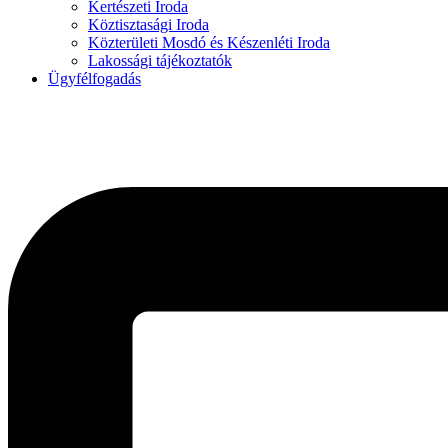
Kertészeti Iroda
Köztisztasági Iroda
Közterületi Mosdó és Készenléti Iroda
Lakossági tájékoztatók
Ügyfélfogadás