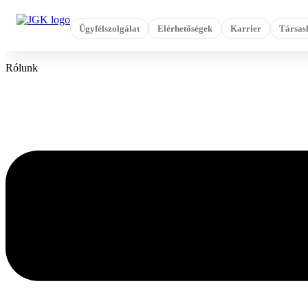
Ugrás
a
Ügyfélszolgálat
Elérhetőségek
Karrier
Társas
tartalomhoz
Rólunk
Flyout
Menu