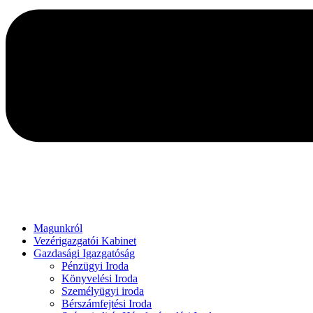
Magunkról
Vezérigazgatói Kabinet
Gazdasági Igazgatóság
Pénzügyi Iroda
Könyvelési Iroda
Személyügyi iroda
Bérszámfejtési Iroda