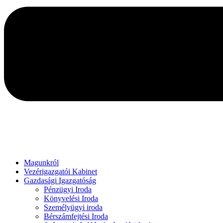
Magunkról
Vezérigazgatói Kabinet
Gazdasági Igazgatóság
Pénzügyi Iroda
Könyvelési Iroda
Személyügyi iroda
Bérszámfejtési Iroda