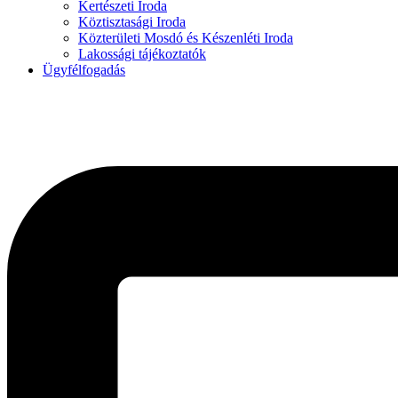
Kertészeti Iroda
Köztisztasági Iroda
Közterületi Mosdó és Készenléti Iroda
Lakossági tájékoztatók
Ügyfélfogadás