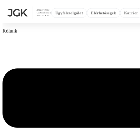
Ugrás
a
Ügyfélszolgálat
Elérhetőségek
Karrier
tartalomhoz
Rólunk
Flyout
Menu