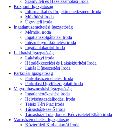
Számviteli és Házelszámolási Iroda
Központi Igazgatóság
Informatikai és Projektmenedzsment Iroda
Működési Iroda
Ügyviteli iroda
Ingatlanüzemeltetési Igazgatóság
Mérnöki iroda
Ingatlanszolgáltatási Iroda
Intézményműködtetési iroda
Ingatlantakarítói Iroda
Lakhatási Igazgatóság
Lakásügyi iroda
Hátralékkezelési és Lakáskiürítési Iroda
Lakás Díjbeszedési Iroda
Parkolási Igazgatóság
Parkolásüzemeltetési Iroda
Parkolási Ügyfélszolgálati Iroda
Vagyonhasznosítási Igazgatóság
Ingatlanértékesítési iroda
Helyiséggazdálkodási Iroda
Teleki Téri Piac Iroda
Társasházkezelő Iroda
Társasházi Tulajdonosi Képviseletet Ellátó iroda
Városüzemeltetési Igazgatóság
Közterületi Karbantartói Iroda