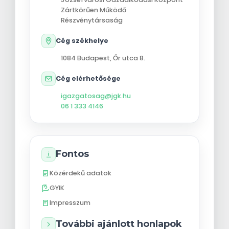
Zártkörűen Működő
Részvénytársaság
Cég székhelye
1084
Budapest
,
Őr utca 8.
Cég elérhetősége
igazgatosag@jgk.hu
06 1 333 4146
Fontos
Közérdekű adatok
GYIK
Impresszum
További ajánlott honlapok