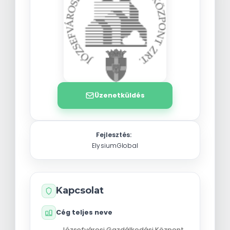
Üzenetküldés
Fejlesztés:
ElysiumGlobal
Kapcsolat
Cég teljes neve
Józsefvárosi Gazdálkodási Központ