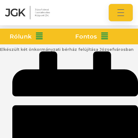
Rólunk
Fontos
Elkészült két önkormányzati bérház felújítása Józsefvárosban