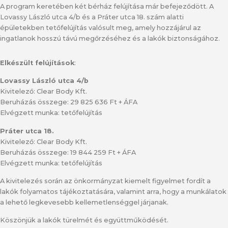
A program keretében két bérház felújítása már befejeződött. A
Lovassy László utca 4/b és a Práter utca 18. szám alatti
épületekben tetőfelújítás valósult meg, amely hozzájárul az
ingatlanok hosszú távú megőrzéséhez és a lakók biztonságához.
Elkészült felújítások
:
Lovassy László utca 4/b
Kivitelező: Clear Body Kft.
Beruházás összege: 29 825 636 Ft + ÁFA
Elvégzett munka: tetőfelújítás
Práter utca 18.
Kivitelező: Clear Body Kft.
Beruházás összege: 19 844 259 Ft + ÁFA
Elvégzett munka: tetőfelújítás
A kivitelezés során az önkormányzat kiemelt figyelmet fordít a
lakók folyamatos tájékoztatására, valamint arra, hogy a munkálatok
a lehető legkevesebb kellemetlenséggel járjanak.
Köszönjük a lakók türelmét és együttműködését.