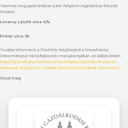
Tekintse meg galériánkban a két felújított ingatlanban készült
fotókat
Lovassy László utca 4/b.
Práter utca 18.
További információ a 13 bérház felújításáról a Józsefvárosi
Önkormányzat Városfejlesztés menüpontjában, az alábbi linken:
https://jozsefvaros.hu/otthon/varosfejlesztes/onkormanyzati-
berhazak-felujitasa-iv-7-darab-berhaz-felujitasanak-tervezese/
Oszd meg