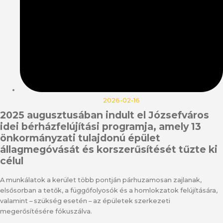
2026-02-16
2025 augusztusában indult el Józsefváros
idei bérházfelújítási programja, amely 13
önkormányzati tulajdonú épület
állagmegóvását és korszerűsítését tűzte ki
célul
A munkálatok a kerület több pontján párhuzamosan zajlanak,
elsősorban a tetők, a függőfolyosók és a homlokzatok felújítására,
valamint – szükség esetén – az épületek szerkezeti
megerősítésére fókuszálva.