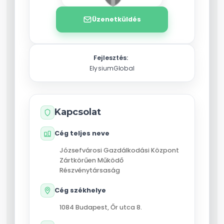
Üzenetküldés
Fejlesztés:
ElysiumGlobal
Kapcsolat
Cég teljes neve
Józsefvárosi Gazdálkodási Központ
Zártkörűen Működő
Részvénytársaság
Cég székhelye
1084
Budapest
,
Őr utca 8.