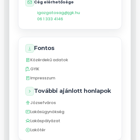
Cég elérhetősége
igazgatosag@jgk.hu
06 1 333 4146
Fontos
Közérdekű adatok
GYIK
Impresszum
További ajánlott honlapok
Józsefváros
Lakásügynökség
Lakáspályázat
Lakótér