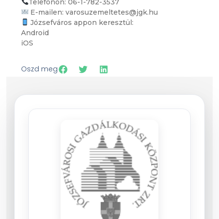
Telefonon: 06-1-782-3537
E-mailen: varosuzemeltetes@jgk.hu
Józsefváros appon keresztül:
Android
iOS
Oszd meg