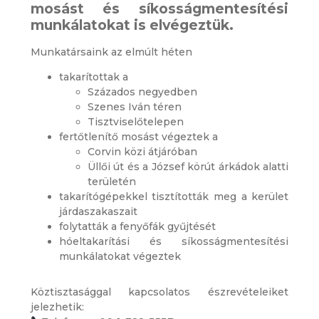
mosást és síkosságmentesítési
munkálatokat is elvégeztük.
Munkatársaink az elmúlt héten
takarítottak a
Százados negyedben
Szenes Iván téren
Tisztviselőtelepen
fertőtlenítő mosást végeztek a
Corvin közi átjáróban
Üllői út és a József körút árkádok alatti
területén
takarítógépekkel tisztították meg a kerület
járdaszakaszait
folytatták a fenyőfák gyűjtését
hóeltakarítási és síkosságmentesítési
munkálatokat végeztek
Köztisztasággal kapcsolatos észrevételeiket
jelezhetik: