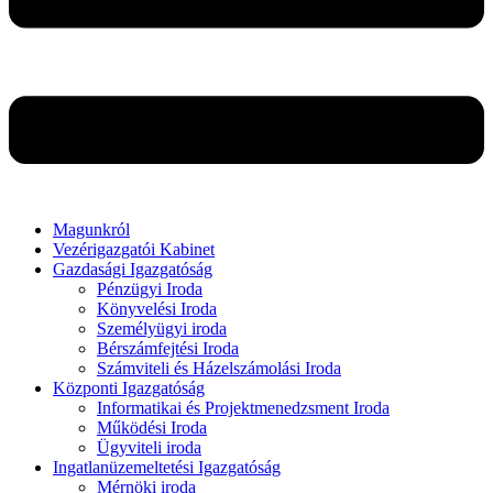
Magunkról
Vezérigazgatói Kabinet
Gazdasági Igazgatóság
Pénzügyi Iroda
Könyvelési Iroda
Személyügyi iroda
Bérszámfejtési Iroda
Számviteli és Házelszámolási Iroda
Központi Igazgatóság
Informatikai és Projektmenedzsment Iroda
Működési Iroda
Ügyviteli iroda
Ingatlanüzemeltetési Igazgatóság
Mérnöki iroda