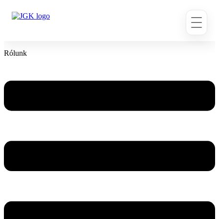
Ugrás
a
tartalomhoz
Rólunk
Flyout
Menu