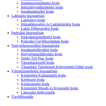
Ingatlanszolgáltatási Iroda
Intézményműködtetési iroda
Ingatlantakarítói Iroda
Lakhatási Igazgatóság
Lakásügyi iroda
Hátralékkezelési és Lakáskiürítési Iroda
Lakás Díjbeszedési Iroda
Parkolási Igazgatóság
Parkolásüzemeltetési Iroda
Parkolási Ügyfélszolgálati Iroda
Vagyonhasznosítási Igazgatóság
Ingatlanértékesítési iroda
Helyiséggazdálkodási Iroda
Teleki Téri Piac Iroda
Társasházkezelő Iroda
Társasházi Tulajdonosi Képviseletet Ellátó iroda
Városüzemeltetési Igazgatóság
Közterületi Karbantartói Iroda
Kertészeti Iroda
Köztisztasági Iroda
Közterületi Mosdó és Készenléti Iroda
Lakossági tájékoztatók
Ügyfélfogadás