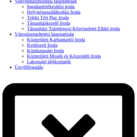
Vagyonhasznosítási Igazgatóság
Ingatlanértékesítési iroda
Helyiséggazdálkodási Iroda
Teleki Téri Piac Iroda
Társasházkezelő Iroda
Társasházi Tulajdonosi Képviseletet Ellátó iroda
Városüzemeltetési Igazgatóság
Közterületi Karbantartói Iroda
Kertészeti Iroda
Köztisztasági Iroda
Közterületi Mosdó és Készenléti Iroda
Lakossági tájékoztatók
Ügyfélfogadás