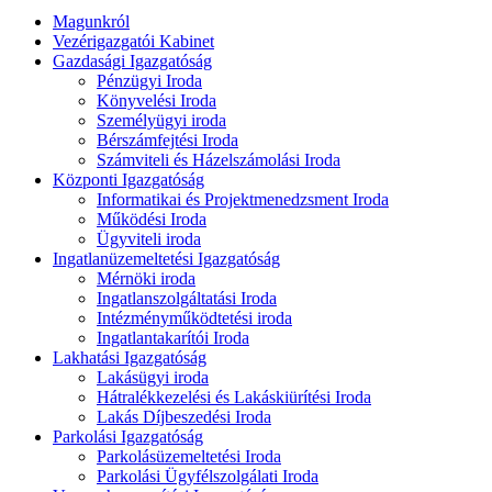
Magunkról
Vezérigazgatói Kabinet
Gazdasági Igazgatóság
Pénzügyi Iroda
Könyvelési Iroda
Személyügyi iroda
Bérszámfejtési Iroda
Számviteli és Házelszámolási Iroda
Központi Igazgatóság
Informatikai és Projektmenedzsment Iroda
Működési Iroda
Ügyviteli iroda
Ingatlanüzemeltetési Igazgatóság
Mérnöki iroda
Ingatlanszolgáltatási Iroda
Intézményműködtetési iroda
Ingatlantakarítói Iroda
Lakhatási Igazgatóság
Lakásügyi iroda
Hátralékkezelési és Lakáskiürítési Iroda
Lakás Díjbeszedési Iroda
Parkolási Igazgatóság
Parkolásüzemeltetési Iroda
Parkolási Ügyfélszolgálati Iroda