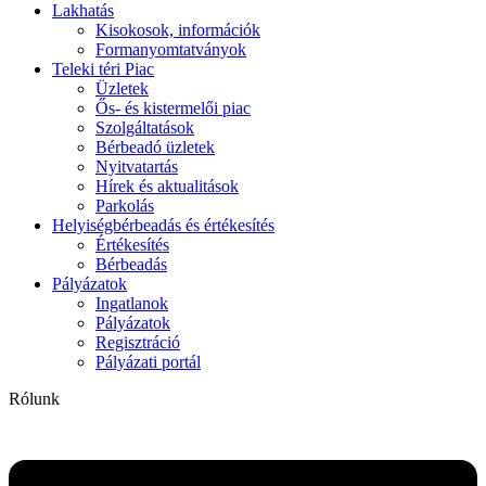
Lakhatás
Kisokosok, információk
Formanyomtatványok
Teleki téri Piac
Üzletek
Ős- és kistermelői piac
Szolgáltatások
Bérbeadó üzletek
Nyitvatartás
Hírek és aktualitások
Parkolás
Helyiségbérbeadás és értékesítés
Értékesítés
Bérbeadás
Pályázatok
Ingatlanok
Pályázatok
Regisztráció
Pályázati portál
Rólunk
Flyout
Menu