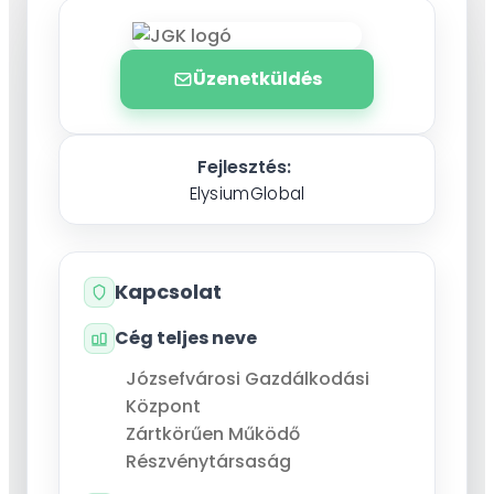
Üzenetküldés
Fejlesztés:
ElysiumGlobal
Kapcsolat
Cég teljes neve
Józsefvárosi Gazdálkodási
Központ
Zártkörűen Működő
Részvénytársaság