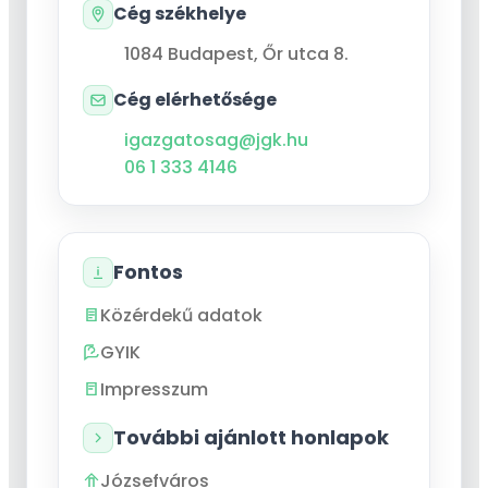
Cég székhelye
1084
Budapest
,
Őr utca 8.
Cég elérhetősége
igazgatosag@jgk.hu
06 1 333 4146
Fontos
Közérdekű adatok
GYIK
Impresszum
További ajánlott honlapok
Józsefváros