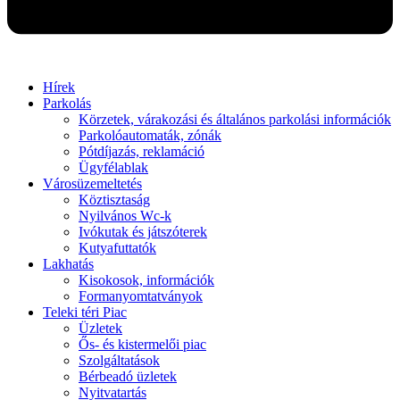
Hírek
Parkolás
Körzetek, várakozási és általános parkolási információk
Parkolóautomaták, zónák
Pótdíjazás, reklamáció
Ügyfélablak
Városüzemeltetés
Köztisztaság
Nyilvános Wc-k
Ivókutak és játszóterek
Kutyafuttatók
Lakhatás
Kisokosok, információk
Formanyomtatványok
Teleki téri Piac
Üzletek
Ős- és kistermelői piac
Szolgáltatások
Bérbeadó üzletek
Nyitvatartás