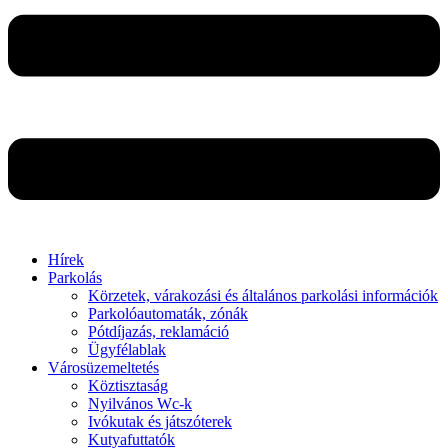
Hírek
Parkolás
Körzetek, várakozási és általános parkolási információk
Parkolóautomaták, zónák
Pótdíjazás, reklamáció
Ügyfélablak
Városüzemeltetés
Köztisztaság
Nyilvános Wc-k
Ivókutak és játszóterek
Kutyafuttatók