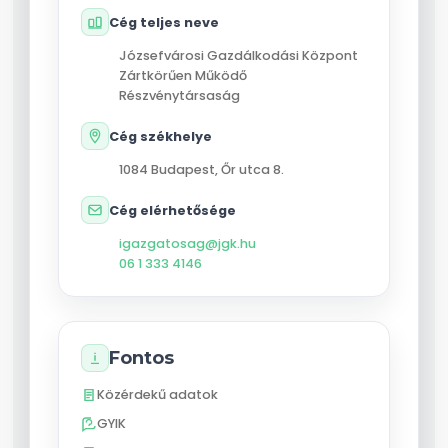
Cég teljes neve
Józsefvárosi Gazdálkodási Központ
Zártkörűen Működő
Részvénytársaság
Cég székhelye
1084
Budapest
,
Őr utca 8.
Cég elérhetősége
igazgatosag@jgk.hu
06 1 333 4146
Fontos
Közérdekű adatok
GYIK