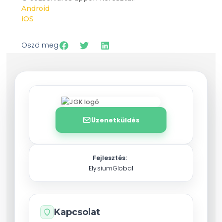
Android
iOS
Oszd meg
Üzenetküldés
Fejlesztés:
ElysiumGlobal
Kapcsolat