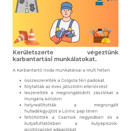
Kerületszerte végeztünk
karbantartási munkálatokat.
A Karbantartó Iroda munkatársai a múlt héten
összeszerelték a Golgota téri padokat
folytatták az éves játszótéri ellenőrzést
leszerelték a megrongálódott zászlókat a
Hungária körúton
helyreállították a megrongált
hulladékgyűjtőt a Lőrinc pap téren
feltöltötték a Csarnok negyedben és a
kutyafuttatókban a kutyapiszok-
gyűjtőzacskó adagolókat