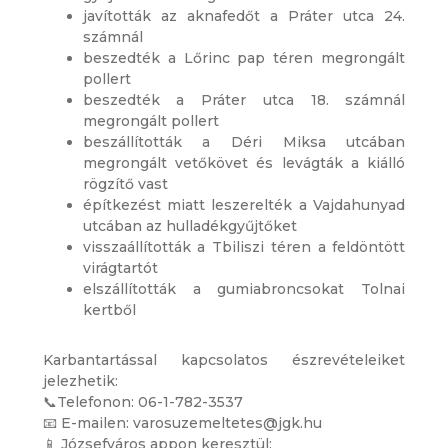
javították az aknafedőt a Práter utca 24.
számnál
beszedték a Lőrinc pap téren megrongált
pollert
beszedték a Práter utca 18. számnál
megrongált pollert
beszállították a Déri Miksa utcában
megrongált vetőkövet és levágták a kiálló
rögzítő vast
építkezést miatt leszerelték a Vajdahunyad
utcában az hulladékgyűjtőket
visszaállították a Tbiliszi téren a feldöntött
virágtartót
elszállították a gumiabroncsokat Tolnai
kertből
Karbantartással kapcsolatos észrevételeiket
jelezhetik:
📞Telefonon: 06-1-782-3537
📧 E-mailen: varosuzemeltetes@jgk.hu
📱 Józsefváros appon keresztül: