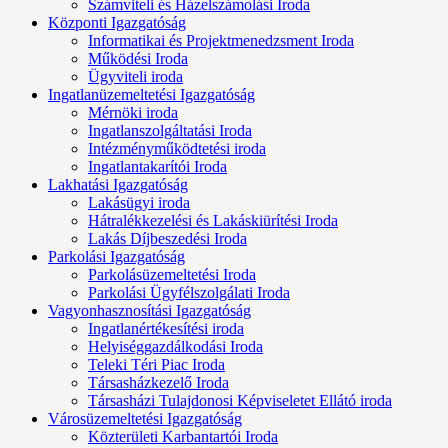
Számviteli és Házelszámolási Iroda
Központi Igazgatóság
Informatikai és Projektmenedzsment Iroda
Működési Iroda
Ügyviteli iroda
Ingatlanüzemeltetési Igazgatóság
Mérnöki iroda
Ingatlanszolgáltatási Iroda
Intézményműködtetési iroda
Ingatlantakarítói Iroda
Lakhatási Igazgatóság
Lakásügyi iroda
Hátralékkezelési és Lakáskiürítési Iroda
Lakás Díjbeszedési Iroda
Parkolási Igazgatóság
Parkolásüzemeltetési Iroda
Parkolási Ügyfélszolgálati Iroda
Vagyonhasznosítási Igazgatóság
Ingatlanértékesítési iroda
Helyiséggazdálkodási Iroda
Teleki Téri Piac Iroda
Társasházkezelő Iroda
Társasházi Tulajdonosi Képviseletet Ellátó iroda
Városüzemeltetési Igazgatóság
Közterületi Karbantartói Iroda