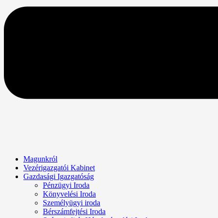
Magunkról
Vezérigazgatói Kabinet
Gazdasági Igazgatóság
Pénzügyi Iroda
Könyvelési Iroda
Személyügyi iroda
Bérszámfejtési Iroda