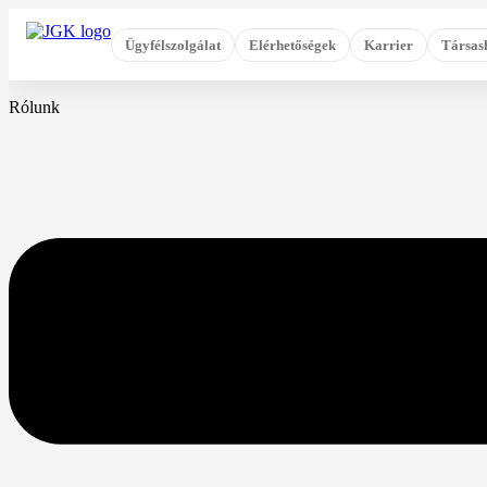
Ugrás
a
Ügyfélszolgálat
Elérhetőségek
Karrier
Társas
tartalomhoz
Rólunk
Flyout
Menu