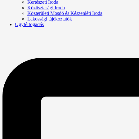
Kertészeti Iroda
Köztisztasági Iroda
Közterületi Mosdó és Készenléti Iroda
Lakossági tájékoztatók
Ügyfélfogadás