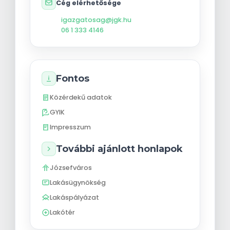
Cég elérhetősége
igazgatosag@jgk.hu
06 1 333 4146
Fontos
Közérdekű adatok
GYIK
Impresszum
További ajánlott honlapok
Józsefváros
Lakásügynökség
Lakáspályázat
Lakótér