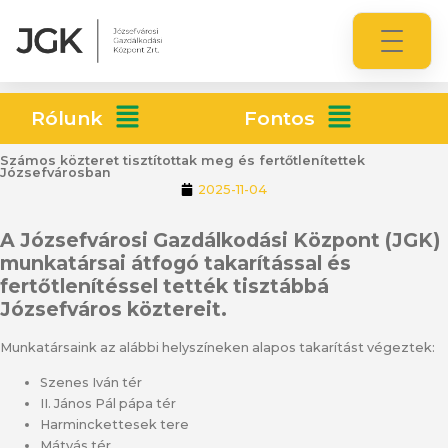
Rólunk
Fontos
Számos közteret tisztítottak meg és fertőtlenítettek
Józsefvárosban
2025-11-04
A Józsefvárosi Gazdálkodási Központ (JGK)
munkatársai átfogó takarítással és
fertőtlenítéssel tették tisztábbá
Józsefváros köztereit.
Munkatársaink az alábbi helyszíneken alapos takarítást végeztek:
Szenes Iván tér
II. János Pál pápa tér
Harminckettesek tere
Mátyás tér