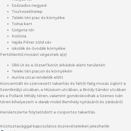
Százados negyed
Tisztviselőtelep
Teleki téri piac és környéke
Tolnai kert
Golgota tér
Kolónia
Vajda Péter zöld sáv
iskolák és óvodák környéke
Fertőtlenítő mosást végeztek a(z)
Üllői út és a József körút árkádok alatti területén
Teleki téri piacon és környékén
Auróra utcai rendelők előtt
Koncentrált és szervezett takarítás és faltól-falig mosás zajlott a
Szentkirályi utcában, a Múzeum utcában, a Bródy Sándor utcában
és a Pollack Mihály téren, valamint gondoskodtak a Szenes Iván
téren kihelyezett 4 darab mobil illemhely nyitásáról és zárásáról.
Kerületszerte folytatódott a csoportos takarítás.
Köztisztasággal kapcsolatos észrevételeiket jelezhetik: