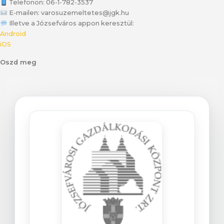
Telefonon: 06-1-782-3537
E-mailen: varosuzemeltetes@jgk.hu
Illetve a Józsefváros appon keresztül:
Android
iOS
Oszd meg