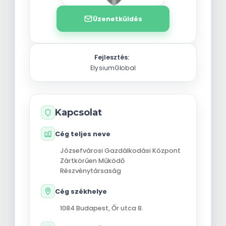
Üzenetküldés
Fejlesztés:
ElysiumGlobal
Kapcsolat
Cég teljes neve
Józsefvárosi Gazdálkodási Központ
Zártkörűen Működő
Részvénytársaság
Cég székhelye
1084
Budapest
,
Őr utca 8.