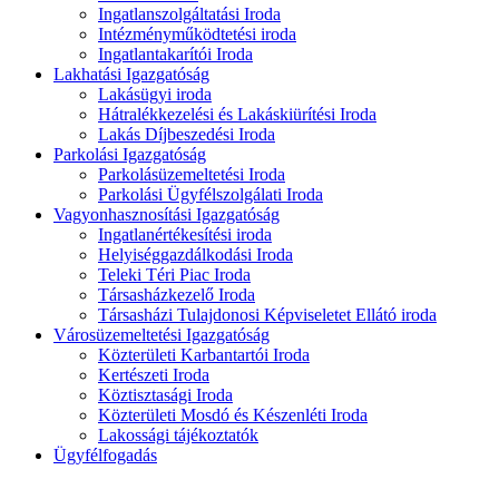
Ingatlanszolgáltatási Iroda
Intézményműködtetési iroda
Ingatlantakarítói Iroda
Lakhatási Igazgatóság
Lakásügyi iroda
Hátralékkezelési és Lakáskiürítési Iroda
Lakás Díjbeszedési Iroda
Parkolási Igazgatóság
Parkolásüzemeltetési Iroda
Parkolási Ügyfélszolgálati Iroda
Vagyonhasznosítási Igazgatóság
Ingatlanértékesítési iroda
Helyiséggazdálkodási Iroda
Teleki Téri Piac Iroda
Társasházkezelő Iroda
Társasházi Tulajdonosi Képviseletet Ellátó iroda
Városüzemeltetési Igazgatóság
Közterületi Karbantartói Iroda
Kertészeti Iroda
Köztisztasági Iroda
Közterületi Mosdó és Készenléti Iroda
Lakossági tájékoztatók
Ügyfélfogadás