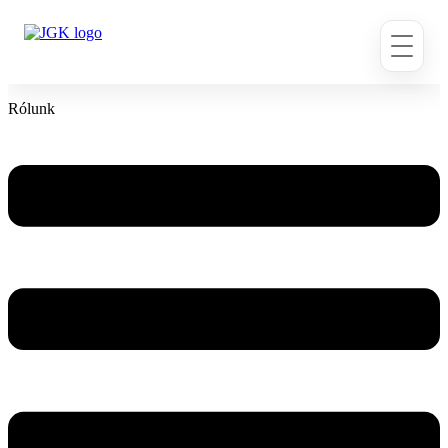
Ugrás
a
tartalomhoz
Rólunk
Flyout
Menu