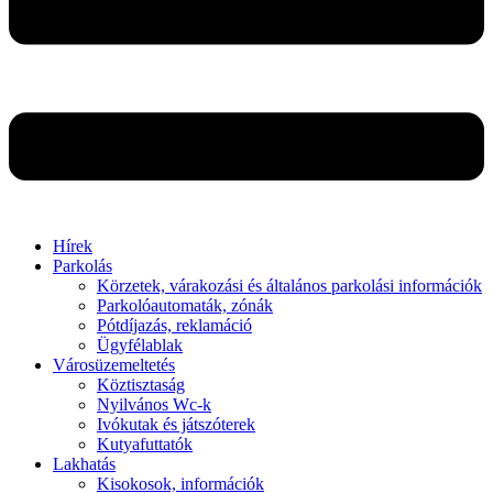
Hírek
Parkolás
Körzetek, várakozási és általános parkolási információk
Parkolóautomaták, zónák
Pótdíjazás, reklamáció
Ügyfélablak
Városüzemeltetés
Köztisztaság
Nyilvános Wc-k
Ivókutak és játszóterek
Kutyafuttatók
Lakhatás
Kisokosok, információk