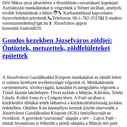
Déri Miksa utcai játszótéren a fészekhinta csavartakaró kupakjait.
Aszfaltozási munkálatokat is végeztünk a Német utcában, amelyek
tovább folytatódnak a héten.🧑‍🔧 Karbantartással kapcsolatos
észrevételeiket jelezhetik:📞Telefonon: 06-1-782-3537📧 E-mailen:
varosuzemeltetes@jgk.hu📱 Józsefváros appon
keresztül:AndroidiOS
Gondos kezekben Józsefváros zöldjei:
Öntöztek, metszettek, zöldfelületeket
építettek
A Józsefvárosi Gazdálkodási Központ munkatársai az elmúlt héten
is számos kertészeti tevékenységet végeztek el. Munkatársaink
cserjemetszést, sövényvágást, kaszálást és lomgyűjtést végeztek a
Tömő-Jázmin lakótelepen. Füvet nyírtak a Mátyás, Kálvária, Teleki
László, Koltói Anna és a Golgota téren. A Futó utcában a
közlekedési táblákat tették láthatóvá a közlekedésbiztonság javítása
érdekében. Október 8-án ünnepélyes keretek között elnevezték a
Józsefvárosi Gazdálkodási Központ (JGK) öntözőkocsiját az
óvodások. A gyerekek“szavazatai” alapján a név – Lajcsi Pajti –
immár hivatalosan is felkerült a jármű oldalára a Mátyás téri park