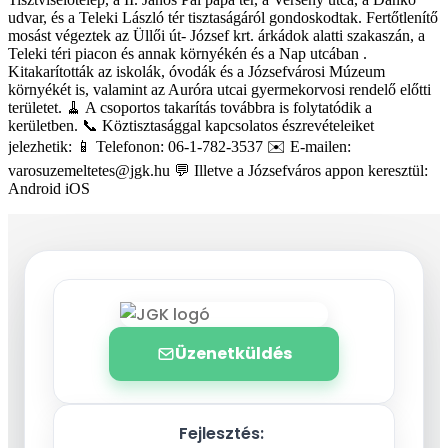
udvar, és a Teleki László tér tisztaságáról gondoskodtak. Fertőtlenítő
mosást végeztek az Üllői út- József krt. árkádok alatti szakaszán, a
Teleki téri piacon és annak környékén és a Nap utcában .
Kitakarították az iskolák, óvodák és a Józsefvárosi Múzeum
környékét is, valamint az Auróra utcai gyermekorvosi rendelő előtti
területet. 🧹 A csoportos takarítás továbbra is folytatódik a
kerületben. 📞 Köztisztasággal kapcsolatos észrevételeiket
jelezhetik: 📱 Telefonon: 06-1-782-3537 ✉️ E-mailen:
varosuzemeltetes@jgk.hu 💬 Illetve a Józsefváros appon keresztül:
Android iOS
Üzenetküldés
Fejlesztés: