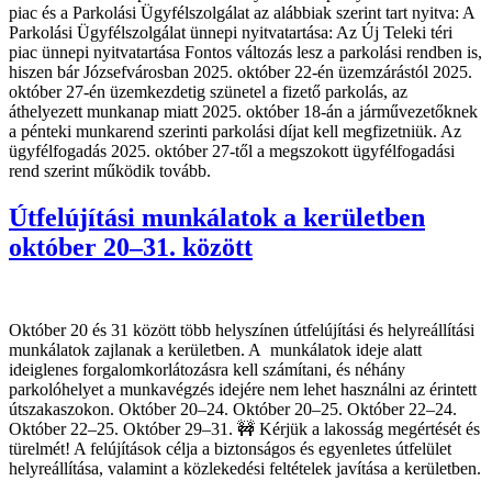
piac és a Parkolási Ügyfélszolgálat az alábbiak szerint tart nyitva: A
Parkolási Ügyfélszolgálat ünnepi nyitvatartása: Az Új Teleki téri
piac ünnepi nyitvatartása Fontos változás lesz a parkolási rendben is,
hiszen bár Józsefvárosban 2025. október 22-én üzemzárástól 2025.
október 27-én üzemkezdetig szünetel a fizető parkolás, az
áthelyezett munkanap miatt 2025. október 18-án a járművezetőknek
a pénteki munkarend szerinti parkolási díjat kell megfizetniük. Az
ügyfélfogadás 2025. október 27-től a megszokott ügyfélfogadási
rend szerint működik tovább.
Útfelújítási munkálatok a kerületben
október 20–31. között
Október 20 és 31 között több helyszínen útfelújítási és helyreállítási
munkálatok zajlanak a kerületben. A munkálatok ideje alatt
ideiglenes forgalomkorlátozásra kell számítani, és néhány
parkolóhelyet a munkavégzés idejére nem lehet használni az érintett
útszakaszokon. Október 20–24. Október 20–25. Október 22–24.
Október 22–25. Október 29–31. 🚧 Kérjük a lakosság megértését és
türelmét! A felújítások célja a biztonságos és egyenletes útfelület
helyreállítása, valamint a közlekedési feltételek javítása a kerületben.