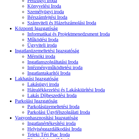
Pénzügyi Iroda
Könyvelési Iroda
Személyügyi iroda
Bérszámfejtési Iroda
Számviteli és Házelszámolási Iroda
Központi Igazgatóság
Informatikai és Projektmenedzsment Iroda
Működési Iroda
Ügyviteli iroda
Ingatlanüzemeltetési Igazgatóság
Mérnöki iroda
Ingatlanszolgáltatási Iroda
Intézményműködtetési iroda
Ingatlantakarítói Iroda
Lakhatási Igazgatóság
Lakásügyi iroda
Hátralékkezelési és Lakáskiürítési Iroda
Lakás Díjbeszedési Iroda
Parkolási Igazgatóság
Parkolásüzemeltetési Iroda
Parkolási Ügyfélszolgálati Iroda
Vagyonhasznosítási Igazgatóság
Ingatlanértékesítési iroda
Helyiséggazdálkodási Iroda
Teleki Téri Piac Iroda