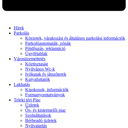
Hírek
Parkolás
Körzetek, várakozási és általános parkolási információk
Parkolóautomaták, zónák
Pótdíjazás, reklamáció
Ügyfélablak
Városüzemeltetés
Köztisztaság
Nyilvános Wc-k
Ivókutak és játszóterek
Kutyafuttatók
Lakhatás
Kisokosok, információk
Formanyomtatványok
Teleki téri Piac
Üzletek
Ős- és kistermelői piac
Szolgáltatások
Bérbeadó üzletek
Nyitvatartás