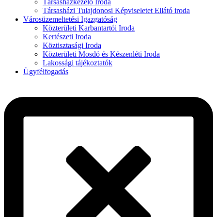
Társasházkezelő Iroda
Társasházi Tulajdonosi Képviseletet Ellátó iroda
Városüzemeltetési Igazgatóság
Közterületi Karbantartói Iroda
Kertészeti Iroda
Köztisztasági Iroda
Közterületi Mosdó és Készenléti Iroda
Lakossági tájékoztatók
Ügyfélfogadás