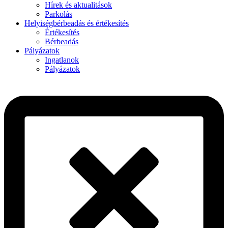
Hírek és aktualitások
Parkolás
Helyiségbérbeadás és értékesítés
Értékesítés
Bérbeadás
Pályázatok
Ingatlanok
Pályázatok