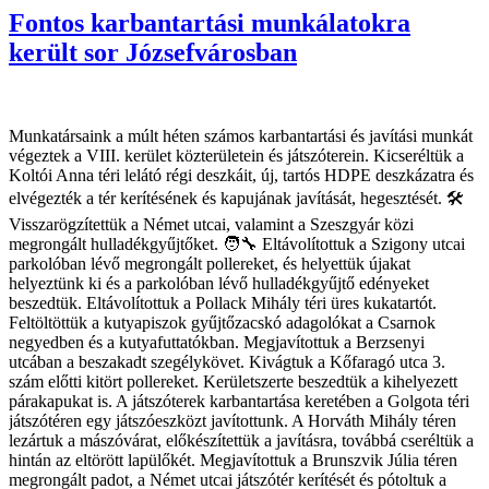
Fontos karbantartási munkálatokra
került sor Józsefvárosban
Munkatársaink a múlt héten számos karbantartási és javítási munkát
végeztek a VIII. kerület közterületein és játszóterein. Kicseréltük a
Koltói Anna téri lelátó régi deszkáit, új, tartós HDPE deszkázatra és
elvégezték a tér kerítésének és kapujának javítását, hegesztését. 🛠️
Visszarögzítettük a Német utcai, valamint a Szeszgyár közi
megrongált hulladékgyűjtőket. 🧑‍🔧 Eltávolítottuk a Szigony utcai
parkolóban lévő megrongált pollereket, és helyettük újakat
helyeztünk ki és a parkolóban lévő hulladékgyűjtő edényeket
beszedtük. Eltávolítottuk a Pollack Mihály téri üres kukatartót.
Feltöltöttük a kutyapiszok gyűjtőzacskó adagolókat a Csarnok
negyedben és a kutyafuttatókban. Megjavítottuk a Berzsenyi
utcában a beszakadt szegélykövet. Kivágtuk a Kőfaragó utca 3.
szám előtti kitört pollereket. Kerületszerte beszedtük a kihelyezett
párakapukat is. A játszóterek karbantartása keretében a Golgota téri
játszótéren egy játszóeszközt javítottunk. A Horváth Mihály téren
lezártuk a mászóvárat, előkészítettük a javításra, továbbá cseréltük a
hintán az eltörött lapülőkét. Megjavítottuk a Brunszvik Júlia téren
megrongált padot, a Német utcai játszótér kerítését és pótoltuk a