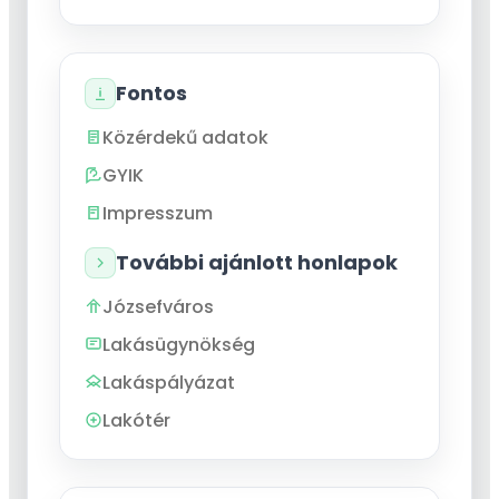
Fontos
Közérdekű adatok
GYIK
Impresszum
További ajánlott honlapok
Józsefváros
Lakásügynökség
Lakáspályázat
Lakótér