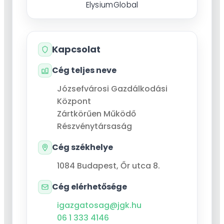
ElysiumGlobal
Kapcsolat
Cég teljes neve
Józsefvárosi Gazdálkodási
Központ
Zártkörűen Működő
Részvénytársaság
Cég székhelye
1084
Budapest
,
Őr utca 8.
Cég elérhetősége
igazgatosag@jgk.hu
06 1 333 4146