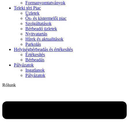
Formanyomtatványok
Teleki téri Piac
Üzletek
Ős- és kistermelői piac
Szolgáltatások
Bérbeadó üzletek
Nyitvatartás
Hírek és aktualitások
Parkolás
Helyiségbérbeadás és értékesítés
Értékesítés
Bérbeadás
Pályázatok
Ingatlanok
Pályázatok
Rólunk
Flyout
Menu