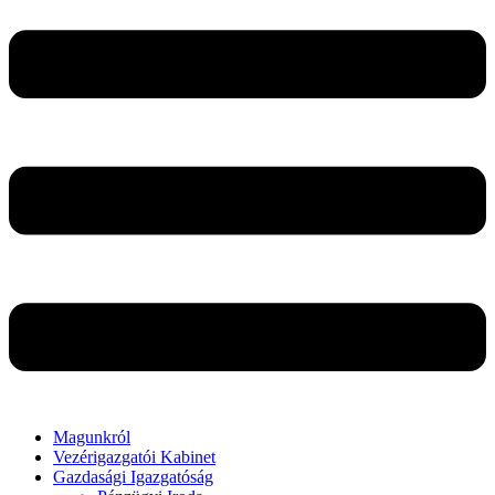
Magunkról
Vezérigazgatói Kabinet
Gazdasági Igazgatóság