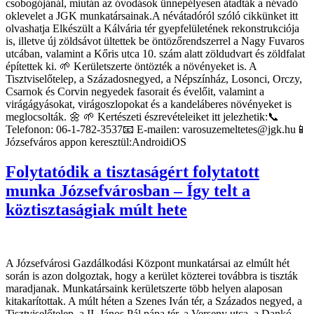
csobogójánál, miután az óvodások ünnepélyesen átadták a névadó
oklevelet a JGK munkatársainak.A névátadóról szóló cikkünket itt
olvashatja Elkészült a Kálvária tér gyepfelületének rekonstrukciója
is, illetve új zöldsávot ültettek be öntözőrendszerrel a Nagy Fuvaros
utcában, valamint a Kőris utca 10. szám alatt zöldudvart és zöldfalat
építettek ki. 🌱 Kerületszerte öntözték a növényeket is. A
Tisztviselőtelep, a Századosnegyed, a Népszínház, Losonci, Orczy,
Csarnok és Corvin negyedek fasorait és évelőit, valamint a
virágágyásokat, virágoszlopokat és a kandeláberes növényeket is
meglocsolták. 🌼 🌱 Kertészeti észrevételeiket itt jelezhetik:📞
Telefonon: 06-1-782-3537📧 E-mailen: varosuzemeltetes@jgk.hu📱
Józsefváros appon keresztül:AndroidiOS
Folytatódik a tisztaságért folytatott
munka Józsefvárosban – Így telt a
köztisztaságiak múlt hete
A Józsefvárosi Gazdálkodási Központ munkatársai az elmúlt hét
során is azon dolgoztak, hogy a kerület közterei továbbra is tiszták
maradjanak. Munkatársaink kerületszerte több helyen alaposan
kitakarítottak. A múlt héten a Szenes Iván tér, a Százados negyed, a
Tisztviselőtelep, a II. János Pál pápa tér, a Verseny utca, a Dankó