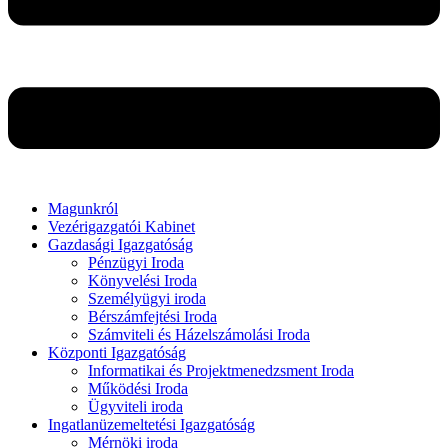
Magunkról
Vezérigazgatói Kabinet
Gazdasági Igazgatóság
Pénzügyi Iroda
Könyvelési Iroda
Személyügyi iroda
Bérszámfejtési Iroda
Számviteli és Házelszámolási Iroda
Központi Igazgatóság
Informatikai és Projektmenedzsment Iroda
Működési Iroda
Ügyviteli iroda
Ingatlanüzemeltetési Igazgatóság
Mérnöki iroda