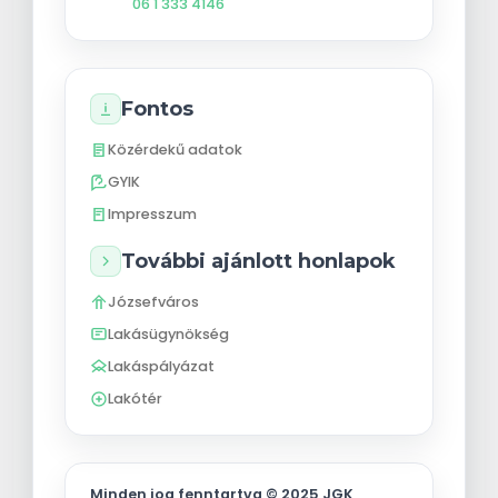
06 1 333 4146
Fontos
Közérdekű adatok
GYIK
Impresszum
További ajánlott honlapok
Józsefváros
Lakásügynökség
Lakáspályázat
Lakótér
Minden jog fenntartva © 2025 JGK