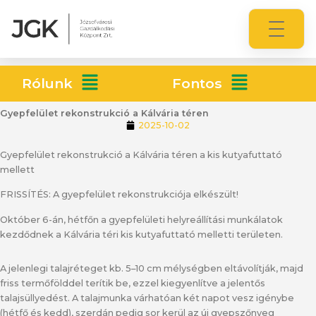
Rólunk
Fontos
Gyepfelület rekonstrukció a Kálvária téren
2025-10-02
Gyepfelület rekonstrukció a Kálvária téren a kis kutyafuttató
mellett
FRISSÍTÉS: A gyepfelület rekonstrukciója elkészült!
Október 6-án, hétfőn a gyepfelületi helyreállítási munkálatok
kezdődnek a Kálvária téri kis kutyafuttató melletti területen.
A jelenlegi talajréteget kb. 5–10 cm mélységben eltávolítják, majd
friss termőfölddel terítik be, ezzel kiegyenlítve a jelentős
talajsüllyedést. A talajmunka várhatóan két napot vesz igénybe
(hétfő és kedd), szerdán pedig sor kerül az új gyepszőnyeg