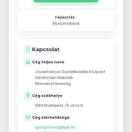
Fejlesztés:
ElysiumGlobal
Kapcsolat
Cég teljes neve
Józsefvárosi Gazdálkodási Központ
Zártkörűen Működő
Részvénytársaság
Cég székhelye
1084
Budapest
,
Őr utca 8.
Cég elérhetősége
igazgatosag@jgk.hu