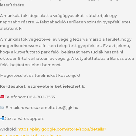
leterítésére.
A munkálatok ideje alatt a virágágyásokat is átültetjük egy
naposabb részre. A felszabaduló területen szintén gyepfelületet
alakítunk ki.
A munkálatok végeztével év végéig lezárva marad a terület, hogy
megerősödhessen a frissen telepített gyepfelület. Ez azt jelenti,
hogy a kutyafuttató park felőli bejáratát nem tudják használni
október 6-tól várhatóan év végéig. A kutyafuttatóba a Baross utca
felőli bejáraton lehet bemenni.
Megértésület és türelmüket köszönjük!
Kérdésüket, észrevételeiket jelezhetik:
Telefonon: 06-1-782-3537
E-mailen: varosuzemeltetes@jgk.hu
Józsefváros appon:
Android:
https://play.google.com/store/apps/details?
id=com.interticket.jozsefvaros