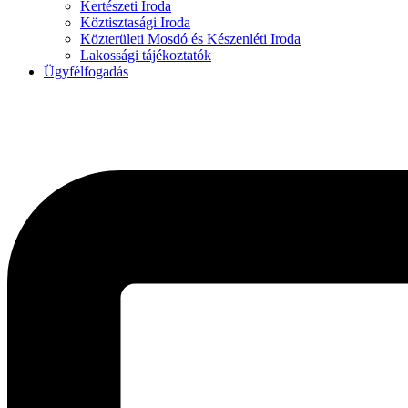
Kertészeti Iroda
Köztisztasági Iroda
Közterületi Mosdó és Készenléti Iroda
Lakossági tájékoztatók
Ügyfélfogadás