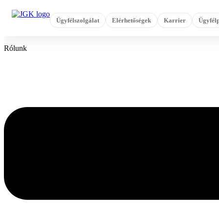
Ugrás
a
Ügyfélszolgálat
Elérhetőségek
Karrier
Ügyfélp
tartalomhoz
Rólunk
Flyout
Menu