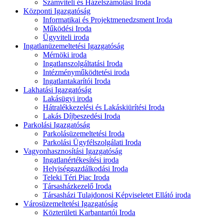
Számviteli és Házelszámolási Iroda
Központi Igazgatóság
Informatikai és Projektmenedzsment Iroda
Működési Iroda
Ügyviteli iroda
Ingatlanüzemeltetési Igazgatóság
Mérnöki iroda
Ingatlanszolgáltatási Iroda
Intézményműködtetési iroda
Ingatlantakarítói Iroda
Lakhatási Igazgatóság
Lakásügyi iroda
Hátralékkezelési és Lakáskiürítési Iroda
Lakás Díjbeszedési Iroda
Parkolási Igazgatóság
Parkolásüzemeltetési Iroda
Parkolási Ügyfélszolgálati Iroda
Vagyonhasznosítási Igazgatóság
Ingatlanértékesítési iroda
Helyiséggazdálkodási Iroda
Teleki Téri Piac Iroda
Társasházkezelő Iroda
Társasházi Tulajdonosi Képviseletet Ellátó iroda
Városüzemeltetési Igazgatóság
Közterületi Karbantartói Iroda