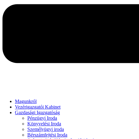
Magunkról
Vezérigazgatói Kabinet
Gazdasági Igazgatóság
Pénzügyi Iroda
Könyvelési Iroda
Személyügyi iroda
Bérszámfejtési Iroda