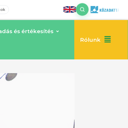
tok
dás és értékesítés
Rólunk