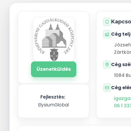
Kapcso
Cég tel
József
Zártkö
Cég szé
Üzenetküldés
1084
B
Cég elé
Fejlesztés:
igazga
ElysiumGlobal
06 1 33