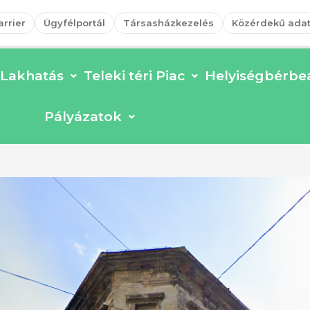
arrier
Ügyfélportál
Társasházkezelés
Közérdekű ada
Lakhatás
Teleki téri Piac
Helyiségbérbea
Pályázatok