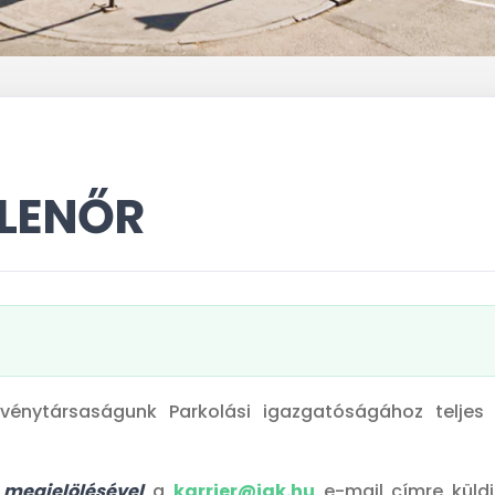
LLENŐR
vénytársaságunk Parkolási igazgatóságához teljes
y megjelölésével
a
karrier@jgk.hu
e-mail címre küld