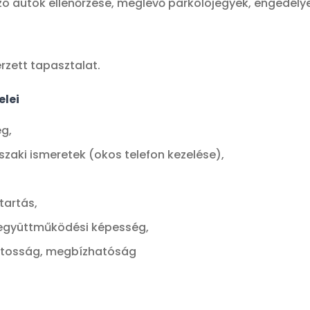
 autók ellenőrzése, meglévő parkolójegyek, engedélye
zett tapasztalat.
elei
ég,
szaki ismeretek (okos telefon kezelése),
artás,
együttműködési képesség,
ontosság, megbízhatóság