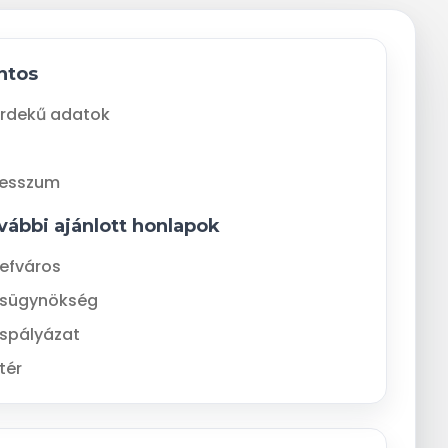
ntos
rdekű adatok
resszum
vábbi ajánlott honlapok
efváros
ásügynökség
spályázat
tér