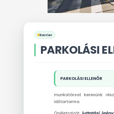
Karrier
PARKOLÁSI E
PARKOLÁSI ELLENŐR
munkatársat keresünk rész
időtartamra
Önéletrajzát
juttatási igén