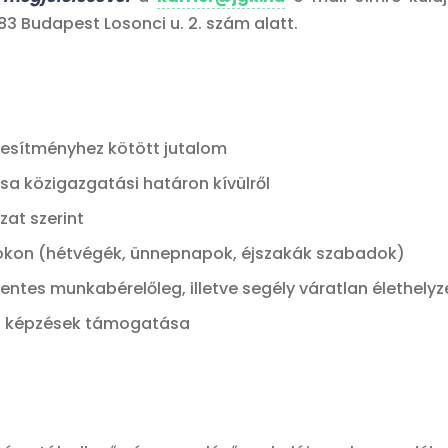
3 Budapest Losonci u. 2. szám alatt.
ljesítményhez kötött jutalom
 közigazgatási határon kívülről
zat szerint
on (hétvégék, ünnepnapok, éjszakák szabadok)
tes munkabérelőleg, illetve segély váratlan élethelyz
 képzések támogatása