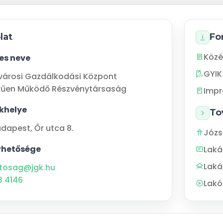
lat
Fo
Közé
jes neve
GYIK
városi Gazdálkodási Központ
rűen Működő Részvénytársaság
Imp
khelye
To
udapest
,
Őr utca 8.
Józs
rhetősége
Lak
Laká
tosag@jgk.hu
3 4146
Lakó