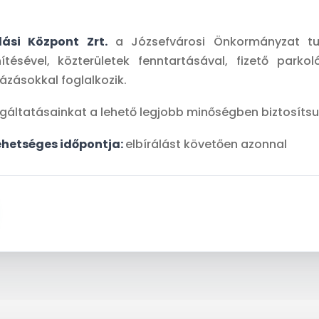
ási Központ Zrt.
a Józsefvárosi Önkormányzat tul
tésével, közterületek fenntartásával, fizető parkol
ázásokkal foglalkozik.
gáltatásainkat a lehető legjobb minőségben biztosítsuk
ehetséges időpontja:
elbírálást követően azonnal