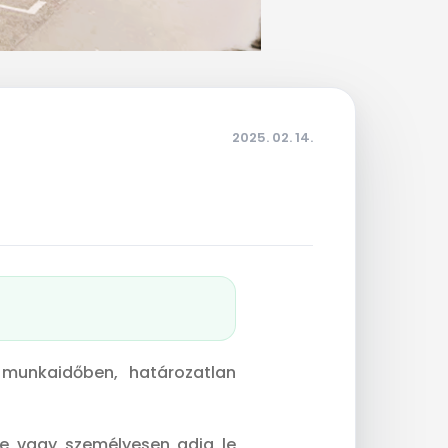
2025. 02. 14.
 munkaidőben, határozatlan
je vagy személyesen adja le