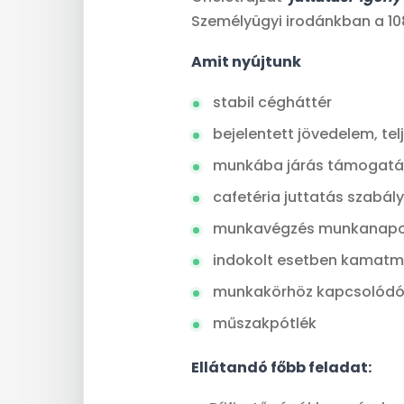
Személyügyi irodánkban a 108
Amit nyújtunk
stabil cégháttér
bejelentett jövedelem, te
munkába járás támogatása
cafetéria juttatás szabály
munkavégzés munkanapok
indokolt esetben kamatmen
munkakörhöz kapcsolódó
műszakpótlék
Ellátandó főbb feladat: