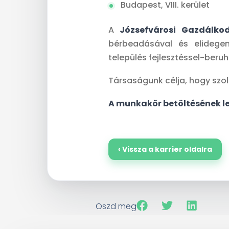
Budapest, VIII. kerület
A
Józsefvárosi Gazdálkod
bérbeadásával és elidegení
település fejlesztéssel-beruh
Társaságunk célja, hogy szol
A munkakör betöltésének l
‹ Vissza a karrier oldalra
Oszd meg