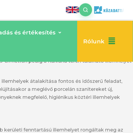
dás és értékesítés
Rólunk
sefvárosban.
9-én hétfőn pedig a Kálvária téren található illemhelyet
 illemhelyek átalakítása fontos és időszerű feladat,
újításakor a meglévő porcelán szanitereket új,
ényeknek megfelelő, higiénikus köztéri illemhelyek
bb kerületi fenntartású illemhelyet rongáltak meg az