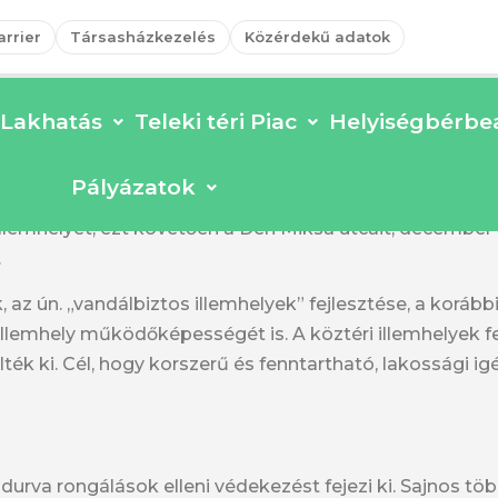
arrier
Társasházkezelés
Közérdekű adatok
Lakhatás
Teleki téri Piac
Helyiségbérbea
2024-12-09
Pályázatok
újult illemhelyet adott át az elmúlt hetekben Józ
illemhelyet, ezt követően a Déri Miksa utcait, december 
.
az ún. „vandálbiztos illemhelyek” fejlesztése, a korábbi
lemhely működőképességét is. A köztéri illemhelyek fel
ék ki. Cél, hogy korszerű és fenntartható, lakossági ig
durva rongálások elleni védekezést fejezi ki. Sajnos tö