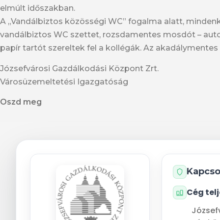
elmúlt időszakban.
A „Vandálbiztos közösségi WC” fogalma alatt, mindenké
vandálbiztos WC szettet, rozsdamentes mosdót – aut
papír tartót szereltek fel a kollégák. Az akadálymentes
Józsefvárosi Gazdálkodási Központ Zrt.
Városüzemeltetési Igazgatóság
Oszd meg
Kapcso
Cég tel
József