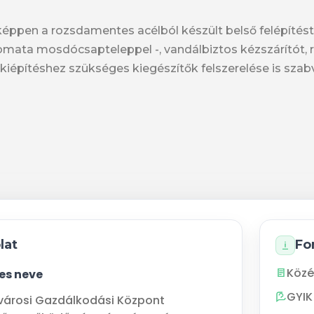
ppen a rozsdamentes acélból készült belső felépítést 
omata mosdócsapteleppel -, vandálbiztos kézszárítót
 kiépítéshez szükséges kiegészítők felszerelése is szabv
lat
Fo
Közé
jes neve
GYIK
városi Gazdálkodási Központ