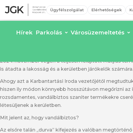
Ügyfélszolgálat
Elérhetőségek
K
Vandálbiztos közvécék a nyolcadik kerületben
Hírek
Parkolás
Városüzemeltetés
JGK Zrt. Városüzemeltetési Igazgatósága három meg
2024. november végén a teljesen felújított Mátyás téri 
is átadta a lakosság és a kerületben járókelők számára
Ahogy azt a Karbantartási Iroda vezetőjétől megtudtuk, 
hiszen ily módon könnyebb hosszútávon megőrizni az il
rozsdamentes, vandálbiztos szaniter termékekre cserélt
létesüljenek a kerületben.
Mit jelent az, hogy vandálbiztos?
Az elsőre talán „durva” kifejezés a valóban megtörténő 