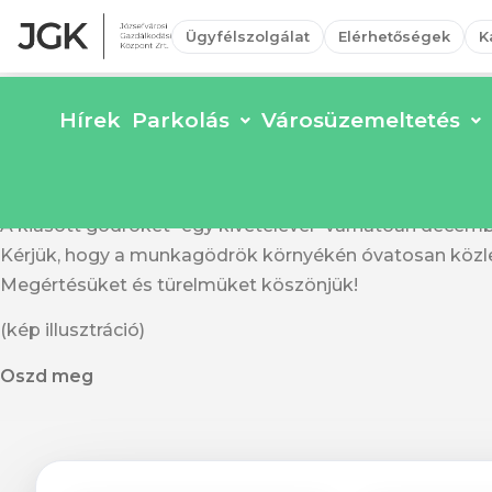
Ügyfélszolgálat
Elérhetőségek
K
Közmű feltárás az Illés utcában
Hírek
Parkolás
Városüzemeltetés
December 3-án, kedden 5 helyen a JGK Zrt. munkatársai
A kiásott gödröket -egy kivételével- várhatóan decemb
Kérjük, hogy a munkagödrök környékén óvatosan közl
Megértésüket és türelmüket köszönjük!
(kép illusztráció)
Oszd meg