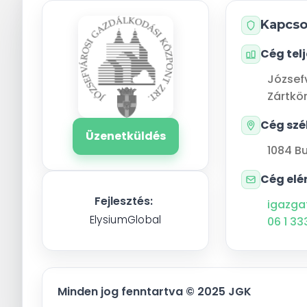
Kapcso
Cég tel
József
Zártkö
Cég szé
Üzenetküldés
1084
B
Cég elé
Fejlesztés:
igazga
ElysiumGlobal
06 1 33
Minden jog fenntartva © 2025 JGK