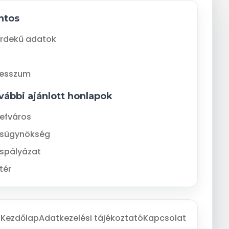
ntos
rdekű adatok
resszum
vábbi ajánlott honlapok
efváros
ásügynökség
spályázat
tér
Kezdőlap
Adatkezelési tájékoztató
Kapcsolat