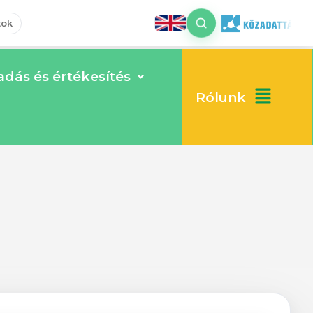
tok
dás és értékesítés
Rólunk
, előre nem látható okokból elhúzódott.