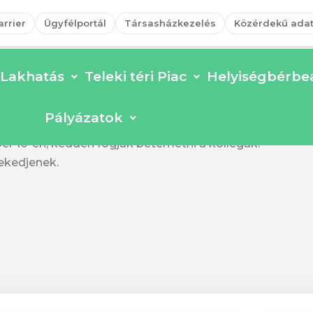
arrier
Ügyfélportál
Társasházkezelés
Közérdekű ada
Lakhatás
Teleki téri Piac
Helyiségbérbea
2024-12-09
Pályázatok
 gödröket ástak az Illés utcában. A közművek feltárása
er 10-én, kedden fogják betemetni a kollégák.
ekedjenek.