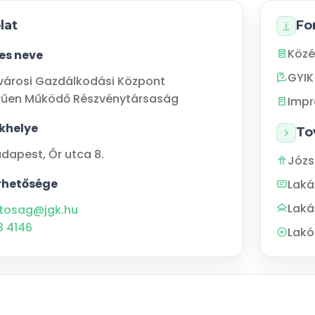
lat
Fo
Közé
jes neve
GYIK
városi Gazdálkodási Központ
rűen Működő Részvénytársaság
Imp
khelye
To
udapest
,
Őr utca 8.
Józs
rhetősége
Lak
Laká
tosag@jgk.hu
3 4146
Lakó