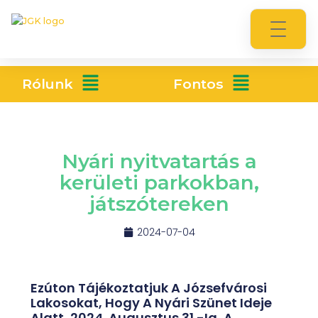
Rólunk
Fontos
Nyári nyitvatartás a
kerületi parkokban,
játszótereken
2024-07-04
Ezúton Tájékoztatjuk A Józsefvárosi
Lakosokat, Hogy A Nyári Szünet Ideje
Alatt, 2024. Augusztus 31.-Ig, A