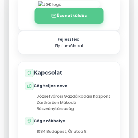
Üzenetküldés
Fejlesztés:
ElysiumGlobal
Kapcsolat
Cég teljes neve
Józsefvárosi Gazdálkodási Központ
Zártkörűen Működő
Részvénytársaság
Cég székhelye
1084
Budapest
,
Őr utca 8.