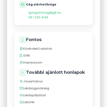
Cég elérhetősége
igazgatosag@jgk.hu
06 1 333 4146
Fontos
Közérdekű adatok
GYIK
Impresszum
További ajánlott honlapok
Józsefváros
Lakásügynökség
Lakáspályázat
Lakótér