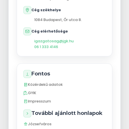
Cég székhelye
1084
Budapest
,
Őr utca 8.
Cég elérhetősége
igazgatosag@jgk.hu
06 1 333 4146
Fontos
Közérdekű adatok
GYIK
Impresszum
További ajánlott honlapok
Józsefváros