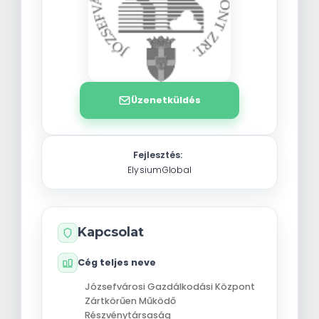
Üzenetküldés
Fejlesztés:
ElysiumGlobal
Kapcsolat
Cég teljes neve
Józsefvárosi Gazdálkodási Központ
Zártkörűen Működő
Részvénytársaság