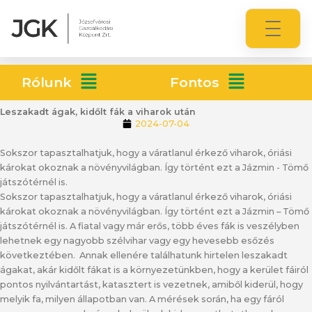
Rólunk
Fontos
Leszakadt ágak, kidőlt fák a viharok után
2024-07-04
Sokszor tapasztalhatjuk, hogy a váratlanul érkező viharok, óriási
károkat okoznak a növényvilágban. Így történt ezt a Jázmin - Tömő
játszótérnél is.
Sokszor tapasztalhatjuk, hogy a váratlanul érkező viharok, óriási
károkat okoznak a növényvilágban. Így történt ezt a Jázmin – Tömő
játszótérnél is. A fiatal vagy már erős, több éves fák is veszélyben
lehetnek egy nagyobb szélvihar vagy egy hevesebb esőzés
következtében. Annak ellenére találhatunk hirtelen leszakadt
ágakat, akár kidőlt fákat is a környezetünkben, hogy a kerület fáiról
pontos nyilvántartást, katasztert is vezetnek, amiből kiderül, hogy
melyik fa, milyen állapotban van. A mérések során, ha egy fáról