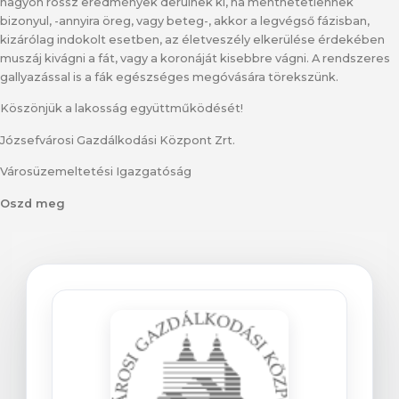
nagyon rossz eredmények derülnek ki, ha menthetetlennek
bizonyul, -annyira öreg, vagy beteg-, akkor a legvégső fázisban,
kizárólag indokolt esetben, az életveszély elkerülése érdekében
muszáj kivágni a fát, vagy a koronáját kisebbre vágni. A rendszeres
gallyazással is a fák egészséges megóvására törekszünk.
Köszönjük a lakosság együttműködését!
Józsefvárosi Gazdálkodási Központ Zrt.
Városüzemeltetési Igazgatóság
Oszd meg