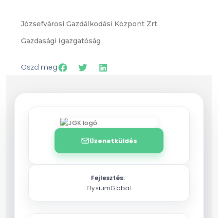
Józsefvárosi Gazdálkodási Központ Zrt.
Gazdasági Igazgatóság
Oszd meg
Üzenetküldés
Fejlesztés:
ElysiumGlobal