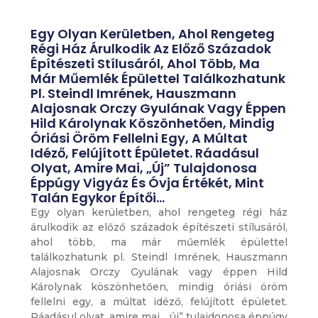
Egy Olyan Kerületben, Ahol Rengeteg
Régi Ház Árulkodik Az Előző Századok
Építészeti Stílusáról, Ahol Több, Ma
Már Műemlék Épülettel Találkozhatunk
Pl. Steindl Imrének, Hauszmann
Alajosnak Orczy Gyulának Vagy Éppen
Hild Károlynak Köszönhetően, Mindig
Óriási Öröm Fellelni Egy, A Múltat
Idéző, Felújított Épületet. Ráadásul
Olyat, Amire Mai, „új” Tulajdonosa
Éppúgy Vigyáz És Óvja Értékét, Mint
Talán Egykor Építői…
Egy olyan kerületben, ahol rengeteg régi ház
árulkodik az előző századok építészeti stílusáról,
ahol több, ma már műemlék épülettel
találkozhatunk pl. Steindl Imrének, Hauszmann
Alajosnak Orczy Gyulának vagy éppen Hild
Károlynak köszönhetően, mindig óriási öröm
fellelni egy, a múltat idéző, felújított épületet.
Ráadásul olyat, amire mai, „új” tulajdonosa éppúgy