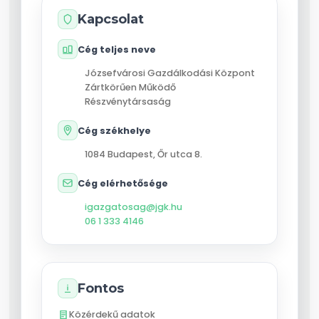
Kapcsolat
Cég teljes neve
Józsefvárosi Gazdálkodási Központ
Zártkörűen Működő
Részvénytársaság
Cég székhelye
1084
Budapest
,
Őr utca 8.
Cég elérhetősége
igazgatosag@jgk.hu
06 1 333 4146
Fontos
Közérdekű adatok