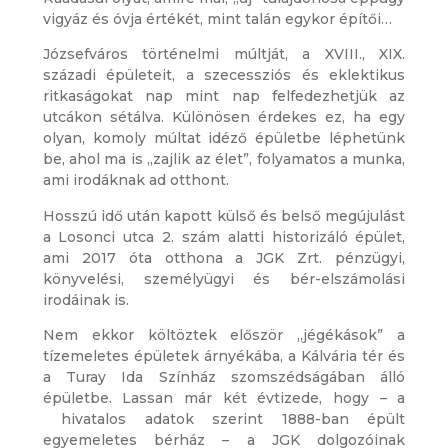
vigyáz és óvja értékét, mint talán egykor építői…
Józsefváros történelmi múltját, a XVIII., XIX.
századi épületeit, a szecessziós és eklektikus
ritkaságokat nap mint nap felfedezhetjük az
utcákon sétálva. Különösen érdekes ez, ha egy
olyan, komoly múltat idéző épületbe léphetünk
be, ahol ma is „zajlik az élet”, folyamatos a munka,
ami irodáknak ad otthont.
Hosszú idő után kapott külső és belső megújulást
a Losonci utca 2. szám alatti historizáló épület,
ami 2017 óta otthona a JGK Zrt. pénzügyi,
könyvelési, személyügyi és bér-elszámolási
irodáinak is.
Nem ekkor költöztek először „jégékások” a
tízemeletes épületek árnyékába, a Kálvária tér és
a Turay Ida Színház szomszédságában álló
épületbe. Lassan már két évtizede, hogy – a
hivatalos adatok szerint 1888-ban épült
egyemeletes bérház – a JGK dolgozóinak