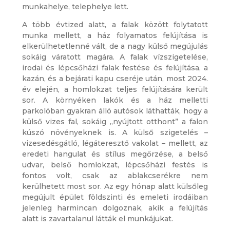
munkahelye, telephelye lett.
A több évtized alatt, a falak között folytatott
munka mellett, a ház folyamatos felújítása is
elkerülhetetlenné vált, de a nagy külső megújulás
sokáig váratott magára. A falak vízszigetelése,
irodai és lépcsőházi falak festése és felújítása, a
kazán, és a bejárati kapu cseréje után, most 2024.
év elején, a homlokzat teljes felújítására került
sor. A környéken lakók és a ház melletti
parkolóban gyakran álló autósok láthatták, hogy a
külső vizes fal, sokáig „nyújtott otthont” a falon
kúszó növényeknek is. A külső szigetelés –
vizesedésgátló, légáteresztő vakolat – mellett, az
eredeti hangulat és stílus megőrzése, a belső
udvar, belső homlokzat, lépcsőházi festés is
fontos volt, csak az ablakcserékre nem
kerülhetett most sor. Az egy hónap alatt külsőleg
megújult épület földszinti és emeleti irodáiban
jelenleg harmincan dolgoznak, akik a felújítás
alatt is zavartalanul látták el munkájukat.