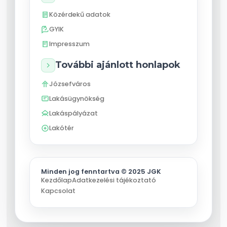
Közérdekű adatok
GYIK
Impresszum
További ajánlott honlapok
Józsefváros
Lakásügynökség
Lakáspályázat
Lakótér
Minden jog fenntartva © 2025 JGK
Kezdőlap
Adatkezelési tájékoztató
Kapcsolat