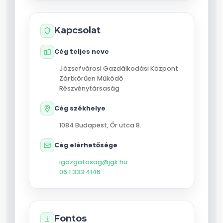
Kapcsolat
Cég teljes neve
Józsefvárosi Gazdálkodási Központ
Zártkörűen Működő
Részvénytársaság
Cég székhelye
1084
Budapest
,
Őr utca 8.
Cég elérhetősége
igazgatosag@jgk.hu
06 1 333 4146
Fontos