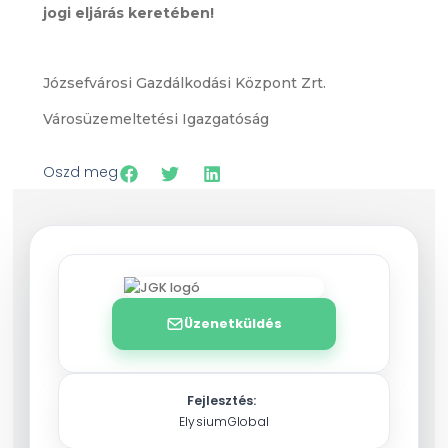
jogi eljárás keretében!
Józsefvárosi Gazdálkodási Központ Zrt.
Városüzemeltetési Igazgatóság
Oszd meg
Üzenetküldés
Fejlesztés:
ElysiumGlobal