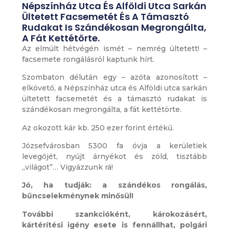
Népszínház Utca És Alföldi Utca Sarkán
Ültetett Facsemetét És A Támasztó
Rudakat Is Szándékosan Megrongálta,
A Fát Kettétörte.
Az elmúlt hétvégén ismét – nemrég ültetett! –
facsemete rongálásról kaptunk hírt.
Szombaton délután egy – azóta azonosított –
elkövető, a Népszínház utca és Alföldi utca sarkán
ültetett facsemetét és a támasztó rudakat is
szándékosan megrongálta, a fát kettétörte.
Az okozott kár kb. 250 ezer forint értékű.
Józsefvárosban 5300 fa óvja a kerületiek
levegőjét, nyújt árnyékot és zöld, tisztább
„világot”… Vigyázzunk rá!
Jó, ha tudják: a szándékos rongálás,
bűncselekménynek minősül!
További szankcióként, károkozásért,
kártérítési igény esete is fennállhat, polgári