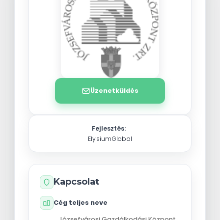
Üzenetküldés
Fejlesztés:
ElysiumGlobal
Kapcsolat
Cég teljes neve
Józsefvárosi Gazdálkodási Központ