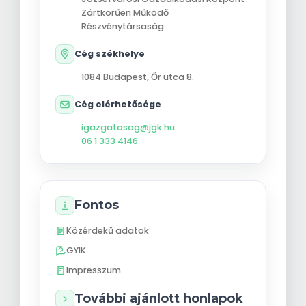
Zártkörűen Működő
Részvénytársaság
Cég székhelye
1084
Budapest
,
Őr utca 8.
Cég elérhetősége
igazgatosag@jgk.hu
06 1 333 4146
Fontos
Közérdekű adatok
GYIK
Impresszum
További ajánlott honlapok