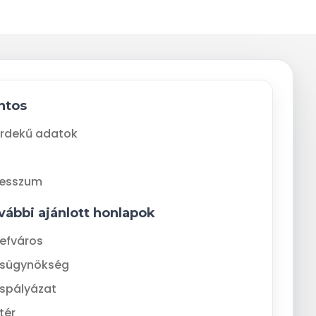
ntos
rdekű adatok
resszum
vábbi ajánlott honlapok
efváros
ásügynökség
spályázat
tér