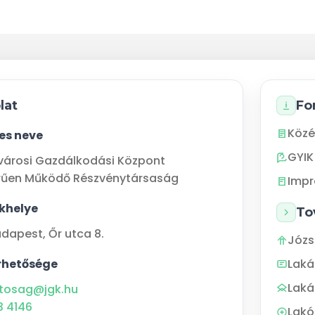
lat
Fo
Közé
jes neve
GYIK
városi Gazdálkodási Központ
rűen Működő Részvénytársaság
Imp
khelye
To
udapest
,
Őr utca 8.
Józs
rhetősége
Lak
Laká
tosag@jgk.hu
3 4146
Lakó