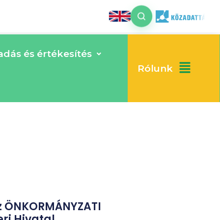
dás és értékesítés
Rólunk
 Az ÖNKORMÁNYZATI
ri Hivatal