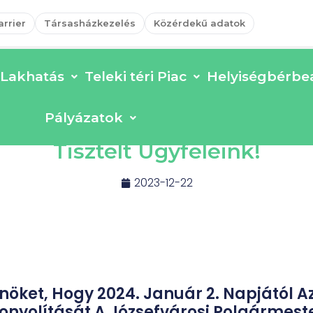
arrier
Társasházkezelés
Közérdekű adatok
Lakhatás
Teleki téri Piac
Helyiségbérbea
Pályázatok
Tisztelt Ügyfeleink!
2023-12-22
Önöket, Hogy 2024. Január 2. Napjától
yolítását A Józsefvárosi Polgármeste