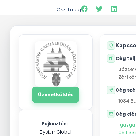
Oszd meg
Kapcso
Cég tel
József
Zártkö
Cég szé
Üzenetküldés
1084
B
Cég elé
Fejlesztés:
igazga
ElysiumGlobal
06 1 33