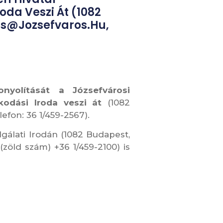
da Veszi Át (1082
das@jozsefvaros.hu,
yolítását a Józsefvárosi
lkodási Iroda veszi át
(1082
elefon: 36 1/459-2567).
gálati Irodán (1082 Budapest,
(zöld szám) +36 1/459-2100) is