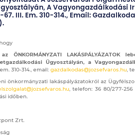
gyosztályán, A Vagyongazdálkodási Iro
-67. III. Em. 310-314., Email: Gazdalko
).
, hogy
l az ÖNKORMÁNYZATI LAKÁSPÁLYÁZATOK lebon
ületgazdálkodási Ügyosztályán, a Vagyongazdá
 em. 310-314., email:
gazdalkodas@jozsefvaros.hu
, t
ni önkormányzati lakáspályázatokról az Ügyfélszol
elszolgalat@jozsefvaros.hu
, telefon: 36 80/277-256 
ási időben.
pont Zrt.
óság