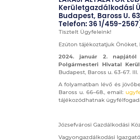
Kerületgazdálkodási Ü
Budapest, Baross U. 63
Telefon: 36 1/459-2567
Tisztelt Ügyfeleink!
Ezúton tájékoztatjuk Önöket
2024. január 2. napjátó
Polgármesteri Hivatal Ker
Budapest, Baross u. 63-67. III.
A folyamatban lévő és jövőbe
Baross u. 66–68., email:
ugyf
tájékozódhatnak ügyfélfogad
Józsefvárosi Gazdálkodási Köz
Vagyongazdálkodási Igazgat