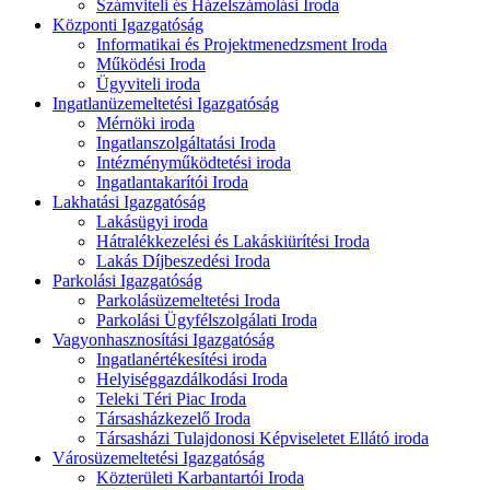
Számviteli és Házelszámolási Iroda
Központi Igazgatóság
Informatikai és Projektmenedzsment Iroda
Működési Iroda
Ügyviteli iroda
Ingatlanüzemeltetési Igazgatóság
Mérnöki iroda
Ingatlanszolgáltatási Iroda
Intézményműködtetési iroda
Ingatlantakarítói Iroda
Lakhatási Igazgatóság
Lakásügyi iroda
Hátralékkezelési és Lakáskiürítési Iroda
Lakás Díjbeszedési Iroda
Parkolási Igazgatóság
Parkolásüzemeltetési Iroda
Parkolási Ügyfélszolgálati Iroda
Vagyonhasznosítási Igazgatóság
Ingatlanértékesítési iroda
Helyiséggazdálkodási Iroda
Teleki Téri Piac Iroda
Társasházkezelő Iroda
Társasházi Tulajdonosi Képviseletet Ellátó iroda
Városüzemeltetési Igazgatóság
Közterületi Karbantartói Iroda