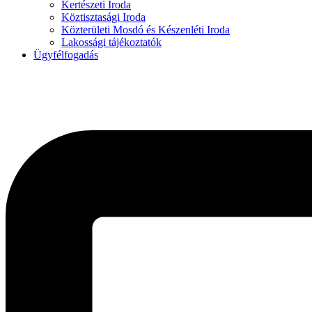
Kertészeti Iroda
Köztisztasági Iroda
Közterületi Mosdó és Készenléti Iroda
Lakossági tájékoztatók
Ügyfélfogadás