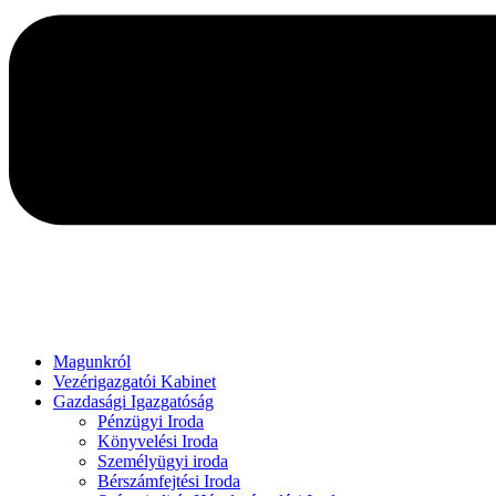
Magunkról
Vezérigazgatói Kabinet
Gazdasági Igazgatóság
Pénzügyi Iroda
Könyvelési Iroda
Személyügyi iroda
Bérszámfejtési Iroda