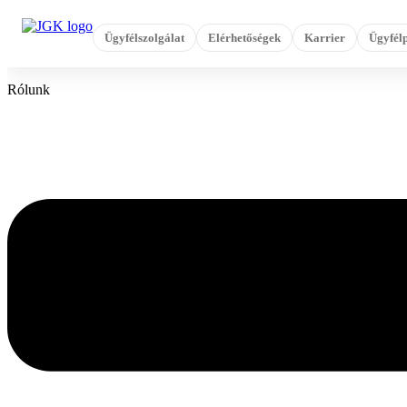
Ugrás
a
Ügyfélszolgálat
Elérhetőségek
Karrier
Ügyfélp
tartalomhoz
Rólunk
Flyout
Menu