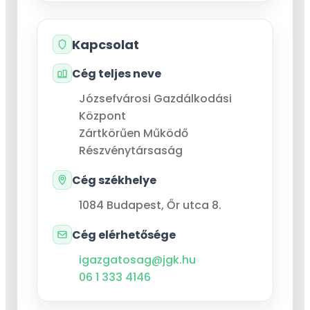
Kapcsolat
Cég teljes neve
Józsefvárosi Gazdálkodási
Központ
Zártkörűen Működő
Részvénytársaság
Cég székhelye
1084
Budapest
,
Őr utca 8.
Cég elérhetősége
igazgatosag@jgk.hu
06 1 333 4146