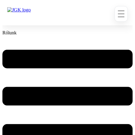
Ugrás
a
tartalomhoz
Rólunk
Flyout
Menu