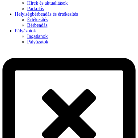
Hírek és aktualitások
Parkolás
Helyiségbérbeadás és értékesítés
Értékesítés
Bérbeadás
Pályázatok
Ingatlanok
Pályázatok