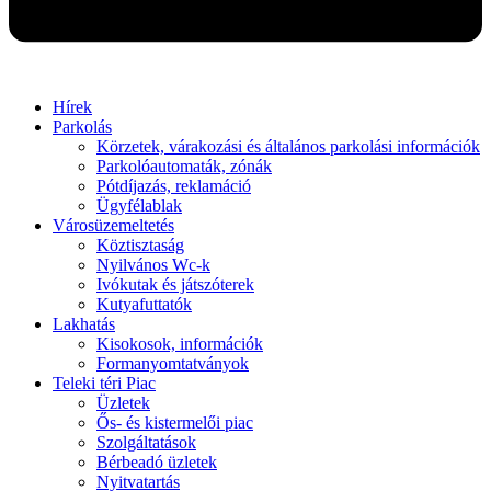
Hírek
Parkolás
Körzetek, várakozási és általános parkolási információk
Parkolóautomaták, zónák
Pótdíjazás, reklamáció
Ügyfélablak
Városüzemeltetés
Köztisztaság
Nyilvános Wc-k
Ivókutak és játszóterek
Kutyafuttatók
Lakhatás
Kisokosok, információk
Formanyomtatványok
Teleki téri Piac
Üzletek
Ős- és kistermelői piac
Szolgáltatások
Bérbeadó üzletek
Nyitvatartás