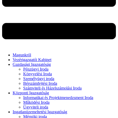
Magunkról
Vezérigazgatói Kabinet
Gazdasági Igazgatóság
Pénzügyi Iroda
Könyvelési Iroda
Személyügyi iroda
Bérszámfejtési Iroda
Számviteli és Házelszámolási Iroda
Központi Igazgatóság
Informatikai és Projektmenedzsment Iroda
Működési Iroda
Ügyviteli iroda
Ingatlanüzemeltetési Igazgatóság
Mérnöki iroda