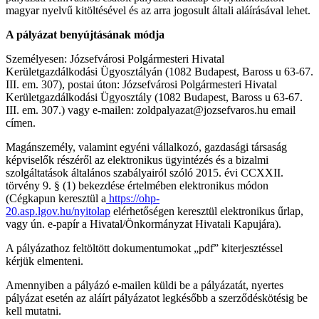
magyar nyelvű kitöltésével és az arra jogosult általi aláírásával lehet.
A pályázat benyújtásának módja
Személyesen: Józsefvárosi Polgármesteri Hivatal
Kerületgazdálkodási Ügyosztályán (1082 Budapest, Baross u 63-67.
III. em. 307), postai úton: Józsefvárosi Polgármesteri Hivatal
Kerületgazdálkodási Ügyosztály (1082 Budapest, Baross u 63-67.
III. em. 307.) vagy e-mailen: zoldpalyazat@jozsefvaros.hu email
címen.
Magánszemély, valamint egyéni vállalkozó, gazdasági társaság
képviselők részéről az elektronikus ügyintézés és a bizalmi
szolgáltatások általános szabályairól szóló 2015. évi CCXXII.
törvény 9. § (1) bekezdése értelmében elektronikus módon
(Cégkapun keresztül a
https://ohp-
20.asp.lgov.hu/nyitolap
elérhetőségen keresztül elektronikus űrlap,
vagy ún. e-papír a Hivatal/Önkormányzat Hivatali Kapujára).
A pályázathoz feltöltött dokumentumokat „pdf” kiterjesztéssel
kérjük elmenteni.
Amennyiben a pályázó e-mailen küldi be a pályázatát, nyertes
pályázat esetén az aláírt pályázatot legkésőbb a szerződéskötésig be
kell mutatni.