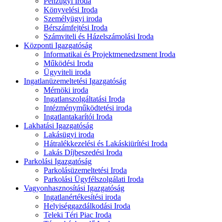
Pénzügyi Iroda
Könyvelési Iroda
Személyügyi iroda
Bérszámfejtési Iroda
Számviteli és Házelszámolási Iroda
Központi Igazgatóság
Informatikai és Projektmenedzsment Iroda
Működési Iroda
Ügyviteli iroda
Ingatlanüzemeltetési Igazgatóság
Mérnöki iroda
Ingatlanszolgáltatási Iroda
Intézményműködtetési iroda
Ingatlantakarítói Iroda
Lakhatási Igazgatóság
Lakásügyi iroda
Hátralékkezelési és Lakáskiürítési Iroda
Lakás Díjbeszedési Iroda
Parkolási Igazgatóság
Parkolásüzemeltetési Iroda
Parkolási Ügyfélszolgálati Iroda
Vagyonhasznosítási Igazgatóság
Ingatlanértékesítési iroda
Helyiséggazdálkodási Iroda
Teleki Téri Piac Iroda