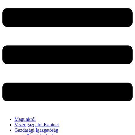
Magunkról
Vezérigazgatói Kabinet
Gazdasági Igazgatóság