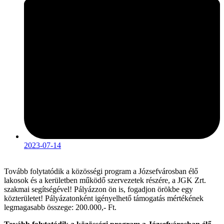
2023-07-14
Tovább folytatódik a közösségi program a Józsefvárosban élő
lakosok és a kerületben működő szervezetek részére, a JGK Zrt.
szakmai segítségével! Pályázzon ön is, fogadjon örökbe egy
közterületet! Pályázatonként igényelhető támogatás mértékének
legmagasabb összege: 200.000,- Ft.