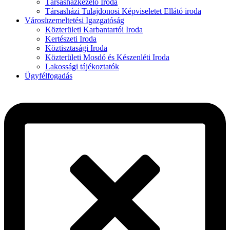
Társasházkezelő Iroda
Társasházi Tulajdonosi Képviseletet Ellátó iroda
Városüzemeltetési Igazgatóság
Közterületi Karbantartói Iroda
Kertészeti Iroda
Köztisztasági Iroda
Közterületi Mosdó és Készenléti Iroda
Lakossági tájékoztatók
Ügyfélfogadás