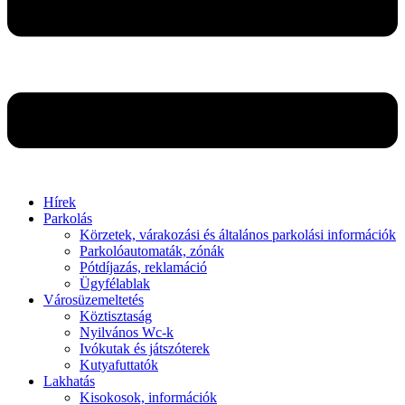
Hírek
Parkolás
Körzetek, várakozási és általános parkolási információk
Parkolóautomaták, zónák
Pótdíjazás, reklamáció
Ügyfélablak
Városüzemeltetés
Köztisztaság
Nyilvános Wc-k
Ivókutak és játszóterek
Kutyafuttatók
Lakhatás
Kisokosok, információk