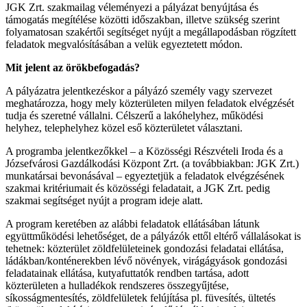
JGK Zrt. szakmailag véleményezi a pályázat benyújtása és
támogatás megítélése közötti időszakban, illetve szükség szerint
folyamatosan szakértői segítséget nyújt a megállapodásban rögzített
feladatok megvalósításában a velük egyeztetett módon.
Mit jelent az örökbefogadás?
A pályázatra jelentkezéskor a pályázó személy vagy szervezet
meghatározza, hogy mely közterületen milyen feladatok elvégzését
tudja és szeretné vállalni. Célszerű a lakóhelyhez, működési
helyhez, telephelyhez közel eső közterületet választani.
A programba jelentkezőkkel – a Közösségi Részvételi Iroda és a
Józsefvárosi Gazdálkodási Központ Zrt. (a továbbiakban: JGK Zrt.)
munkatársai bevonásával – egyeztetjük a feladatok elvégzésének
szakmai kritériumait és közösségi feladatait, a JGK Zrt. pedig
szakmai segítséget nyújt a program ideje alatt.
A program keretében az alábbi feladatok ellátásában látunk
együttműködési lehetőséget, de a pályázók ettől eltérő vállalásokat is
tehetnek: közterület zöldfelületeinek gondozási feladatai ellátása,
ládákban/konténerekben lévő növények, virágágyások gondozási
feladatainak ellátása, kutyafuttatók rendben tartása, adott
közterületen a hulladékok rendszeres összegyűjtése,
síkosságmentesítés, zöldfelületek felújítása pl. füvesítés, ültetés