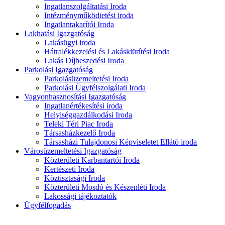
Ingatlanszolgáltatási Iroda
Intézményműködtetési iroda
Ingatlantakarítói Iroda
Lakhatási Igazgatóság
Lakásügyi iroda
Hátralékkezelési és Lakáskiürítési Iroda
Lakás Díjbeszedési Iroda
Parkolási Igazgatóság
Parkolásüzemeltetési Iroda
Parkolási Ügyfélszolgálati Iroda
Vagyonhasznosítási Igazgatóság
Ingatlanértékesítési iroda
Helyiséggazdálkodási Iroda
Teleki Téri Piac Iroda
Társasházkezelő Iroda
Társasházi Tulajdonosi Képviseletet Ellátó iroda
Városüzemeltetési Igazgatóság
Közterületi Karbantartói Iroda
Kertészeti Iroda
Köztisztasági Iroda
Közterületi Mosdó és Készenléti Iroda
Lakossági tájékoztatók
Ügyfélfogadás