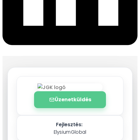
Üzenetküldés
Fejlesztés:
ElysiumGlobal