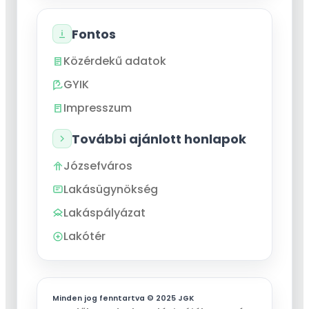
Fontos
Közérdekű adatok
GYIK
Impresszum
További ajánlott honlapok
Józsefváros
Lakásügynökség
Lakáspályázat
Lakótér
Minden jog fenntartva © 2025 JGK