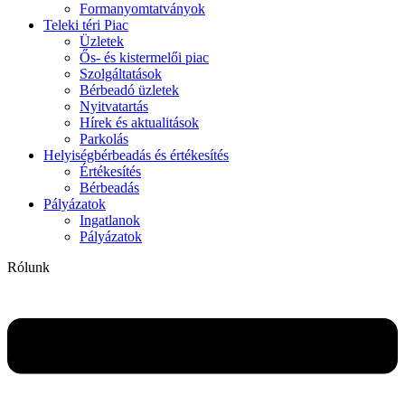
Formanyomtatványok
Teleki téri Piac
Üzletek
Ős- és kistermelői piac
Szolgáltatások
Bérbeadó üzletek
Nyitvatartás
Hírek és aktualitások
Parkolás
Helyiségbérbeadás és értékesítés
Értékesítés
Bérbeadás
Pályázatok
Ingatlanok
Pályázatok
Rólunk
Flyout
Menu