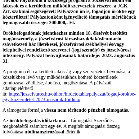
Tovább folytatódik a közösségi program a Józsefvárosban élő
lakosok és a kerületben működő szervezetek részére, a JGK
Zrt. szakmai segítségével! Pályázzon ön is, fogadjon örökbe egy
közterületet! Pályázatonként igényelhető támogatás mértékének
legmagasabb összege: 200.000,- Ft.
Örökbefogadónak jelentkezhet minden 18. életévét betöltött
magánszemély, a józsefvárosi társasházak/lakásfenntartó
szövetkezeti ház illetékesei, józsefvárosi székhellyel és/vagy
telephellyel rendelkező szervezet (jogi személy) és józsefvárosi
intézmény. Pályázat benyújtásának határideje: 2023. augusztus
31.
A program célja a kerületi lakosság vagy szervezetek bevonása, a
közelükben lévő vagy működésükhöz köthető közterületek
gondozása, zöldítése, ápolása, megtisztítása. A pályázati
adatlap elérhető
itt:
https://jozsefvaros.hu/otthon/hirdetotabla/palyazat/fogadj-orokbe-
egy-kozteruletet-2023-masodik-fordulo/
A támogatás formája
vissza nem térítendő pénzbeli támogatás
.
Az
örökbefogadás időtartama
a Támogatási Szerződés
megkötésétől számított
egy év
. A megítélt támogatási összeg
folyósítása
utófinanszírozással
történik.