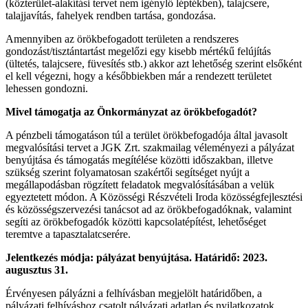
(közterület-alakítási tervet nem igénylő léptékben), talajcsere,
talajjavítás, fahelyek rendben tartása, gondozása.
Amennyiben az örökbefogadott területen a rendszeres
gondozást/tisztántartást megelőzi egy kisebb mértékű felújítás
(ültetés, talajcsere, füvesítés stb.) akkor azt lehetőség szerint elsőként
el kell végezni, hogy a későbbiekben már a rendezett területet
lehessen gondozni.
Mivel támogatja az Önkormányzat az örökbefogadót?
A pénzbeli támogatáson túl a terület örökbefogadója által javasolt
megvalósítási tervet a JGK Zrt. szakmailag véleményezi a pályázat
benyújtása és támogatás megítélése közötti időszakban, illetve
szükség szerint folyamatosan szakértői segítséget nyújt a
megállapodásban rögzített feladatok megvalósításában a velük
egyeztetett módon. A Közösségi Részvételi Iroda közösségfejlesztési
és közösségszervezési tanácsot ad az örökbefogadóknak, valamint
segíti az örökbefogadók közötti kapcsolatépítést, lehetőséget
teremtve a tapasztalatcserére.
Jelentkezés módja: pályázat benyújtása. Határidő: 2023.
augusztus 31.
Érvényesen pályázni a felhívásban megjelölt határidőben, a
pályázati felhíváshoz csatolt pályázati adatlap és nyilatkozatok