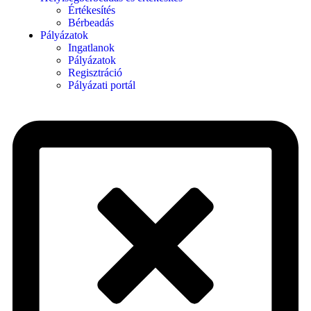
Értékesítés
Bérbeadás
Pályázatok
Ingatlanok
Pályázatok
Regisztráció
Pályázati portál