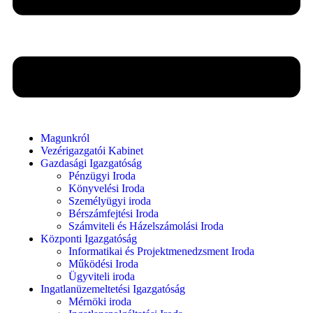
Magunkról
Vezérigazgatói Kabinet
Gazdasági Igazgatóság
Pénzügyi Iroda
Könyvelési Iroda
Személyügyi iroda
Bérszámfejtési Iroda
Számviteli és Házelszámolási Iroda
Központi Igazgatóság
Informatikai és Projektmenedzsment Iroda
Működési Iroda
Ügyviteli iroda
Ingatlanüzemeltetési Igazgatóság
Mérnöki iroda