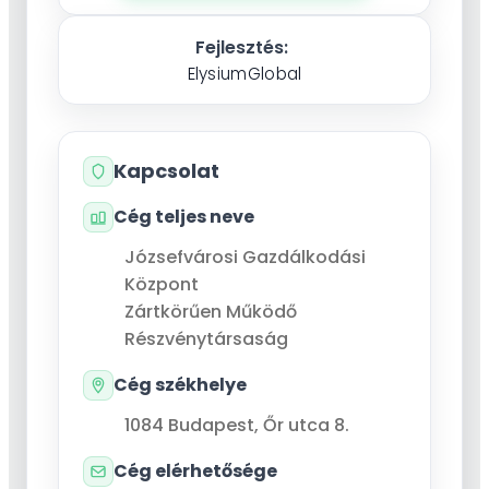
Fejlesztés:
ElysiumGlobal
Kapcsolat
Cég teljes neve
Józsefvárosi Gazdálkodási
Központ
Zártkörűen Működő
Részvénytársaság
Cég székhelye
1084
Budapest
,
Őr utca 8.
Cég elérhetősége