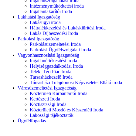
Ingatlanszolgáltatási Iroda
Intézményműködtetési iroda
Ingatlantakarítói Iroda
Lakhatási Igazgatóság
Lakásügyi iroda
Hátralékkezelési és Lakáskiürítési Iroda
Lakás Díjbeszedési Iroda
Parkolási Igazgatóság
Parkolásüzemeltetési Iroda
Parkolási Ügyfélszolgálati Iroda
Vagyonhasznosítási Igazgatóság
Ingatlanértékesítési iroda
Helyiséggazdálkodási Iroda
Teleki Téri Piac Iroda
Társasházkezelő Iroda
Társasházi Tulajdonosi Képviseletet Ellátó iroda
Városüzemeltetési Igazgatóság
Közterületi Karbantartói Iroda
Kertészeti Iroda
Köztisztasági Iroda
Közterületi Mosdó és Készenléti Iroda
Lakossági tájékoztatók
Ügyfélfogadás