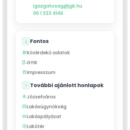
igazgatosag@jgk.hu
06 1 333 4146
Fontos
Közérdekű adatok
GYIK
Impresszum
További ajánlott honlapok
Józsefváros
Lakásügynökség
Lakáspályázat
Lakótér