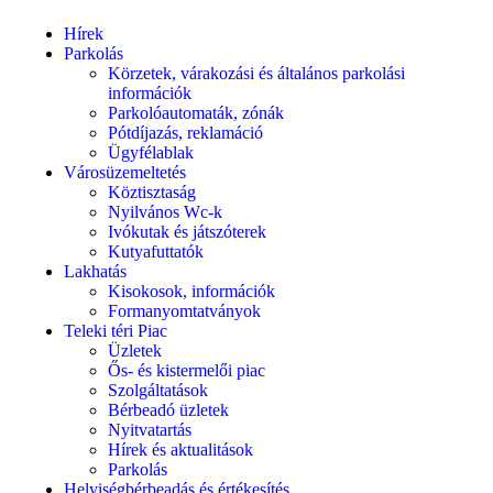
Hírek
Parkolás
Körzetek, várakozási és általános parkolási
információk
Parkolóautomaták, zónák
Pótdíjazás, reklamáció
Ügyfélablak
Városüzemeltetés
Köztisztaság
Nyilvános Wc-k
Ivókutak és játszóterek
Kutyafuttatók
Lakhatás
Kisokosok, információk
Formanyomtatványok
Teleki téri Piac
Üzletek
Ős- és kistermelői piac
Szolgáltatások
Bérbeadó üzletek
Nyitvatartás
Hírek és aktualitások
Parkolás
Helyiségbérbeadás és értékesítés