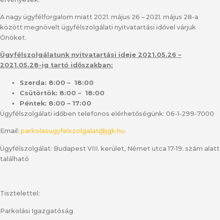
A nagy ügyfélforgalom miatt 2021. május 26 – 2021. május 28-a
között megnövelt ügyfélszolgálati nyitvatartási idővel várjuk
Önöket.
Ügyfélszolgálatunk nyitvatartási ideje 2021.05.26 –
2021.05.28-ig tartó időszakban:
Szerda: 8:00 – 18:00
Csütörtök: 8:00 – 18:00
Péntek: 8:00 – 17:00
Ügyfélszolgálati időben telefonos elérhetőségünk: 06-1-299-7000
Email:
parkolasugyfelszolgalat@jgk.hu
Ügyfélszolgálat: Budapest VIII. kerület, Német utca 17-19. szám alatt
található
Tisztelettel:
Parkolási Igazgatóság