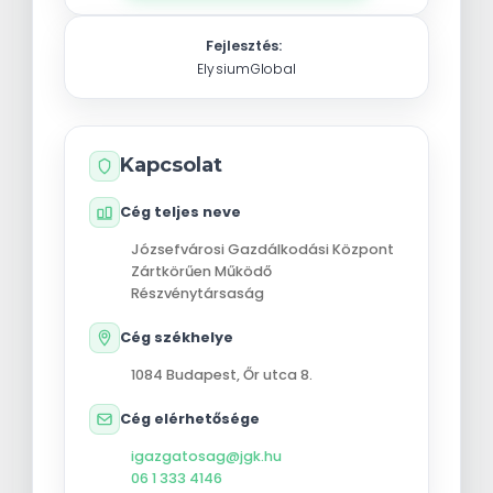
Fejlesztés:
ElysiumGlobal
Kapcsolat
Cég teljes neve
Józsefvárosi Gazdálkodási Központ
Zártkörűen Működő
Részvénytársaság
Cég székhelye
1084
Budapest
,
Őr utca 8.
Cég elérhetősége
igazgatosag@jgk.hu
06 1 333 4146