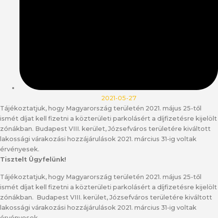
2021-05-27
Tájékoztatjuk, hogy Magyarország területén 2021. május 25-től
ismét díjat kell fizetni a közterületi parkolásért a díjfizetésre kijelölt
zónákban. Budapest VIII. kerület, Józsefváros területére kiváltott
lakossági várakozási hozzájárulások 2021. március 31-ig voltak
érvényesek.
Tisztelt Ügyfelünk!
Tájékoztatjuk, hogy Magyarország területén 2021. május 25-től
ismét díjat kell fizetni a közterületi parkolásért a díjfizetésre kijelölt
zónákban. Budapest VIII. kerület, Józsefváros területére kiváltott
lakossági várakozási hozzájárulások 2021. március 31-ig voltak
érvényesek.