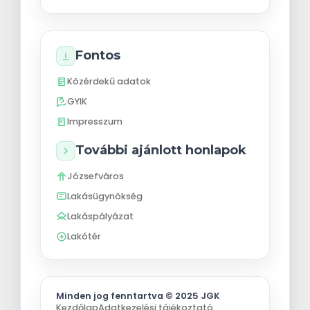
Fontos
Közérdekű adatok
GYIK
Impresszum
További ajánlott honlapok
Józsefváros
Lakásügynökség
Lakáspályázat
Lakótér
Minden jog fenntartva © 2025 JGK
Kezdőlap
Adatkezelési tájékoztató