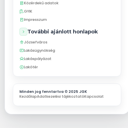
Közérdekű adatok
GYIK
Impresszum
További ajánlott honlapok
Józsefváros
Lakásügynökség
Lakáspályázat
Lakótér
Minden jog fenntartva © 2025 JGK
Kezdőlap
Adatkezelési tájékoztató
Kapcsolat