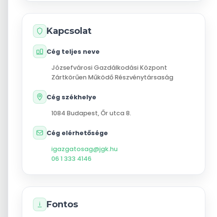
Kapcsolat
Cég teljes neve
Józsefvárosi Gazdálkodási Központ
Zártkörűen Működő Részvénytársaság
Cég székhelye
1084
Budapest
,
Őr utca 8.
Cég elérhetősége
igazgatosag@jgk.hu
06 1 333 4146
Fontos