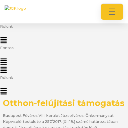
Ugrás
a
tartalomhoz
Rólunk
Flyout
Menu
Fontos
Flyout
Menu
Main
Menu
Rólunk
Flyout
Menu
Otthon-felújítási támogatás
Budapest Főváros VIII. kerület Józsefvárosi Önkormányzat
Képviselő-testülete a 257/2017. (XII.19.) számú határozatában
döntött Józsefváros közigazgatási területén lévő,