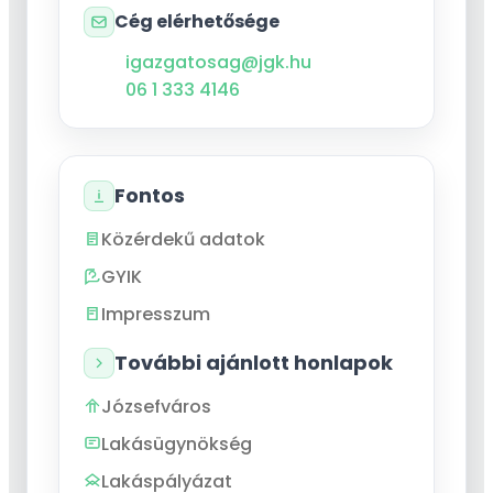
Cég elérhetősége
igazgatosag@jgk.hu
06 1 333 4146
Fontos
Közérdekű adatok
GYIK
Impresszum
További ajánlott honlapok
Józsefváros
Lakásügynökség
Lakáspályázat