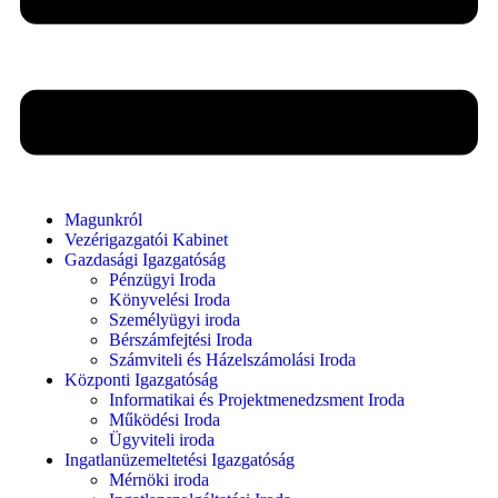
Magunkról
Vezérigazgatói Kabinet
Gazdasági Igazgatóság
Pénzügyi Iroda
Könyvelési Iroda
Személyügyi iroda
Bérszámfejtési Iroda
Számviteli és Házelszámolási Iroda
Központi Igazgatóság
Informatikai és Projektmenedzsment Iroda
Működési Iroda
Ügyviteli iroda
Ingatlanüzemeltetési Igazgatóság
Mérnöki iroda