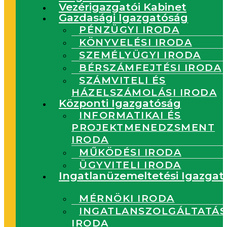
Vezérigazgatói Kabinet
Gazdasági Igazgatóság
PÉNZÜGYI IRODA
KÖNYVELÉSI IRODA
SZEMÉLYÜGYI IRODA
BÉRSZÁMFEJTÉSI IRODA
SZÁMVITELI ÉS
HÁZELSZÁMOLÁSI IRODA
Központi Igazgatóság
INFORMATIKAI ÉS
PROJEKTMENEDZSMENT
IRODA
MŰKÖDÉSI IRODA
ÜGYVITELI IRODA
Ingatlanüzemeltetési Igazgat
MÉRNÖKI IRODA
INGATLANSZOLGÁLTATÁS
IRODA