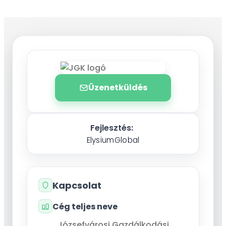
Üzenetküldés
Fejlesztés:
ElysiumGlobal
Kapcsolat
Cég teljes neve
Józsefvárosi Gazdálkodási