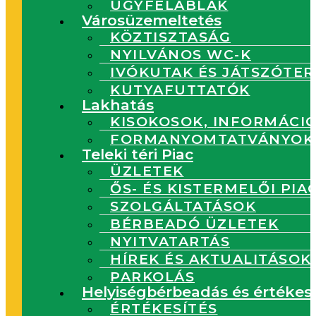
ÜGYFÉLABLAK
Városüzemeltetés
KÖZTISZTASÁG
NYILVÁNOS WC-K
IVÓKUTAK ÉS JÁTSZÓTER
KUTYAFUTTATÓK
Lakhatás
KISOKOSOK, INFORMÁCI
FORMANYOMTATVÁNYOK
Teleki téri Piac
ÜZLETEK
ŐS- ÉS KISTERMELŐI PIA
SZOLGÁLTATÁSOK
BÉRBEADÓ ÜZLETEK
NYITVATARTÁS
HÍREK ÉS AKTUALITÁSOK
PARKOLÁS
Helyiségbérbeadás és értékesí
ÉRTÉKESÍTÉS