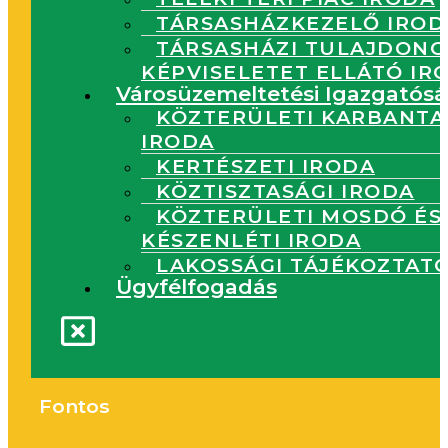
TÁRSASHÁZKEZELŐ IROD
TÁRSASHÁZI TULAJDONO
KÉPVISELETET ELLÁTÓ IR
Városüzemeltetési Igazgatós
KÖZTERÜLETI KARBANTA
IRODA
KERTÉSZETI IRODA
KÖZTISZTASÁGI IRODA
KÖZTERÜLETI MOSDÓ ÉS
KÉSZENLÉTI IRODA
LAKOSSÁGI TÁJÉKOZTAT
Ügyfélfogadás
Fontos
Flyout