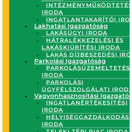
INTÉZMÉNYMŰKÖDTETÉS
IRODA
INGATLANTAKARÍTÓI IRO
Lakhatási Igazgatóság
LAKÁSÜGYI IRODA
HÁTRALÉKKEZELÉSI ÉS
LAKÁSKIÜRÍTÉSI IRODA
LAKÁS DÍJBESZEDÉSI IR
Parkolási Igazgatóság
PARKOLÁSÜZEMELTETÉS
IRODA
PARKOLÁSI
ÜGYFÉLSZOLGÁLATI IROD
Vagyonhasznosítási Igazgató
INGATLANÉRTÉKESÍTÉSI
IRODA
HELYISÉGGAZDÁLKODÁSI
IRODA
TELEKI TÉRI PIAC IRODA