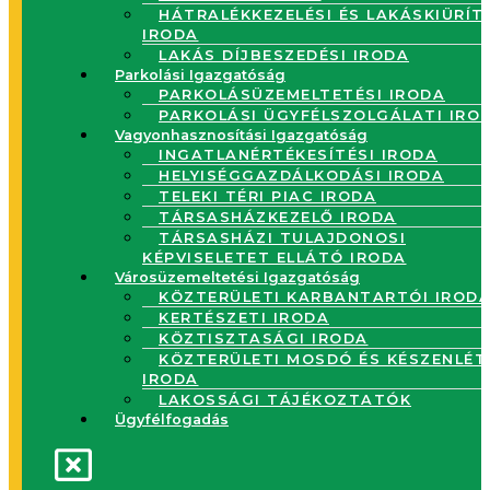
HÁTRALÉKKEZELÉSI ÉS LAKÁSKIÜRÍT
IRODA
LAKÁS DÍJBESZEDÉSI IRODA
Parkolási Igazgatóság
PARKOLÁSÜZEMELTETÉSI IRODA
PARKOLÁSI ÜGYFÉLSZOLGÁLATI IRO
Vagyonhasznosítási Igazgatóság
INGATLANÉRTÉKESÍTÉSI IRODA
HELYISÉGGAZDÁLKODÁSI IRODA
TELEKI TÉRI PIAC IRODA
TÁRSASHÁZKEZELŐ IRODA
TÁRSASHÁZI TULAJDONOSI
KÉPVISELETET ELLÁTÓ IRODA
Városüzemeltetési Igazgatóság
KÖZTERÜLETI KARBANTARTÓI IROD
KERTÉSZETI IRODA
KÖZTISZTASÁGI IRODA
KÖZTERÜLETI MOSDÓ ÉS KÉSZENLÉT
IRODA
LAKOSSÁGI TÁJÉKOZTATÓK
Ügyfélfogadás