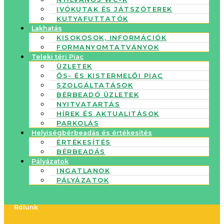
IVÓKUTAK ÉS JÁTSZÓTEREK
KUTYAFUTTATÓK
Lakhatás
KISOKOSOK, INFORMÁCIÓK
FORMANYOMTATVÁNYOK
Teleki téri Piac
ÜZLETEK
ŐS- ÉS KISTERMELŐI PIAC
SZOLGÁLTATÁSOK
BÉRBEADÓ ÜZLETEK
NYITVATARTÁS
HÍREK ÉS AKTUALITÁSOK
PARKOLÁS
Helyiségbérbeadás és értékesítés
ÉRTÉKESÍTÉS
BÉRBEADÁS
Pályázatok
INGATLANOK
PÁLYÁZATOK
Rólunk
Flyout