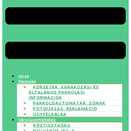
Hírek
Parkolás
KÖRZETEK, VÁRAKOZÁSI ÉS
ÁLTALÁNOS PARKOLÁSI
INFORMÁCIÓK
PARKOLÓAUTOMATÁK, ZÓNÁK
PÓTDÍJAZÁS, REKLAMÁCIÓ
ÜGYFÉLABLAK
Városüzemeltetés
KÖZTISZTASÁG
NYILVÁNOS WC-K