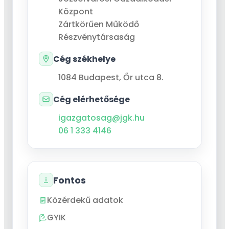
Központ
Zártkörűen Működő
Részvénytársaság
Cég székhelye
1084
Budapest
,
Őr utca 8.
Cég elérhetősége
igazgatosag@jgk.hu
06 1 333 4146
Fontos
Közérdekű adatok
GYIK