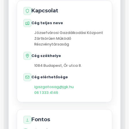
Kapcsolat
Cég teljes neve
Józsefvárosi Gazdálkodási Központ
Zártkörűen Működő
Részvénytársaság
Cég székhelye
1084
Budapest
,
Őr utca 8.
Cég elérhetősége
igazgatosag@jgk.hu
06 1 333 4146
Fontos