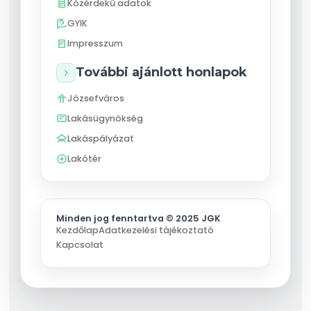
Közérdekű adatok
GYIK
Impresszum
További ajánlott honlapok
Józsefváros
Lakásügynökség
Lakáspályázat
Lakótér
Minden jog fenntartva © 2025 JGK
Kezdőlap
Adatkezelési tájékoztató
Kapcsolat