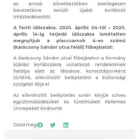
az annak következtében esetlegesen
bevezetésre kerülő újabb korlátozó
intézkedésektől.
A fenti időszakra, 2020. április 04-től – 2020.
április 14-ig terjedő időszakra ismételten
megnyitjuk a piaccsarnok 4-es számú
(Karácsony Sándor utca felőli) főbejáratát:
A Karácsony Sándor utcai főbejáraton a Kormány
kijárási korlátozásra vonatkozó rendeletének
hatálya alatt az idősávos, korosztályonként
történő, ellenőrzött beléptetést a biztonsági
szolgálat látja el.
Az ellenőrzött beléptetés során kérjük szíves
együttműködésüket és türelmüket! Kellemes
Ünnepeket kívánunk!
Oszd meg