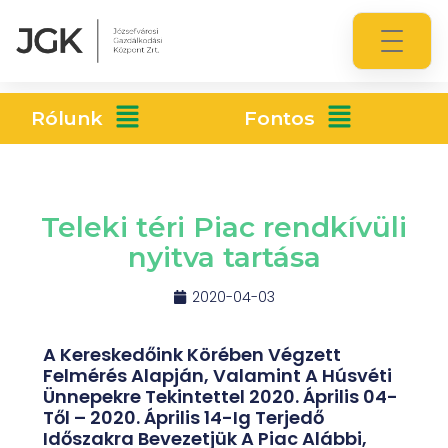
Rólunk
Fontos
Teleki téri Piac rendkívüli
nyitva tartása
2020-04-03
A Kereskedőink Körében Végzett
Felmérés Alapján, Valamint A Húsvéti
Ünnepekre Tekintettel 2020. Április 04-
Től – 2020. Április 14-Ig Terjedő
Időszakra Bevezetjük A Piac Alábbi,