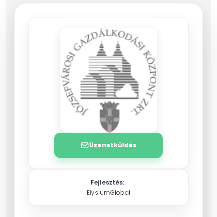
Üzenetküldés
Fejlesztés:
ElysiumGlobal